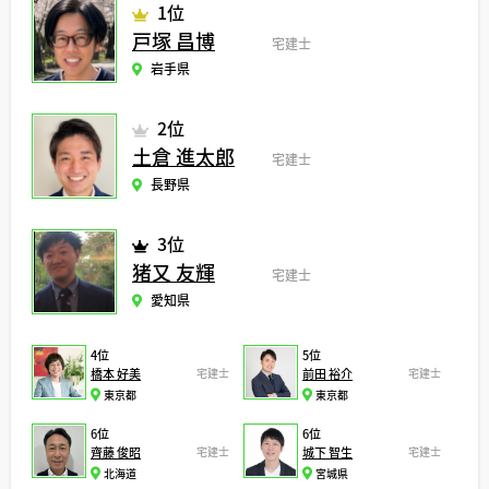
1位
戸塚 昌博
宅建士
岩手県
2位
土倉 進太郎
宅建士
長野県
3位
猪又 友輝
宅建士
愛知県
4位
5位
橋本 好美
宅建士
前田 裕介
宅建士
東京都
東京都
6位
6位
齊藤 俊昭
宅建士
城下 智生
宅建士
北海道
宮城県