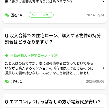
由に妻だけ審査落ちすることはありますか？
回答 : 4
2023/12/24
ベストアンサー
Q.収入合算での住宅ローン、購入する物件の持分
割合はどうなりますか？
不動産購入
>
住宅ローン・金利
たとえばの話ですが、妻に連帯債務者になっておいてもら
いながら購入するマンションの所有権は夫である私のみに
帰属して妻の持分なし、みたいなことは話としてはあり得
ることですか？
回答 : 1
2024/09/06
連帯債務の負担部分と購入する不動産の持分が連動するか
否かが気になっています。
Q.エアコンはつけっぱなしの方が電気代が安い？
ご解説よろしくお願いします。