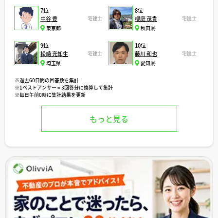
7位
8位
中谷 豊
宅建士
櫻庭 茂貴
宅建士
東京都
秋田県
9位
10位
松崎 充知生
宅建士
藤川 和也
宅建士
埼玉県
愛知県
※過去60日間の回答数を集計
※1ベストアンサー = 3回答分に換算して集計
※毎日午前0時に集計結果を更新
もっと見る