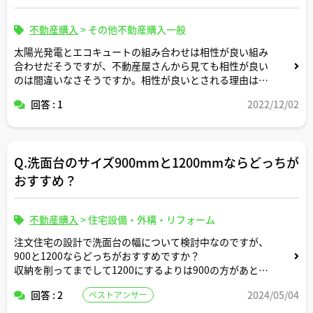
築 8年
●購入者
不動産購入
>
その他不動産購入一般
夫 33歳 年収1,500万円 外資系ベンチャー企業勤務4
太陽光発電とエコキュートの組み合わせは相性が良い組み
年
合わせだそうですが、不動産屋さんから見ても相性が良い
妻 29歳 年収800万 プライム上場企業勤務4年
のは間違いなさそうですか。相性が良いとされる理由は何
夫婦とも、今後の賃金上昇は緩やかな予想（夫 2,000万
でしょうか。
円、妻1,000万円程度が上限）
回答 : 1
2022/12/02
金融資産 2,000万円（夫婦合計。預貯金とNISA, iDeCoの
保有商品の現在評価額を合計）
頭金 1,300万円（夫婦合計）
Q.洗面台のサイズ900mmと1200mmならどっちが
おすすめ？
●将来の希望
子ども2人希望。
私立中高大に進学する余裕、数年に一度海外旅行に行く余
不動産購入
>
住宅設備・外構・リフォーム
裕を残したい。
注文住宅の設計で洗面台の幅について検討中なのですが、
900と1200ならどっちがおすすめですか？
収納を削ってまでして1200にするよりは900の方があとで
後悔が少ないように思えたり。。
回答 : 2
2024/05/04
ベストアンサー