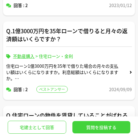
回答 : 2
2023/01/12
Q.1億3000万円を35年ローンで借りると月々の返
済額はいくらですか？
不動産購入
>
住宅ローン・金利
住宅ローン1億3000万円を35年で借りた場合の月々の支払
い額はいくらになりますか。利息総額はいくらになります
か。
回答 : 2
2024/09/09
ベストアンサー
返済条件や金利条件等は適当な形で設定していただいて構
いません。できれば固定変動それぞれについて返済シミュ
レーションを記載いただけると助かります。よろしくお願
いします。
Q.住宅ローンの物件を賃貸していることがばれる
原因は何？
宅建士として回答
質問を投稿する