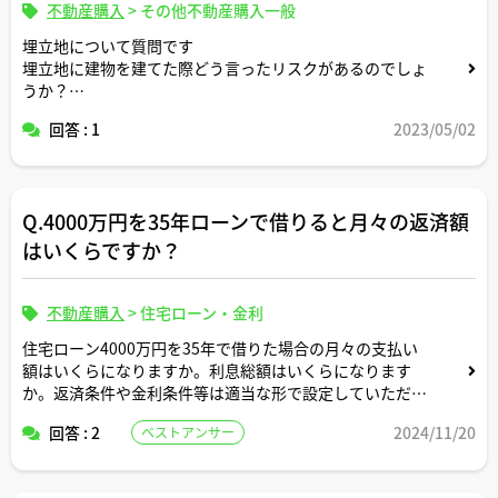
不動産購入
>
その他不動産購入一般
埋立地について質問です
埋立地に建物を建てた際どう言ったリスクがあるのでしょ
うか？
安全なのでしょうか？
回答 : 1
2023/05/02
Q.4000万円を35年ローンで借りると月々の返済額
はいくらですか？
不動産購入
>
住宅ローン・金利
住宅ローン4000万円を35年で借りた場合の月々の支払い
額はいくらになりますか。利息総額はいくらになります
か。返済条件や金利条件等は適当な形で設定していただい
て構いません。できれば固定変動それぞれについて返済シ
回答 : 2
2024/11/20
ベストアンサー
ミュレーションを記載いただけると助かります。よろしく
お願いします。