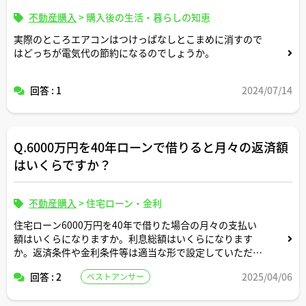
不動産購入
>
購入後の生活・暮らしの知恵
実際のところエアコンはつけっぱなしとこまめに消すので
はどっちが電気代の節約になるのでしょうか。
回答 : 1
2024/07/14
Q.6000万円を40年ローンで借りると月々の返済額
はいくらですか？
不動産購入
>
住宅ローン・金利
住宅ローン6000万円を40年で借りた場合の月々の支払い
額はいくらになりますか。利息総額はいくらになります
か。返済条件や金利条件等は適当な形で設定していただい
て構いません。できれば固定変動それぞれについて返済シ
回答 : 2
2025/04/06
ベストアンサー
ミュレーションを記載いただけると助かります。よろしく
お願いします。