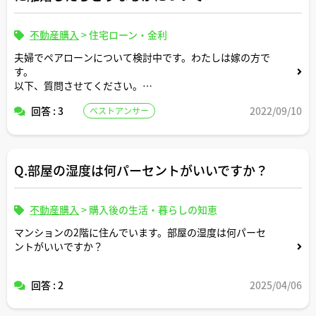
不動産購入
>
住宅ローン・金利
夫婦でペアローンについて検討中です。わたしは嫁の方で
す。
以下、質問させてください。
回答 : 3
2022/09/10
ベストアンサー
質問１ ペアローンだと普通の住宅ローンに比べてどのよ
うなメリットがありますか。
質問２ もしペアローンを組んでいる夫婦が離婚したらロ
Q.部屋の湿度は何パーセントがいいですか？
ーンはどうなりますか。
不動産購入
>
購入後の生活・暮らしの知恵
以上、ご回答よろしくお願いいたします。
マンションの2階に住んでいます。部屋の湿度は何パーセ
ントがいいですか？
回答 : 2
2025/04/06