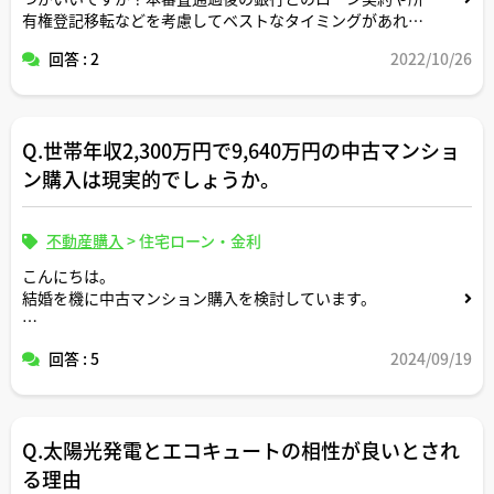
有権登記移転などを考慮してベストなタイミングがあれば
教えていただけると助かります。
回答 : 2
2022/10/26
Q.世帯年収2,300万円で9,640万円の中古マンショ
ン購入は現実的でしょうか。
不動産購入
>
住宅ローン・金利
こんにちは。
結婚を機に中古マンション購入を検討しています。
以下条件での購入計画が現実的か、客観的なアドバイスを
回答 : 5
2024/09/19
いただきたいです。
●物件
物件価格 9,640円
Q.太陽光発電とエコキュートの相性が良いとされ
管理費 2.5万円/月
修繕積立金 1.6万円/月
る理由