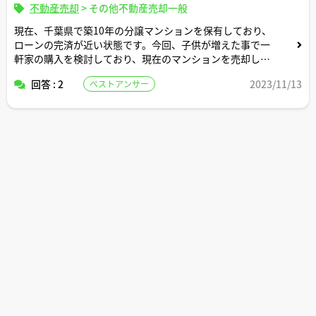
不動産売却
>
その他不動産売却一般
現在、千葉県で築10年の分譲マンションを保有しており、
ローンの完済が近い状態です。今回、子供が増えた事で一
軒家の購入を検討しており、現在のマンションを売却し新
規購入資金に充てるか、マンションを賃貸に出して新築一
回答 : 2
2023/11/13
ベストアンサー
軒家のローンに補填するか迷っています。今回、試しに一
軒家の見積もりを取得した所、想定を大きく超えた金額が
出てきた為、判断が難しくなっております。保有マンショ
ンは複数棟合わせて1000世帯以上が住む物件で資産価値
も高い物件と認識しております。
マンションの条件は以下の通りです
売却予想＞4000-5000万円
賃貸予想＞月額17-19万円
新規購入一軒家の内容（上物と外構総額）6900万円
土 地＞保有済み
年 収＞800万円＋賃貸物件1棟（600万円程度）
確認したい内容は次の1－2の中でどれが一番マンションを
有効に活用できるかです。