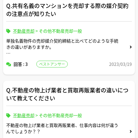
Q.共有名義のマンションを売却する際の媒介契約
の注意点が知りたい
不動産売却
>
その他不動産売却一般
単独名義物件の売却媒介契約締結と比べてどのような手続
きの違いがありますか。
用意すべき書類とか媒介契約にサインする契約主体とかそ
回答 : 3
2023/03/19
ベストアンサー
のほか仲介会社側から確認される点とか、
思いつく範囲でご教示いただけましたら幸いです。
Q.不動産の物上げ業者と買取再販業者の違いにつ
売却を考えているマンションの持分は以下の通りです。よ
ろしくお願いします。
いて教えてください
義父 2分の1
旦那 4分の1
自分 4分の1
不動産売却
>
その他不動産売却一般
不動産の物上げ業者と買取再販業者、仕事内容は何が違う
んでしょうか？？