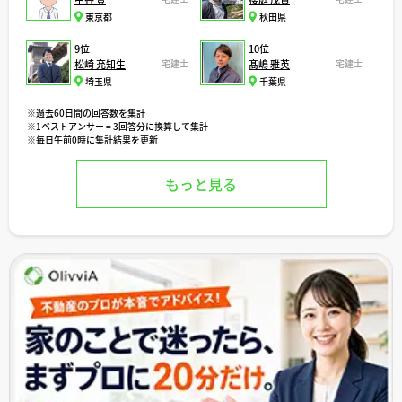
東京都
秋田県
9位
10位
松崎 充知生
宅建士
髙嶋 雅英
宅建士
埼玉県
千葉県
※過去60日間の回答数を集計
※1ベストアンサー = 3回答分に換算して集計
※毎日午前0時に集計結果を更新
もっと見る