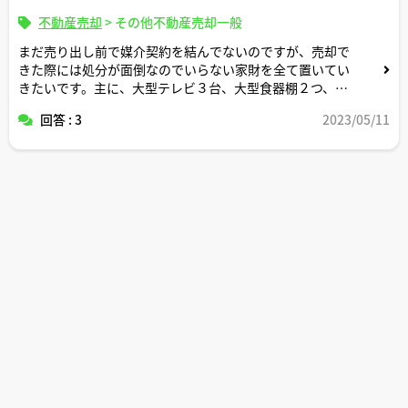
不動産売却
>
その他不動産売却一般
まだ売り出し前で媒介契約を結んでないのですが、売却で
きた際には処分が面倒なのでいらない家財を全て置いてい
きたいです。主に、大型テレビ３台、大型食器棚２つ、大
型ソファー３つ、犬小屋２つ、6人がけダイニングテーブ
回答 : 3
2023/05/11
ルと椅子一式ピアノ、古い桐箪笥３つ、買い貯めた大量の
水と非常食といった感じです。このような前提で売り出す
際に気をつけるべき点について教えてください。よろしく
お願いします。