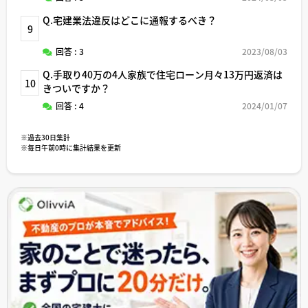
Q.宅建業法違反はどこに通報するべき？
9
回答 : 3
2023/08/03
Q.手取り40万の4人家族で住宅ローン月々13万円返済は
10
きついですか？
回答 : 4
2024/01/07
※過去30日集計
※毎日午前0時に集計結果を更新