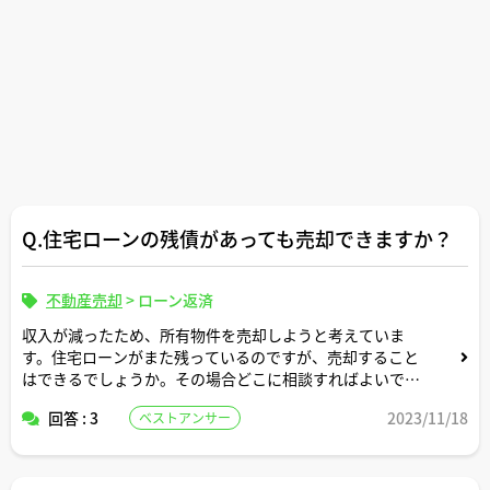
１．マンションを売却し新築購入資金とする（不動産売却
益2000万円程度と予想）
２．マンションを賃貸し新築ローンに補填
＜新築ローン 頭金1000万円程度・固定金利・借入
期間25年＞
【自分で考えているメリットデメリット】
売却メリットは、売却益非課税枠・ローン借入額を最小限
に出来る
売却デメリットは、資産を手放す
Q.住宅ローンの残債があっても売却できますか？
賃貸メリットは、ローン補填、減価償却による減税、資産
不動産売却
>
ローン返済
としての保有
賃貸デメリットは、借入金が高額となる、空室リスク、人
収入が減ったため、所有物件を売却しようと考えていま
口減少リスク、地政学的リスク他・・・
す。住宅ローンがまた残っているのですが、売却すること
はできるでしょうか。その場合どこに相談すればよいです
賃貸はいろいろと考えるとリスクは多いですが、資産を残
か？
しつつローン返済が出来る点
回答 : 3
2023/11/18
ベストアンサー
は魅力に感じております。
以上です。よろしくお願い致します。