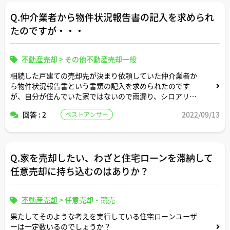
Q.仲介業者から物件状況報告書の記入を求められ
たのですが・・・
不動産売却
>
その他不動産売却一般
相続した戸建ての売却先が決まり依頼していた仲介業者か
ら物件状況報告書という書類の記入を求められたのです
が、自分が住んでいた家ではないので雨漏り、シロアリ被
害、給排水管の故障、リフォーム履歴など昔のことまで分
回答 : 2
2022/09/13
ベストアンサー
かりません。
そもそもこれは法的に作成義務のある書類なのですか。
Q.家を売却したい、わざと住宅ローンを滞納して
いい加減なことを記入して買主さんに後から責任追及され
るようなリスクは負いたくないので、記入を断ってしまっ
任意売却に持ち込むのはありか？
てもよろしいでしょうか。
不動産売却
>
任意売却・競売
果たしてそのような考えを実行している住宅ローンユーザ
ーは一定数いるのでしょうか？