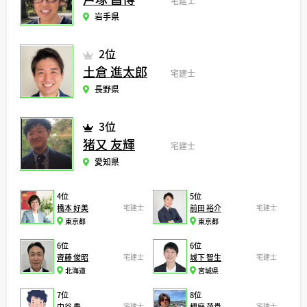
宅建士
岩手県
2位
土倉 進太郎
宅建士
長野県
3位
猪又 友輝
宅建士
愛知県
4位
5位
橋本 好美
宅建士
前田 裕介
宅建士
東京都
東京都
6位
6位
齊藤 俊昭
宅建士
城下 智生
宅建士
北海道
宮城県
7位
8位
中谷 豊
宅建士
櫻庭 茂貴
宅建士