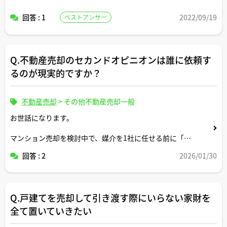
回答 : 1
2022/09/19
ベストアンサー
Q.不動産売却のセカンドオピニオンは誰に依頼す
るのが現実的ですか？
不動産売却
>
その他不動産売却一般
お世話になります。
マンション売却を検討中で、媒介を1社に任せる前に「不
動産売却のセカンドオピニオン」を取りたいです。
回答 : 2
2026/01/30
①相談先の候補（別の仲介会社／買取会社／不動産コンサ
ル等）
②セカンドオピニオン側に渡すべき用意する資料
Q.戸建てを売却して引き渡す際にいらない家財を
全て置いていきたい
についてコメントを頂けましたら幸いです。