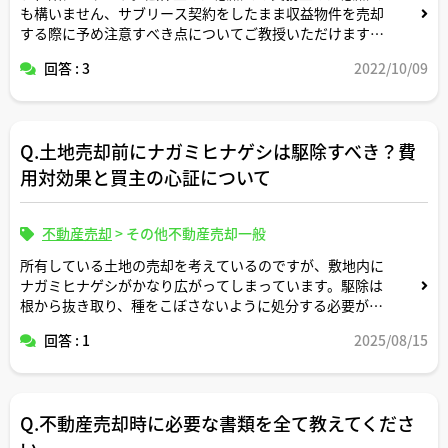
も構いません、サブリース契約をしたまま収益物件を売却
する際に予め注意すべき点についてご教授いただけますと
幸甚です。
回答 : 3
2022/10/09
Q.土地売却前にナガミヒナゲシは駆除すべき？費
用対効果と買主の心証について
不動産売却
>
その他不動産売却一般
所有している土地の売却を考えているのですが、敷地内に
ナガミヒナゲシがかなり広がってしまっています。駆除は
根から抜き取り、種をこぼさないように処分する必要があ
るなど、手間がかかると聞きました。
回答 : 1
2025/08/15
売却前に専門業者に依頼して駆除すべきか、あるいは現状
のままで売却して価格交渉に応じるべきか悩んでいます。
Q.不動産売却時に必要な書類を全て教えてくださ
ナガミヒナゲシの存在が買主の心証や購入意欲にどの程度
影響を与えるものでしょうか。駆除費用をかけてでも更地