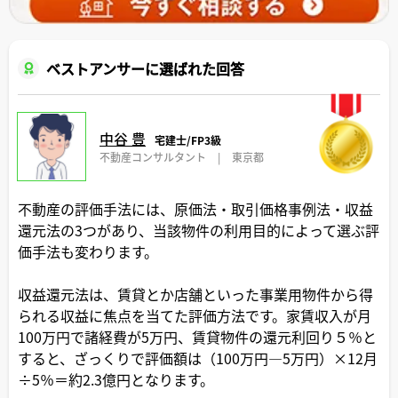
ベストアンサーに選ばれた回答
中谷 豊
宅建士/FP3級
不動産コンサルタント
|
東京都
不動産の評価手法には、原価法・取引価格事例法・収益
還元法の3つがあり、当該物件の利用目的によって選ぶ評
価手法も変わります。
収益還元法は、賃貸とか店舗といった事業用物件から得
られる収益に焦点を当てた評価方法です。家賃収入が月
100万円で諸経費が5万円、賃貸物件の還元利回り５％と
すると、ざっくりで評価額は（100万円―5万円）×12月
÷5％＝約2.3億円となります。