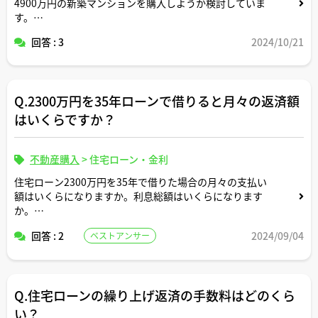
4900万円の新築マンションを購入しようか検討していま
す。
私:29歳、公務員、年収500万円
回答 : 3
2024/10/21
妻:29歳、公務員、年収450万円
2人とも仕事は定年まで続ける予定
子ども:今のところなし(1人は欲しい)
車なし、ローンなし
Q.2300万円を35年ローンで借りると月々の返済額
貯蓄:約700万円
です。
はいくらですか？
不動産営業の方や、不動産会社と提携してるFPの方が言う
には、35年ローンで無理なく返済できるとおっしゃるので
すが、
不動産購入
>
住宅ローン・金利
第三者の先生方のご意見を伺いたくて質問させていただき
住宅ローン2300万円を35年で借りた場合の月々の支払い
ました。
額はいくらになりますか。利息総額はいくらになります
よろしくお願いします。
か。
回答 : 2
2024/09/04
ベストアンサー
返済条件や金利条件等は適当な形で設定していただいて構
いません。できれば固定変動それぞれについて返済シミュ
レーションを記載いただけると助かります。よろしくお願
いします。
Q.住宅ローンの繰り上げ返済の手数料はどのくら
い？