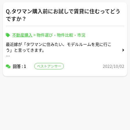
Q.タワマン購入前にお試しで賃貸に住むってどう
ですか？
不動産購入
>
物件選び・物件比較・市況
最近嫁が「タワマンに住みたい、モデルルームを見に行こ
う」と言ってきます。
けど自分はそこまで新築タワマンに興味なくて、後々後悔
回答 : 1
2022/10/02
ベストアンサー
しないためにも、
まずは購入検討のため手頃なタワマン賃貸物件を探して
お試しで2年くらい住んでみてからでもよいのでは？と思
います。
賃貸でも2年住めばタワマンならではの魅力や自分たちの
ライフプランに合っているかやずっと住んでみたいかなど
が分かってくると思うのですが、いかがでしょうか。