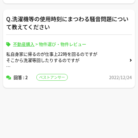
●物件
物件価格 9,640円
Q.洗濯機等の使用時刻にまつわる騒音問題につい
管理費 2.5万円/月
修繕積立金 1.6万円/月
て教えてください
築 8年
●購入者
不動産購入
>
物件選び・物件レビュー
夫 33歳 年収1,500万円 外資系ベンチャー企業勤務4
私自身家に帰るのが仕事上22時を回るのですが
年
そこから洗濯等回したりするのですが
妻 29歳 年収800万 プライム上場企業勤務4年
夫婦とも、今後の賃金上昇は緩やかな予想（夫 2,000万
もうすぐ初めてマンションに引っ越します
円、妻1,000万円程度が上限）
回答 : 2
2022/12/24
ベストアンサー
それで騒音についてですが
一般的には何時以降は洗濯機等音の出る物は控えた方がよ
金融資産 2,000万円（夫婦合計。預貯金とNISA, iDeCoの
ろしいのでしょうか？
保有商品の現在評価額を合計）
頭金 1,300万円（夫婦合計）
●将来の希望
子ども2人希望。
私立中高大に進学する余裕、数年に一度海外旅行に行く余
裕を残したい。