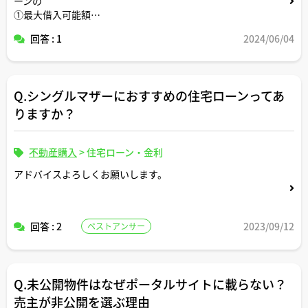
ーンの
①最大借入可能額
②世間一般的な感覚で無理なく返せる借入金額
回答 : 1
2024/06/04
③生活切り詰めて頑張ればギリギリ返せる借入金額
についてそれぞれいくらくらいか教えてください。
Q.シングルマザーにおすすめの住宅ローンってあ
りますか？
不動産購入
>
住宅ローン・金利
アドバイスよろしくお願いします。
回答 : 2
2023/09/12
ベストアンサー
Q.未公開物件はなぜポータルサイトに載らない？
売主が非公開を選ぶ理由