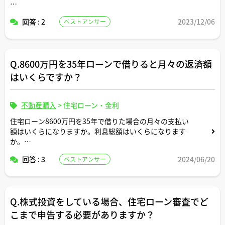
宅建士さんおすすめの防犯グッズなどがあればあわせてご
回答 : 2
2023/12/06
ベストアンサー
紹介いただけますと嬉しいです。
Q.8600万円を35年ローンで借りると月々の返済額
はいくらですか？
不動産購入
>
住宅ローン・金利
住宅ローン8600万円を35年で借りた場合の月々の支払い
額はいくらになりますか。利息総額はいくらになります
か。
回答 : 3
2024/06/20
ベストアンサー
返済条件や金利条件等は適当な形で設定していただいて構
いません。できれば固定変動それぞれについて返済シミュ
レーションを記載いただけると助かります。よろしくお願
いします。
Q.株式投資をしている場合、住宅ローン審査でど
こまで申告する必要がありますか？