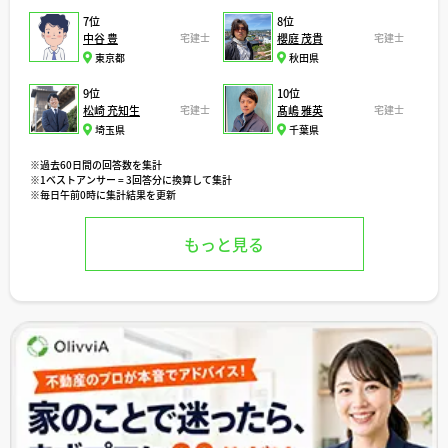
7位
8位
中谷 豊
宅建士
櫻庭 茂貴
宅建士
東京都
秋田県
9位
10位
松崎 充知生
宅建士
髙嶋 雅英
宅建士
埼玉県
千葉県
※過去60日間の回答数を集計
※1ベストアンサー = 3回答分に換算して集計
※毎日午前0時に集計結果を更新
もっと見る