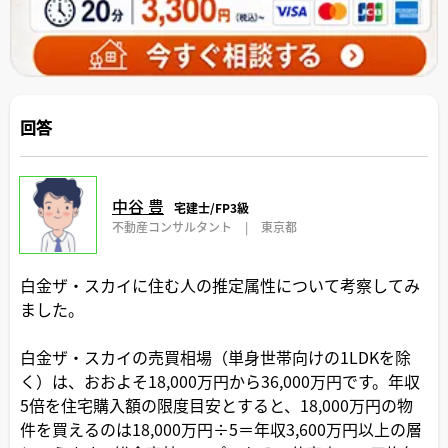
回答
中谷 豊
宅建士/FP3級
不動産コンサルタント
|
東京都
白金ザ・スカイに住む人の推定属性について考察してみ
ました。
白金ザ・スカイの売買相場（単身世帯向けの1LDKを除
く）は、おおよそ18,000万円から36,000万円です。年収
5倍を住宅購入額の限度目安とすると、18,000万円の物
件を買えるのは18,000万円÷5＝年収3,600万円以上の層