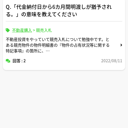
Q.「代金納付日から6カ月間明渡しが猶予され
る。」の意味を教えてください
不動産購入
>
競売入札
不動産投資をやっていて競売入札について勉強中です。と
ある競売物件の物件明細書の『物件の占有状況等に関する
特記事項』の箇所に、
回答 : 2
2022/08/11
「Aが占有している。同人の賃借権は抵当権に後れる。た
だし、代金納付日から6カ月間明渡しが猶予される。」
との記載がありました。
これは、代金納付日から6カ月間経過後はAに対して立ち退
きを要求できるという解釈で合っていますか？
また、もし落札者が望めば代金納付日から6カ月間以内にA
との新規の賃貸借契約を結んで収益化することも可能でし
ょうか？