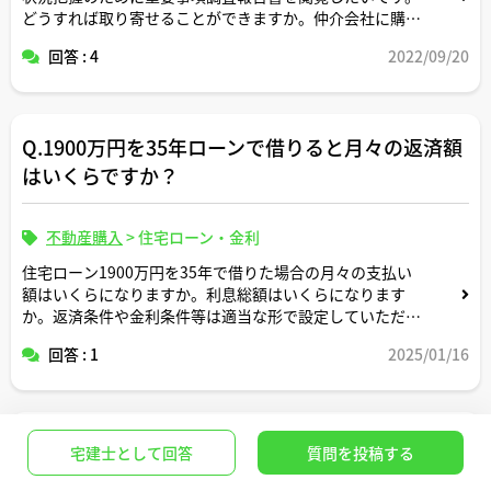
どうすれば取り寄せることができますか。仲介会社に購入
意思を表示せずとも取得する方法はありますか。
回答 : 4
2022/09/20
Q.1900万円を35年ローンで借りると月々の返済額
はいくらですか？
不動産購入
>
住宅ローン・金利
住宅ローン1900万円を35年で借りた場合の月々の支払い
額はいくらになりますか。利息総額はいくらになります
か。返済条件や金利条件等は適当な形で設定していただい
て構いません。できれば固定変動それぞれについて返済シ
回答 : 1
2025/01/16
ミュレーションを記載いただけると助かります。よろしく
お願いします。
Q.7500万円の家を買える人の年収はどのくらいで
宅建士として回答
質問を投稿する
すか？