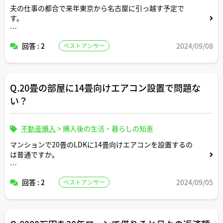
夫の仕事の都合で来年東京から名古屋に引っ越す予定で
す。
４歳になる長男を再来年から名古屋市立陽明小学校に入学
回答 : 2
2024/09/08
ベストアンサー
させたいのですが、名古屋のどの辺りに引っ越すのがおす
すめですか。学区を踏まえた上でアドバイスいただけます
と幸いです。
Q.20畳の部屋に14畳向けエアコン設置で問題な
ちなみに、陽明小学校は人気でお金持ちの子が多いという
話を聞いたのですが実際のところどんな感じかについても
い？
コメントいただけますと幸いです。
不動産購入
>
購入後の生活・暮らしの知恵
マンションで20畳のLDKに14畳向けエアコンを設置するの
は普通ですか。
コメントいただけますと幸いです。
回答 : 2
2024/09/05
ベストアンサー