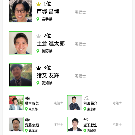
1位
戸塚 昌博
宅建士
岩手県
2位
土倉 進太郎
宅建士
長野県
3位
猪又 友輝
宅建士
愛知県
4位
5位
橋本 好美
宅建士
前田 裕介
宅建士
東京都
東京都
6位
6位
齊藤 俊昭
宅建士
城下 智生
宅建士
北海道
宮城県