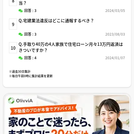
8
当？
回答 : 3
2024/03/05
Q.宅建業法違反はどこに通報するべき？
9
回答 : 3
2023/08/03
Q.手取り40万の4人家族で住宅ローン月々13万円返済は
10
きついですか？
回答 : 4
2024/01/07
※過去30日集計
※毎日午前0時に集計結果を更新