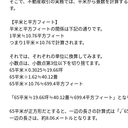
そこで、不動産取引の実務では、平米から畳数を計算する場
す。
【平米と平方フィート】
平米と平方フィートの関係は下記の通りです。
1平米≒10.76平方フィート
つまり1平米×10.76で計算されます。
それでは、それぞれの単位に換算してみます。
小数点は、小数点第3位以下を切り捨てます。
65平米×0.3025≒19.66坪
65平米÷1.62≒40.12畳
65平米×10.76≒699.4平方フィート
「65平米≒19.66坪≒40.12畳≒699.4平方フィート」と
65平米が正方形だとすると、一辺の長さの計算式は「√65≒
一辺の長さは、約8.06メートルとなります。