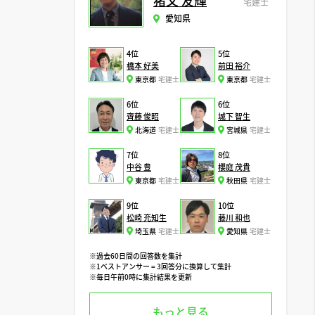
猪又 友輝
宅建士
愛知県
4位
5位
橋本 好美
前田 裕介
東京都
宅建士
東京都
宅建士
6位
6位
齊藤 俊昭
城下 智生
北海道
宅建士
宮城県
宅建士
7位
8位
中谷 豊
櫻庭 茂貴
東京都
宅建士
秋田県
宅建士
9位
10位
松崎 充知生
藤川 和也
埼玉県
宅建士
愛知県
宅建士
※過去60日間の回答数を集計
※1ベストアンサー = 3回答分に換算して集計
※毎日午前0時に集計結果を更新
もっと見る