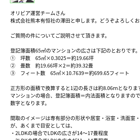
オリビア運営チームさん
株式会社熊本有恒社の澤田と申します。どうぞよろしくお
ご質問の件についてご説明させて頂きます。
登記簿面積65㎡のマンションの広さは下記のとおりです
① 坪数 65㎡×0.3025＝約19.66坪
② 畳数 約19.66坪×2＝約39.32畳
③ フィート数 65㎡×10.7639＝約699.65フィート
正方形の面積で換算すると1辺の長さは約8.06ｍとなりま
マンションの場合、登記簿面積＝内法面積となりますの
数字となります。
間取のイメージは専有部分の形状や居室・浴室・洗面室
が、あくまで目安としては、
・2LDKの場合でLDKの広さが14～17畳程度