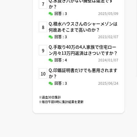
Q.水抜き穴がない擁壁は違法です
7
か？
回答 : 3
2025/05/09
Q.積水ハウスさんのシャーメゾンは
8
何故あそこまで高いのか？
回答 : 3
2023/02/07
Q.手取り40万の4人家族で住宅ロー
9
ン月々13万円返済はきついですか？
回答 : 4
2024/01/07
Q.印鑑証明書だけでも悪用されます
10
か？
回答 : 3
2025/06/24
※過去30日集計
※毎日午前0時に集計結果を更新