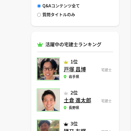
Q&Aコンテンツ全て
質問タイトルのみ
活躍中の宅建士ランキング
1位
戸塚 昌博
宅建士
岩手県
2位
土倉 進太郎
宅建士
長野県
3位