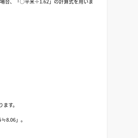
合、「○平米÷1.62」の計算式を用いま
なります。
8.06」。