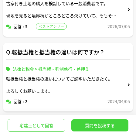
古家付き土地の購入を検討している一般消費者です。
現地を見ると境界杭がところどころ欠けていて、そもそも
「境界杭は誰が設置すべきなのか」「費用は売主負担にな
回答 : 3
2026/07/05
ベストアンサー
るのか」「土地家屋調査士に頼むべきなのか」がよく分か
りません。
実務上の慣例や、トラブルになりにくい進め方について、
Q.転抵当権と抵当権の違いは何ですか？
宅建士さんのご経験も踏まえて教えていただけますでしょ
うか。
法律と税金
>
抵当権・強制執行・差押え
転抵当権と抵当権の違いについてご説明いただきたく。
よろしくお願いします。
回答 : 2
2024/04/05
宅建士として回答
質問を投稿する
Q.信託受益権と所有権の違いは何ですか？