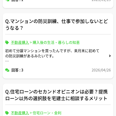
Q.マンションの防災訓練、仕事で参加しないとど
うなる？
不動産購入
>
購入後の生活・暮らしの知恵
初めて分譲マンションを買ったんですが、来月末に初めて
の防災訓練があるみたいです。
ただ、どうしても外せない仕事が入ってしまって…。
回答 : 3
2026/04/26
これって参加しないと管理組合から怒られたり、罰則があ
ったりするんでしょうか？内容もよくわからなくて不安で
す。
Q.住宅ローンのセカンドオピニオンは必要？提携
教えてください！
ローン以外の選択肢を宅建士に相談するメリット
不動産購入
>
住宅ローン・金利