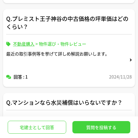
Q.プレミスト王子神谷の中古価格の坪単価はどの
くらい？
不動産購入
>
物件選び・物件レビュー
最近の取引事例等を挙げて詳しめ解説お願いします。
回答 : 1
2024/11/28
Q.マンションなら水災補償はいらないですか？
不動産購入
>
購入後の生活・暮らしの知恵
宅建士として回答
質問を投稿する
火災保険加入するにあたりマンション住みなら水災補償は
いらないですか？