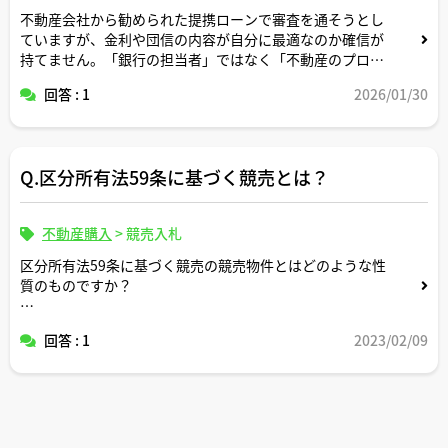
不動産会社から勧められた提携ローンで審査を通そうとし
ていますが、金利や団信の内容が自分に最適なのか確信が
持てません。「銀行の担当者」ではなく「不動産のプロ」
にセカンドオピニオンを求めることで、返済計画の隠れた
回答 : 1
2026/01/30
リスクを見つけてもらうことはできますか？
宅建士さんが見てきた中で、ペアローンや変動金利の選択
で「それはやめておいたほうがいい」とアドバイスした成
Q.区分所有法59条に基づく競売とは？
功事例などがあれば教えてください。
不動産購入
>
競売入札
区分所有法59条に基づく競売の競売物件とはどのような性
質のものですか？
住宅ローンの滞納による競売物件と何か違ったりします
回答 : 1
2023/02/09
か？
３点セット上でどこの項目の記載を見れば区分所有法59条
に基づく競売かどうかが分かりますか？