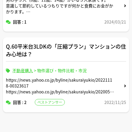
意識して節約しているつもりですが何かと食費にお金がか
かります。
回答 : 1
2024/03/21
アドバイスよろしくお願いします。
Q.60平米台3LDKの「圧縮プラン」マンションの住
み心地は？
不動産購入
>
物件選び・物件比較・市況
https://news.yahoo.co.jp/byline/sakuraiyukio/2022111
8-00323617
https://news.yahoo.co.jp/byline/sakuraiyukio/2020052
0-00177748
回答 : 2
2022/11/25
ベストアンサー
これら記事だと、高さや専有面積を圧縮したマンションは
「圧縮プラン」と呼ばれ、都内だと60平米台の3LDKがそ
れに該当し最近は「コンパクト3LDK」とも言うそうです
が、このような60平米台3LDKの「圧縮プラン」マンショ