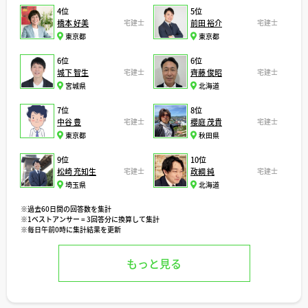
4位
5位
橋本 好美
宅建士
前田 裕介
宅建士
東京都
東京都
6位
6位
城下 智生
宅建士
齊藤 俊昭
宅建士
宮城県
北海道
7位
8位
中谷 豊
宅建士
櫻庭 茂貴
宅建士
東京都
秋田県
9位
10位
松崎 充知生
宅建士
政綱 純
宅建士
埼玉県
北海道
※過去60日間の回答数を集計
※1ベストアンサー = 3回答分に換算して集計
※毎日午前0時に集計結果を更新
もっと見る