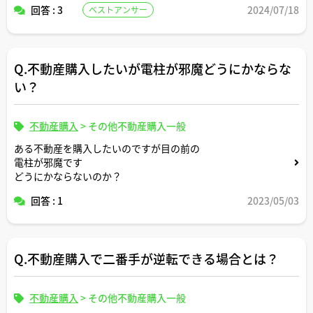
回答 : 3
2024/07/18
ベストアンサー
返済条件や金利条件等は適当な形で設定していただいて構
いません。できれば固定変動それぞれについて返済シミュ
レーションを記載いただけると助かります。よろしくお願
いします。
Q.不動産購入したいが電柱が邪魔どうにかならな
い？
不動産購入
>
その他不動産購入一般
ある不動産を購入したいのですが目の前の
電柱が邪魔です
どうにかならないのか？
回答 : 1
2023/05/03
Q.不動産購入で二番手が逆転できる場合とは？
不動産購入
>
その他不動産購入一般