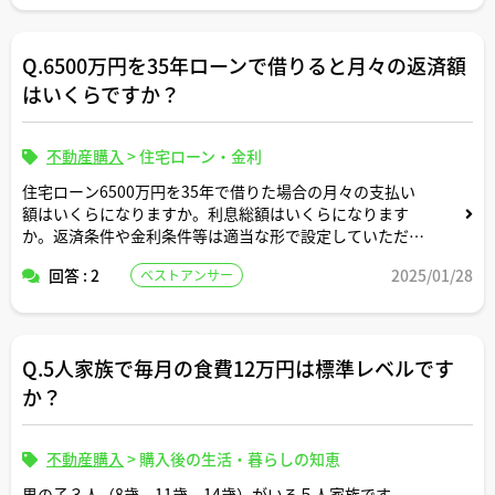
Q.6500万円を35年ローンで借りると月々の返済額
はいくらですか？
不動産購入
>
住宅ローン・金利
住宅ローン6500万円を35年で借りた場合の月々の支払い
額はいくらになりますか。利息総額はいくらになります
か。返済条件や金利条件等は適当な形で設定していただい
て構いません。できれば固定変動それぞれについて返済シ
回答 : 2
2025/01/28
ベストアンサー
ミュレーションを記載いただけると助かります。よろしく
お願いします。
Q.5人家族で毎月の食費12万円は標準レベルです
か？
不動産購入
>
購入後の生活・暮らしの知恵
男の子３人（8歳、11歳、14歳）がいる５人家族です。