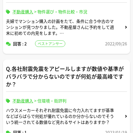
不動産購入
>
物件選び・物件比較・市況
夫婦でマンション購入の計画をたて、条件に合う中古のマ
ンションが見つかりました。不動産屋さんに予約をして週
末に初めての内見をします。
回答 : 2
2022/09/26
ベストアンサー
内見の際に、必要な持ち物があれば教えてください。
よろしくお願いします。
Q.各社耐震免震をアピールしますが数値や基準が
バラバラで分からないのですが何処が最高峰です
か？
不動産購入
>
住環境・街評判
ハウスメーカーそれぞれ耐震免震に今力入れてますが基準
などばらばらで何処が優れているのか分からないのでそう
いう統一されてる数値など見れるサイトはありますか？
回答 : 1
2023/01/19