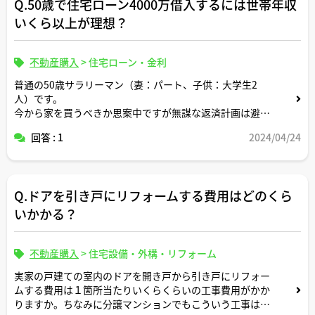
Q.50歳で住宅ローン4000万借入するには世帯年収
いくら以上が理想？
不動産購入
>
住宅ローン・金利
普通の50歳サラリーマン（妻：パート、子供：大学生2
人）です。
今から家を買うべきか思案中ですが無謀な返済計画は避け
たいところです。
回答 : 1
2024/04/24
現在世帯年収730万円ですが頭金なしでおおよそいくら借
りれるか知りたいです。50歳のサラリーマンが住宅ローン
4000万円借入するには世帯年収いくら以上あるのが理想
Q.ドアを引き戸にリフォームする費用はどのくら
かについても教えてください。よろしくお願いします。
いかかる？
不動産購入
>
住宅設備・外構・リフォーム
実家の戸建ての室内のドアを開き戸から引き戸にリフォー
ムする費用は１箇所当たりいくらくらいの工事費用がかか
りますか。ちなみに分譲マンションでもこういう工事は可