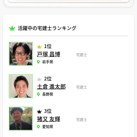
活躍中の宅建士ランキング
1位
戸塚 昌博
宅建士
岩手県
2位
土倉 進太郎
宅建士
長野県
3位
猪又 友輝
宅建士
愛知県