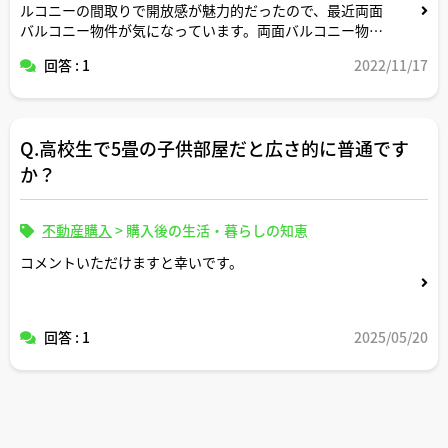
ルコニーの間取りで開放感が魅力的だったので、最近両面
バルコニー物件が気になっています。両面バルコニー物件
だと流通量が少ないと思うので多少なりとも希少性があっ
回答 : 1
2022/11/17
て資産価値とかリセールバリューも高くなるのではと素人
考えで思うのですが、不動産のプロ視点ではいかがな感じ
でしょうか。
Q.高校生で5畳の子供部屋だと広さ的に普通です
そのほか、両面バルコニーのメリットとデメリットについ
てもコメントいただけるとありがたいです。
か？
不動産購入
>
購入後の生活・暮らしの知恵
コメントいただけますと幸いです。
回答 : 1
2025/05/20