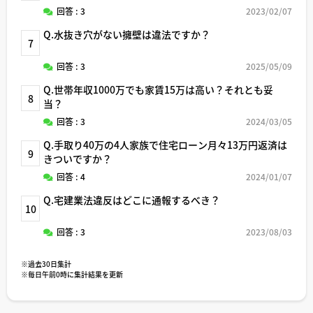
回答 : 3
2023/02/07
Q.水抜き穴がない擁壁は違法ですか？
7
回答 : 3
2025/05/09
Q.世帯年収1000万でも家賃15万は高い？それとも妥
8
当？
回答 : 3
2024/03/05
Q.手取り40万の4人家族で住宅ローン月々13万円返済は
9
きついですか？
回答 : 4
2024/01/07
Q.宅建業法違反はどこに通報するべき？
10
回答 : 3
2023/08/03
※過去30日集計
※毎日午前0時に集計結果を更新