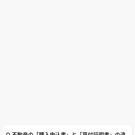
ンの住み心地や利便性はどんな感じでしょうか。
70平米台と比べて10平米（約６畳分くらい？）程度違う
となると、どの部屋の広さを削るかにもよるとは思います
が、内覧同行する機会の多い不動産屋さん的にも体感的に
分かるくらいに狭く感じますか？？
Q.不動産の「購入申込書」と「買付証明書」の違