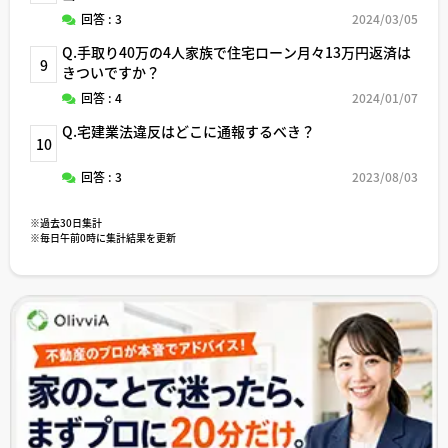
回答 : 3
2024/03/05
Q.手取り40万の4人家族で住宅ローン月々13万円返済は
9
きついですか？
回答 : 4
2024/01/07
Q.宅建業法違反はどこに通報するべき？
10
回答 : 3
2023/08/03
※過去30日集計
※毎日午前0時に集計結果を更新