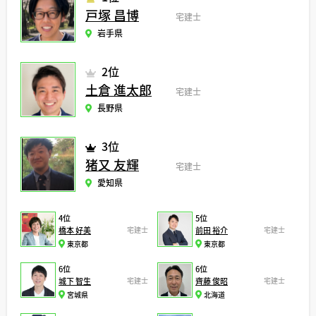
戸塚 昌博
宅建士
岩手県
2位
土倉 進太郎
宅建士
長野県
3位
猪又 友輝
宅建士
愛知県
4位
5位
橋本 好美
宅建士
前田 裕介
宅建士
東京都
東京都
6位
6位
城下 智生
宅建士
齊藤 俊昭
宅建士
宮城県
北海道