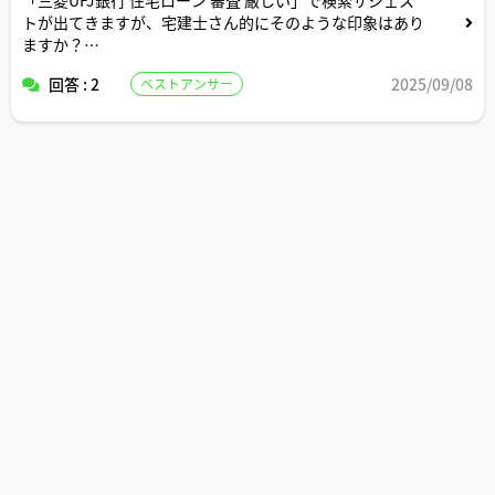
トが出てきますが、宅建士さん的にそのような印象はあり
ますか？
回答 : 2
2025/09/08
ベストアンサー
どのようなお客様であれば三菱UFJ銀行の住宅ローンをお
すすめしますか？
コメント頂けますと幸いです。