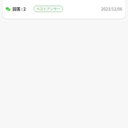
宅建士さんおすすめの防犯グッズなどがあればあわせてご
回答 : 2
2023/12/06
ベストアンサー
紹介いただけますと嬉しいです。