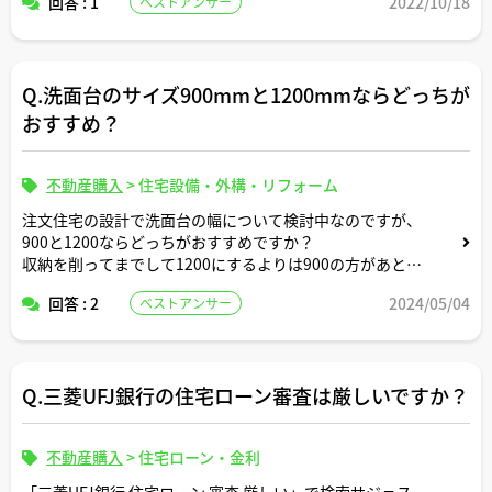
回答 : 1
2022/10/18
ベストアンサー
内見時に給排水管が「床スラブ上配管」か「床スラブ貫通
配管」のどちらの構造かを確認する方法はありますか。
あと、「床スラブ貫通配管」だと判明した場合にはリフォ
Q.洗面台のサイズ900mmと1200mmならどっちが
ーム前提だと購入は見送った方が良いですか。
おすすめ？
不動産購入
>
住宅設備・外構・リフォーム
注文住宅の設計で洗面台の幅について検討中なのですが、
900と1200ならどっちがおすすめですか？
収納を削ってまでして1200にするよりは900の方があとで
後悔が少ないように思えたり。。
回答 : 2
2024/05/04
ベストアンサー
Q.三菱UFJ銀行の住宅ローン審査は厳しいですか？
不動産購入
>
住宅ローン・金利
「三菱UFJ銀行 住宅ローン 審査 厳しい」で検索サジェス