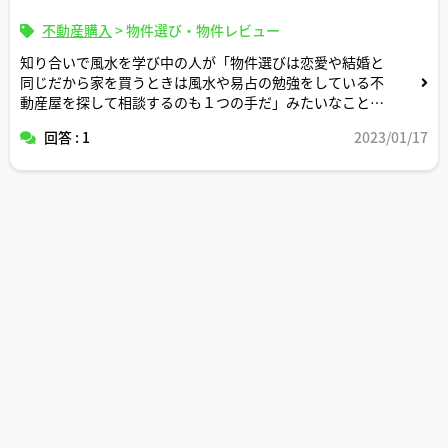
不動産購入
>
物件選び・物件レビュー
知り合いで風水を学び中の人が「物件選びは恋愛や結婚と
同じだから家を買うときは風水や易占の勉強をしている不
動産屋を探して相談するのも１つの手だ」みたいなことを
いってました。
回答 : 1
2023/01/17
確かに、私も以前ドクターコパの本を読んで「西には黄色
が良い」みたいな話を参考にしてカーテンの色を黄色に変
えたりしたこととかはあります。
実際に風水に詳しい宅建士の方がどの程度いるのか私には
分かりませんが、この知り合いの言うことには一理ありま
すでしょうか。