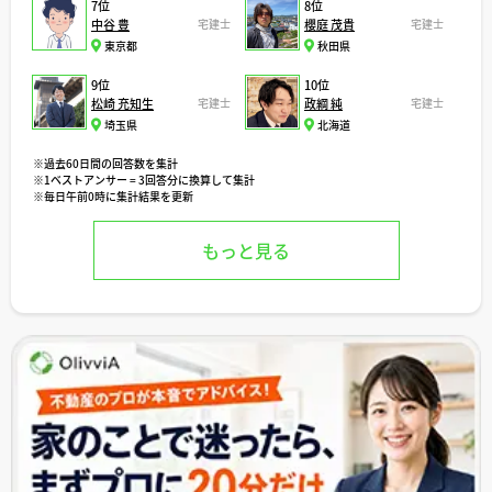
7位
8位
中谷 豊
宅建士
櫻庭 茂貴
宅建士
東京都
秋田県
9位
10位
松崎 充知生
宅建士
政綱 純
宅建士
埼玉県
北海道
※過去60日間の回答数を集計
※1ベストアンサー = 3回答分に換算して集計
※毎日午前0時に集計結果を更新
もっと見る