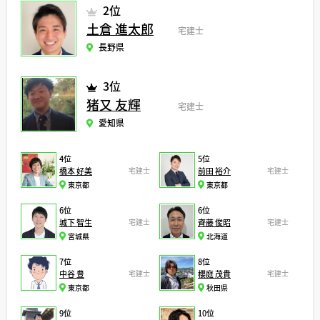
2位
土倉 進太郎
宅建士
長野県
3位
猪又 友輝
宅建士
愛知県
4位
5位
橋本 好美
宅建士
前田 裕介
宅建士
東京都
東京都
6位
6位
城下 智生
宅建士
齊藤 俊昭
宅建士
宮城県
北海道
7位
8位
中谷 豊
宅建士
櫻庭 茂貴
宅建士
東京都
秋田県
9位
10位