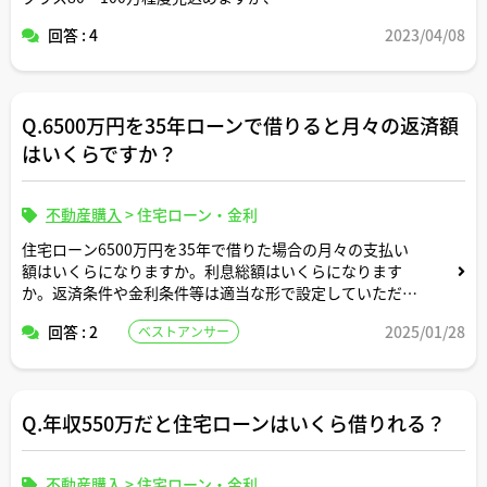
それでもこの収入条件だと返済きついですか？
回答 : 4
2023/04/08
Q.6500万円を35年ローンで借りると月々の返済額
はいくらですか？
不動産購入
>
住宅ローン・金利
住宅ローン6500万円を35年で借りた場合の月々の支払い
額はいくらになりますか。利息総額はいくらになります
か。返済条件や金利条件等は適当な形で設定していただい
て構いません。できれば固定変動それぞれについて返済シ
回答 : 2
2025/01/28
ベストアンサー
ミュレーションを記載いただけると助かります。よろしく
お願いします。
Q.年収550万だと住宅ローンはいくら借りれる？
不動産購入
>
住宅ローン・金利