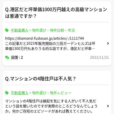
物件価格 9,640円
Q.港区だと坪単価1000万円越えの高級マンション
管理費 2.5万円/月
修繕積立金 1.6万円/月
は普通ですか？
築 8年
●購入者
不動産購入
>
物件選び・物件比較・市況
夫 33歳 年収1,500万円 外資系ベンチャー企業勤務4
https://diamond-fudosan.jp/articles/-/1111744
年
この記事だと2023年販売開始の三田ガーデンヒルズは坪
妻 29歳 年収800万 プライム上場企業勤務4年
単価1300万円もありうる的な話ですが、港区だと坪単価
夫婦とも、今後の賃金上昇は緩やかな予想（夫 2,000万
1000万円越えの高級マンションはゴロゴロある感じです
円、妻1,000万円程度が上限）
回答 : 2
2022/11/21
か？
金融資産 2,000万円（夫婦合計。預貯金とNISA, iDeCoの
保有商品の現在評価額を合計）
頭金 1,300万円（夫婦合計）
Q.マンションの4階住戸は不人気？
●将来の希望
子ども2人希望。
不動産購入
>
物件選び・物件レビュー
私立中高大に進学する余裕、数年に一度海外旅行に行く余
マンションの4階住戸は縁起を気にする人がいて不人気だ
裕を残したい。
という話を聞いたのですが実際のところどうなんでしょう
か。何かご存知のエピソードがあれば教えてください。