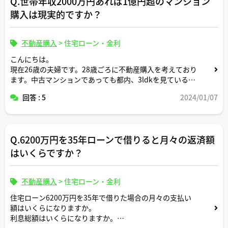
Q.世帯年収2000万円あれば1億円超のマンション
購入は現実的ですか？
不動産購入
>
住宅ローン・金利
こんにちは。
現在26歳の夫婦です。28歳ごろに不動産購入を考えており
ます。中古マンションであっても都内、3ldkを見ていると
1.5億程度必要だと感じるのですが以下のプロフィールか
回答 : 5
2024/01/07
ら現実的か教えていただけますか？
---
夫婦共に26歳で現在夫年収750万、妻850万で30歳には夫
婦共に1000万になる見込みです。
Q.6200万円を35年ローンで借りると月々の返済額
現在の貯蓄+投資資産は夫婦合わせて2000万円です。
現在は子供はいませんが30代前半までに2人欲しいと考え
はいくらですか？
ています。その際には夫1年妻半年の育休を予定していま
す。
子供は中高大私立にいけるだけの余裕は確保したいと考え
不動産購入
>
住宅ローン・金利
ています。
住宅ローン6200万円を35年で借りた場合の月々の支払い
額はいくらになりますか。
現在の生活費は家賃を抜いて月20万、子供がいない間は海
利息総額はいくらになりますか。
外旅行に年一度、子供ができてからは3年に一度程度行き