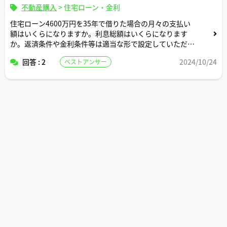
不動産購入
>
住宅ローン・金利
住宅ローン4600万円を35年で借りた場合の月々の支払い
額はいくらになりますか。利息総額はいくらになります
か。返済条件や金利条件等は適当な形で設定していただい
て構いません。できれば固定変動それぞれについて返済シ
回答 : 2
2024/10/24
ベストアンサー
ミュレーションを記載いただけると助かります。よろしく
お願いします。