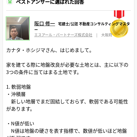
ベストアンサーに選ばれた回答
阪口 修一
宅建士/公認 不動産コンサルティングマスタ
ー
エスアール・パートナーズ株式会社
|
大阪府
カナタ・ホシジマさん、はじめまして。
家を建てる際に地盤改良が必要な土地とは、主に以下の
3つの条件に当てはまる土地です。
1. 軟弱地盤
・沖積層
新しい地層でまだ固結しておらず、軟弱である可能性
があります。
・N値が低い
N値は地盤の硬さを表す指標で、数値が低いほど地盤