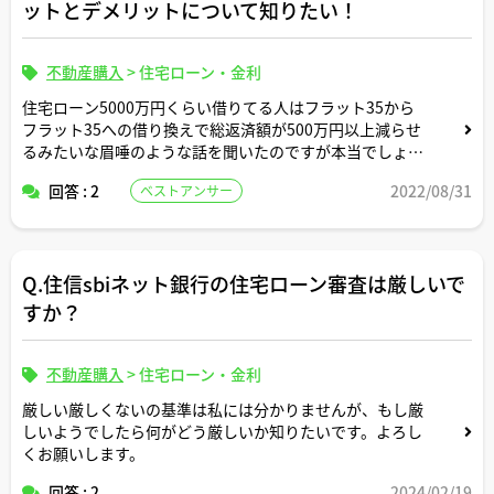
ットとデメリットについて知りたい！
不動産購入
>
住宅ローン・金利
住宅ローン5000万円くらい借りてる人はフラット35から
フラット35への借り換えで総返済額が500万円以上減らせ
るみたいな眉唾のような話を聞いたのですが本当でしょう
か？
回答 : 2
2022/08/31
ベストアンサー
住宅ローンの仕組みのバグを突いた知る人ぞ知る裏技テク
か何かですか？？
Q.住信sbiネット銀行の住宅ローン審査は厳しいで
もし本当なら、メリットとデメリットについても知りたい
です！ヨロシクお願いします！
すか？
不動産購入
>
住宅ローン・金利
厳しい厳しくないの基準は私には分かりませんが、もし厳
しいようでしたら何がどう厳しいか知りたいです。よろし
くお願いします。
回答 : 2
2024/02/19