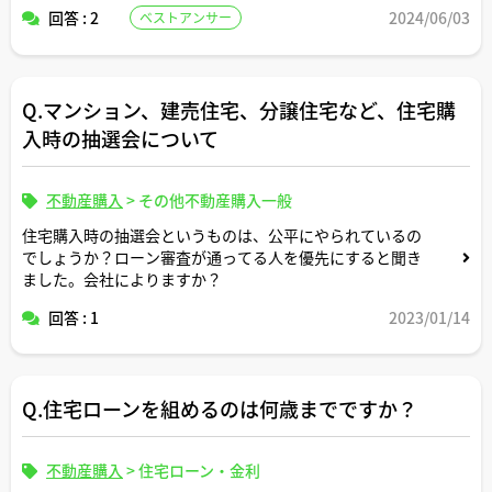
たいと考えています。
回答 : 2
2024/06/03
ベストアンサー
返済条件や金利条件等は適当な形で設定していただいて構
いません。
情報が多くなりましたが、どうぞよろしくお願いします。
できれば固定変動それぞれについて返済シミュレーション
を記載いただけると助かります。
Q.マンション、建売住宅、分譲住宅など、住宅購
よろしくお願いします。
入時の抽選会について
不動産購入
>
その他不動産購入一般
住宅購入時の抽選会というものは、公平にやられているの
でしょうか？ローン審査が通ってる人を優先にすると聞き
ました。会社によりますか？
回答 : 1
2023/01/14
Q.住宅ローンを組めるのは何歳までですか？
不動産購入
>
住宅ローン・金利