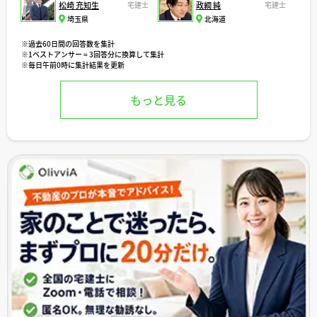
松崎 充知生
宅建士
政綱 純
宅建士
埼玉県
北海道
※過去60日間の回答数を集計
※1ベストアンサー = 3回答分に換算して集計
※毎日午前0時に集計結果を更新
もっと見る