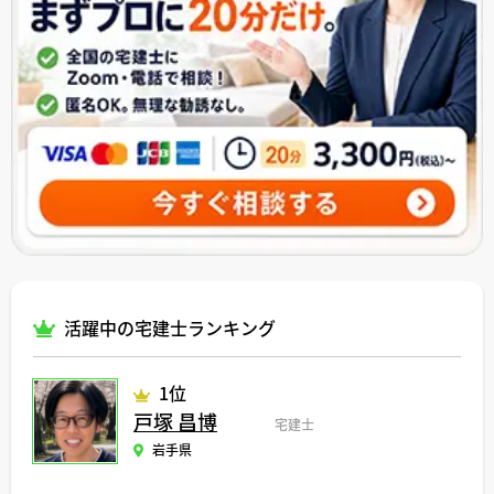
活躍中の宅建士ランキング
1位
戸塚 昌博
宅建士
岩手県