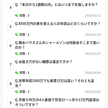
Q.「本日から1週間以内」とはいつまでを指しますか？
4
回答 : 3
2026/03/21
Q.8500万円の家を買える人の年収はどのくらいですか？
5
回答 : 2
2024/10/20
Q.積水ハウスさんのシャーメゾンは何故あそこまで高い
6
のか？
回答 : 3
2023/02/07
Q.水抜き穴がない擁壁は違法ですか？
7
回答 : 3
2025/05/09
Q.世帯年収1000万でも家賃15万は高い？それとも妥
8
当？
回答 : 3
2024/03/05
Q.手取り40万の4人家族で住宅ローン月々13万円返済は
9
きついですか？