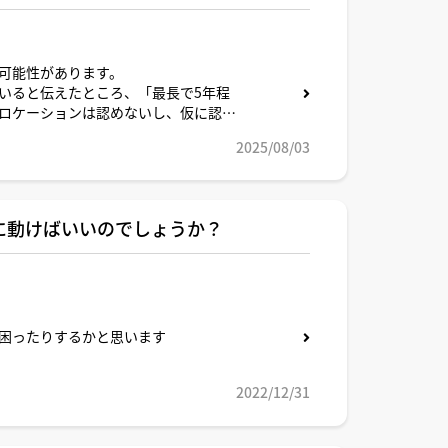
可能性があります。
いると伝えたところ、「最長で5年程
ロケーションは認めないし、仮に認め
が通常なので、投資用ローンへの借り
2025/08/03
ションを行うのは、一括返済を求めら
た。
当事由」として駐在期間が5年程度で
ても、駐在中は空き家となるリスクも
に動けばいいのでしょうか？
い。」と言われました。
困ったりするかと思います
2022/12/31