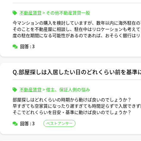
不動産賃貸
>
その他不動産賃貸一般
今マンションの購入を検討していますが、数年以内に海外駐在の
そのことを不動産屋に相談し、駐在中はリロケーションも考えて
度の駐在期間になる可能性があるのであれば、おそらく銀行はリ
る銀行があったとしても、銀行は少しでも金利を得たいと思うの
回答 : 3
換えを指示してくるので諦めた方がよい。銀行に無断でリロケー
れるリスクがあるため、絶対にやってはいけない」と言われまし
一方で、別の不動産屋からは、「駐在中のリロケーションは「正
あっても、通常の実務対応として銀行は認めてくれる。実態とし
Q.部屋探しは入居したい日のどれくらい前を基準
あるため、リロケーションを行っているケースの方が圧倒的に多
どちらの見解を信用すべきでしょうか。
不動産賃貸
>
借主、保証人側の悩み
部屋探しはどれくらいの時期から動けば良いのでしょうか？
早すぎても空家賃になったり遅すぎても時間足らずで入居できず
そこでどれくらいを目安・基準に動けば良いのでしょうか？
回答 : 3
ベストアンサー