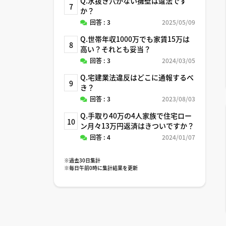
Q.水抜き穴がない擁壁は違法です
7
か？
回答 : 3
2025/05/09
Q.世帯年収1000万でも家賃15万は
8
高い？それとも妥当？
回答 : 3
2024/03/05
Q.宅建業法違反はどこに通報するべ
9
き？
回答 : 3
2023/08/03
Q.手取り40万の4人家族で住宅ロー
10
ン月々13万円返済はきついですか？
回答 : 4
2024/01/07
※過去30日集計
※毎日午前0時に集計結果を更新