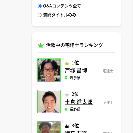
Q&Aコンテンツ全て
質問タイトルのみ
活躍中の宅建士ランキング
1位
戸塚 昌博
宅建士
岩手県
2位
土倉 進太郎
宅建士
長野県
3位