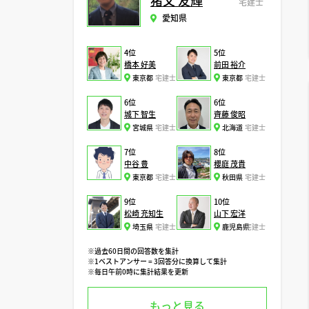
猪又 友輝
宅建士
愛知県
4位
5位
橋本 好美
前田 裕介
東京都
宅建士
東京都
宅建士
6位
6位
城下 智生
齊藤 俊昭
宮城県
宅建士
北海道
宅建士
7位
8位
中谷 豊
櫻庭 茂貴
東京都
宅建士
秋田県
宅建士
9位
10位
松崎 充知生
山下 宏洋
埼玉県
宅建士
鹿児島県
宅建士
※過去60日間の回答数を集計
※1ベストアンサー = 3回答分に換算して集計
※毎日午前0時に集計結果を更新
もっと見る