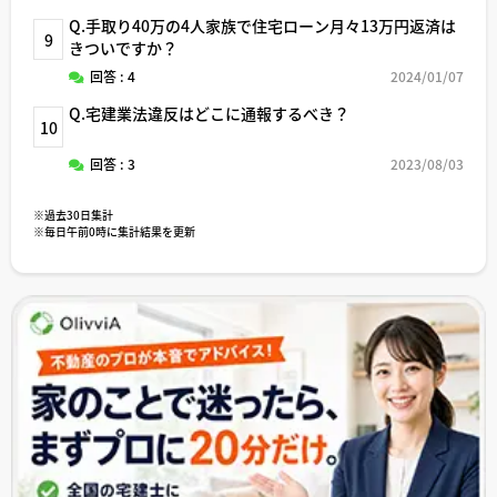
Q.手取り40万の4人家族で住宅ローン月々13万円返済は
9
きついですか？
回答 : 4
2024/01/07
Q.宅建業法違反はどこに通報するべき？
10
回答 : 3
2023/08/03
※過去30日集計
※毎日午前0時に集計結果を更新