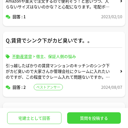
Amazonや楽天で注文するので便利そう！と思いつつ、入
らないサイズはないのかな？と心配になります。宅配ボッ
クス付きであれば、どんなサイズまで入りますか？また、
回答 : 1
2023/02/10
宅配ボックスを付けるメリットを教えてください。
Q.賃貸でシンク下がカビ臭いです。。
不動産賃貸
>
借主、保証人側の悩み
引っ越したばかりの賃貸マンションのキッチンのシンク下
がカビ臭いので大家さんか管理会社にクレームに入れたい
のですが、この程度でクレーム入れて問題ないですか。そ
れとも自分でクリーニングして対応すべき些細な内容です
回答 : 2
2024/08/07
ベストアンサー
か。
アドバイスよろしくお願いします。
Q.普通借家契約更新と連帯保証人の責任について
宅建士として回答
質問を投稿する
不動産賃貸
>
借主、保証人側の悩み