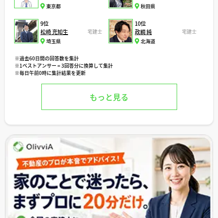
東京都
秋田県
9位
10位
松崎 充知生
宅建士
政綱 純
宅建士
埼玉県
北海道
※過去60日間の回答数を集計
※1ベストアンサー = 3回答分に換算して集計
※毎日午前0時に集計結果を更新
もっと見る