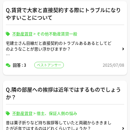
Q.賃貸で大家と直接契約する際にトラブルになり
やすいことについて
不動産賃貸
>
その他不動産賃貸一般
宅建士さん目線だと直接契約のトラブルあるあるとしてど
のようなことが思い浮かびますか？
回答 : 3
2025/07/08
ベストアンサー
コメントよろしくお願いします。
Q.隣の部屋への挨拶は近年ではするものでしょう
か？
不動産賃貸
>
借主、保証人側の悩み
昔は菓子折りなど持ち挨拶等していたと両親からききまし
たが近年ではするのはどれくらいでしょうか？