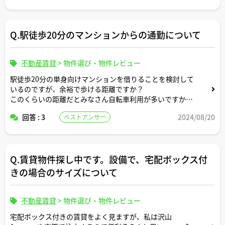
Q.駅徒歩20分のマンションからの通勤について
不動産賃貸
>
物件選び・物件レビュー
駅徒歩20分の単身向けマンションを借りることを検討して
いるのですが、余裕で歩ける距離ですか？
このくらいの距離だとみなさん自転車利用が多いですか？
自転車利用メインにするにしても雨の日とか考えると借り
回答 : 3
2024/08/20
ベストアンサー
てから後で後悔する可能性あるかなと思ったり。。
何か参考になるアドバイスをいただけますと嬉しいです。
よろしくお願いいたします。
Q.賃貸物件探し中です。設備で、宅配ボックス付
きの場合のサイズについて
不動産賃貸
>
物件選び・物件レビュー
宅配ボックス付きの賃貸をよく見ますが、私は沢山