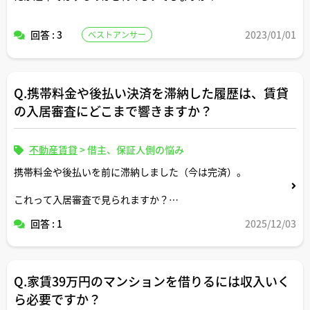
回答 : 3
2023/01/01
ベストアンサー
Q.携帯料金や後払い決済を滞納した履歴は、賃貸
の入居審査にどこまで響きますか？
不動産賃貸
>
借主、保証人側の悩み
携帯料金や後払いを前に滞納しました（今は完済）。
これって入居審査で見られますか？
CICやJICC、家賃のデータベースにはどう出ますか？
回答 : 1
2025/12/03
信販系と独立系での違い、通った・落ちた実例も知りたい
です。
Q.家賃39万円のマンションを借りるには収入いく
ら必要ですか？