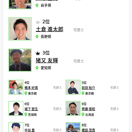
岩手県
2位
土倉 進太郎
宅建士
長野県
3位
猪又 友輝
宅建士
愛知県
4位
5位
橋本 好美
宅建士
前田 裕介
宅建士
東京都
東京都
6位
6位
城下 智生
宅建士
齊藤 俊昭
宅建士
宮城県
北海道
7位
8位
中谷 豊
宅建士
櫻庭 茂貴
宅建士