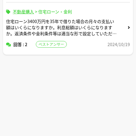
不動産購入
>
住宅ローン・金利
住宅ローン3400万円を35年で借りた場合の月々の支払い
額はいくらになりますか。利息総額はいくらになります
か。返済条件や金利条件等は適当な形で設定していただい
て構いません。できれば固定変動それぞれについて返済シ
回答 : 2
2024/10/19
ベストアンサー
ミュレーションを記載いただけると助かります。よろしく
お願いします。