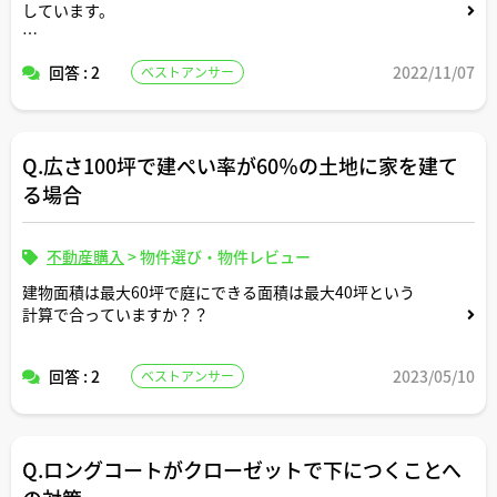
しています。
先日住宅ローンの仮審査が通ったので、買付証明書を不動
回答 : 2
2022/11/07
ベストアンサー
産会社に提出しました。
買付証明書があれば、別の人に買われることはなくなるの
でしょうか？
Q.広さ100坪で建ぺい率が60％の土地に家を建て
る場合
不動産購入
>
物件選び・物件レビュー
建物面積は最大60坪で庭にできる面積は最大40坪という
計算で合っていますか？？
回答 : 2
2023/05/10
ベストアンサー
Q.ロングコートがクローゼットで下につくことへ