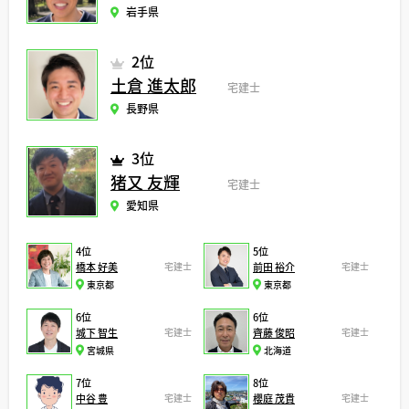
岩手県
2位
土倉 進太郎
宅建士
長野県
3位
猪又 友輝
宅建士
愛知県
4位
5位
橋本 好美
宅建士
前田 裕介
宅建士
東京都
東京都
6位
6位
城下 智生
宅建士
齊藤 俊昭
宅建士
宮城県
北海道
7位
8位
中谷 豊
宅建士
櫻庭 茂貴
宅建士