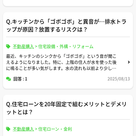
Q.キッチンから「ゴボゴボ」と異音が…排水トラ
ップが原因？放置するリスクは？
不動産購入
>
住宅設備・外構・リフォーム
最近、キッチンのシンクから「ゴボゴボ」という音が聞こ
えるようになりました。特に、上階の住人が水を使った後
に鳴ることが多い気がします。水の流れも以前より少し悪
いようです。これは排水トラップに問題があるのでしょう
回答 : 1
2025/08/13
か。あるいは、マンション共用部の排水管の問題も考えら
れますか。
このような異音を放置した場合、どのようなリスク（詰ま
Q.住宅ローンを20年固定で組むメリットとデメリ
り、逆流など）が考えられるか、宅建士さんが過去に取り
扱った事例などを交えてご解説いただけると助かります。
ットとは？
不動産購入
>
住宅ローン・金利