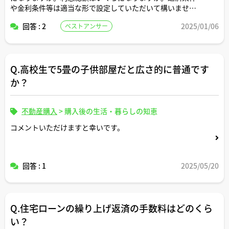
や金利条件等は適当な形で設定していただいて構いませ
ん。できれば固定変動それぞれについて返済シミュレーシ
回答 : 2
2025/01/06
ベストアンサー
ョンを記載いただけると助かります。よろしくお願いしま
す。
Q.高校生で5畳の子供部屋だと広さ的に普通です
か？
不動産購入
>
購入後の生活・暮らしの知恵
コメントいただけますと幸いです。
回答 : 1
2025/05/20
Q.住宅ローンの繰り上げ返済の手数料はどのくら
い？