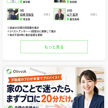
東京都
秋田県
9位
10位
松崎 充知生
宅建士
山下 宏洋
宅建士
埼玉県
鹿児島県
※過去60日間の回答数を集計
※1ベストアンサー = 3回答分に換算して集計
※毎日午前0時に集計結果を更新
もっと見る