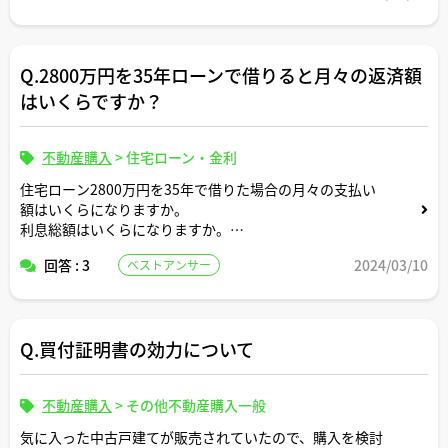
Q.2800万円を35年ローンで借りると月々の返済額
はいくらですか？
不動産購入
>
住宅ローン・金利
住宅ローン2800万円を35年で借りた場合の月々の支払い
額はいくらになりますか。
利息総額はいくらになりますか。
回答 : 3
2024/03/10
ベストアンサー
返済条件や金利条件等は適当な形で設定していただいて構
いません。固定変動それぞれについて返済シミュレーショ
ンを記載いただけると助かります。よろしくお願いしま
す。
Q.買付証明書の効力について
不動産購入
>
その他不動産購入一般
気に入った中古戸建てが販売されていたので、購入を検討