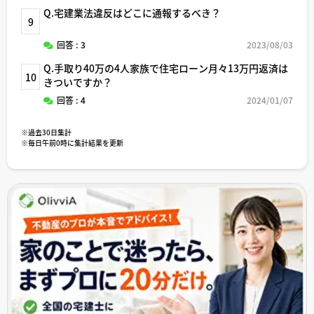
Q.宅建業法違反はどこに通報するべき？
9
回答 : 3
2023/08/03
Q.手取り40万の4人家族で住宅ローン月々13万円返済は
10
きついですか？
回答 : 4
2024/01/07
※過去30日集計
※毎日午前0時に集計結果を更新