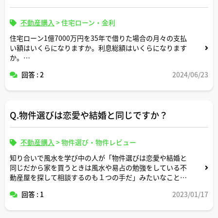
不動産購入
>
住宅ローン・金利
住宅ローン1億7000万円を35年で借りた場合の月々の支払
い額はいくらになりますか。利息総額はいくらになります
か。
回答 : 2
2024/06/23
返済条件や金利条件等は適当な形で設定していただいて構
いません。できれば固定変動それぞれについて返済シミュ
レーションを記載いただけると助かります。よろしくお願
いします。
Q.物件選びは恋愛や結婚と同じですか？
不動産購入
>
物件選び・物件レビュー
知り合いで風水を学び中の人が「物件選びは恋愛や結婚と
同じだから家を買うときは風水や易占の勉強をしている不
動産屋を探して相談するのも１つの手だ」みたいなことを
いってました。
回答 : 1
2023/01/17
確かに、私も以前ドクターコパの本を読んで「西には黄色
が良い」みたいな話を参考にしてカーテンの色を黄色に変