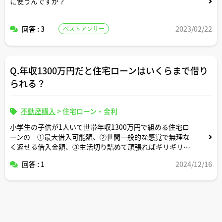
に使うんですか？
回答 : 3
2023/02/22
ベストアンサー
Q.年収1300万円だと住宅ローンはいくらまで借り
られる？
不動産購入
>
住宅ローン・金利
小学生の子供が1人いて世帯年収1300万円で組める住宅ロ
ーンの ①最大借入可能額、②世間一般的な感覚で無理な
く返せる借入金額、③生活切り詰めて頑張ればギリギリ返
せる借入金額 についてそれぞれいくらくらいか教えてく
回答 : 1
2024/12/16
ださい。