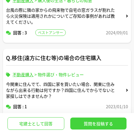
不動産購入
>
購入後の生活・暮らしの知恵
台風の際に隣の家からの飛来物で自宅の窓ガラスが割れた
ら火災保険は適用されかについてご存知の事例があれば教
えてください。
回答 : 3
2024/09/01
ベストアンサー
Q.移住(遠方に住む等)の場合の住宅購入
不動産購入
>
物件選び・物件レビュー
今関東に住んでて、四国に家を買いたい場合、関東に住み
ながら出来る行動は何ですか？四国に住んでからでないと
家探しはできませんか？
回答 : 1
2023/01/10
宅建士として回答
質問を投稿する
Q.リフォーム済物件に不具合があった場合の連絡