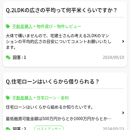
えたりしたこととかはあります。
Q.2LDKの広さの平均って何平米くらいですか？
実際に風水に詳しい宅建士の方がどの程度いるのか私には
分かりませんが、この知り合いの言うことには一理ありま
不動産購入
>
物件選び・物件レビュー
すでしょうか。
大体で構いませんので、宅建士さんの考える2LDKのマン
ションの平均的広さの目安についてコメントお願いいたし
ます。
回答 : 1
2024/09/19
Q.住宅ローンはいくらから借りられる？
不動産購入
>
住宅ローン・金利
住宅ローンはいくらから組めるか知りたいです。
最低融資可能金額は500万円からとか1000万円からとかみ
たく金融機関それぞれで予め個別に決まっているものなの
回答 : 2
2024/05/23
ベストアンサー
でしょうか。