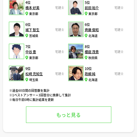
4位
5位
橋本 好美
宅建士
前田 裕介
宅建士
東京都
東京都
6位
6位
城下 智生
宅建士
齊藤 俊昭
宅建士
宮城県
北海道
7位
8位
中谷 豊
宅建士
櫻庭 茂貴
宅建士
東京都
秋田県
9位
10位
松崎 充知生
宅建士
政綱 純
宅建士
埼玉県
北海道
※過去60日間の回答数を集計
※1ベストアンサー = 3回答分に換算して集計
※毎日午前0時に集計結果を更新
もっと見る