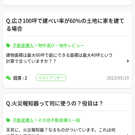
あと、固定資産税の支払いが滞納されたまま競売に出てく
る物件も数ある競売物件の中にはあったりするのでしょう
か？その場合に固定資産税の滞納分は誰が払うのでしょう
Q.広さ100坪で建ぺい率が60％の土地に家を建て
か？
る場合
不動産購入
>
物件選び・物件レビュー
建物面積は最大60坪で庭にできる面積は最大40坪という
計算で合っていますか？？
回答 : 2
2023/05/10
ベストアンサー
Q.火災報知器って何に使うの？役目は？
不動産購入
>
その他不動産購入一般
天井に、火災報知器？なるものがついています。これは何