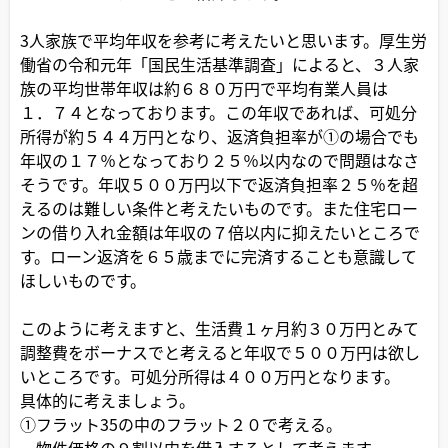
3人家族で平均年収を参考に考えたいと思います。厚生労
働省の令和元年「国民生活基準調査」によると、３人家
族の平均世帯年収は約６８０万円で平均有業人員は
１．７４となっております。この年収であれば、可処分
所得が約５４４万円となり、返済負担率が①の場合でも
年収の１７％となっており２５％以内なので問題はなさ
そうです。年収５００万円以下で返済負担率２５％を超
えるのは難しい条件と考えたいものです。また住宅ロー
ンの借り入れ金額は年収の７倍以内に抑えたいところで
す。ローン返済を６５歳までに完済することも意識して
ほしいものです。
このように考えますと、生活費１ヶ月約３０万円とみて
調整費をボーナスでと考えると年収で５００万円は欲し
いところです。可処分所得は４００万円となります。
具体的に考えましょう。
①フラット35の中のフラット２０で考える。
物件価格の９割以内を借入するとして考えます。