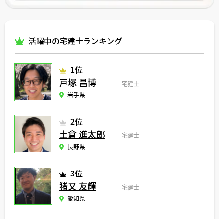
活躍中の宅建士ランキング
1位
戸塚 昌博
宅建士
岩手県
2位
土倉 進太郎
宅建士
長野県
3位
猪又 友輝
宅建士
愛知県