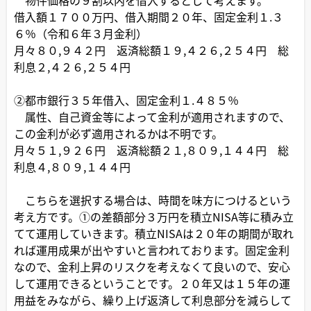
借入額１７００万円、借入期間２０年、固定金利１.３
６％（令和６年３月金利）
月々８０,９４２円 返済総額１９,４２６,２５４円 総
利息２,４２６,２５４円
②都市銀行３５年借入、固定金利１.４８５％
属性、自己資金等によって金利が適用されますので、
この金利が必ず適用されるかは不明です。
月々５１,９２６円 返済総額２１,８０９,１４４円 総
利息４,８０９,１４４円
こちらを選択する場合は、時間を味方につけるという
考え方です。①の差額部分３万円を積立NISA等に積み立
てて運用していきます。積立NISAは２０年の期間が取れ
れば運用成果が出やすいと言われております。固定金利
なので、金利上昇のリスクを考えなくて良いので、安心
して運用できるということです。２０年又は１５年の運
用益をみながら、繰り上げ返済して利息部分を減らして