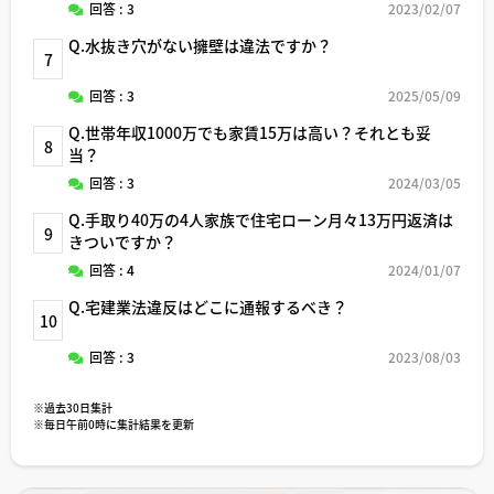
回答 : 3
2023/02/07
Q.水抜き穴がない擁壁は違法ですか？
7
回答 : 3
2025/05/09
Q.世帯年収1000万でも家賃15万は高い？それとも妥
8
当？
回答 : 3
2024/03/05
Q.手取り40万の4人家族で住宅ローン月々13万円返済は
9
きついですか？
回答 : 4
2024/01/07
Q.宅建業法違反はどこに通報するべき？
10
回答 : 3
2023/08/03
※過去30日集計
※毎日午前0時に集計結果を更新