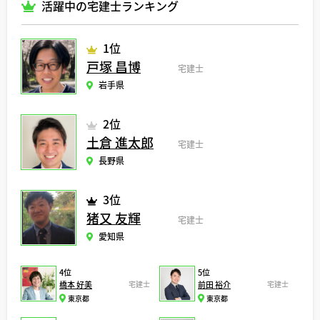
活躍中の宅建士ランキング
1位
戸塚 昌博
宅建士
岩手県
2位
土倉 進太郎
宅建士
長野県
3位
猪又 友輝
宅建士
愛知県
4位
5位
橋本 好美
宅建士
前田 裕介
宅建士
東京都
東京都