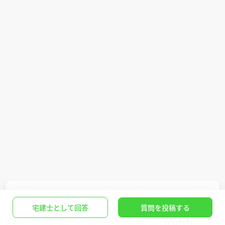
Q.元金均等返済と元利均等返済の選び方
宅建士として回答
質問を投稿する
不動産購入
>
住宅ローン・金利