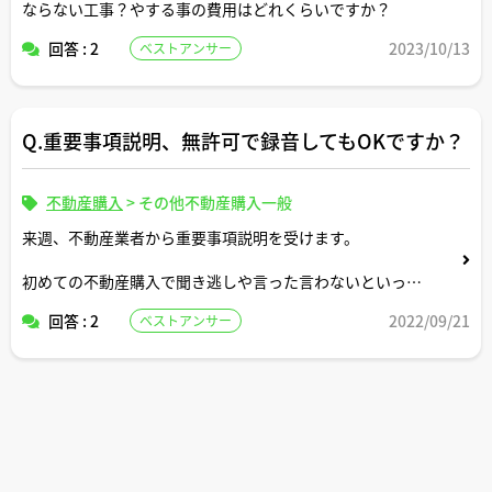
ならない工事？やする事の費用はどれくらいですか？
回答 : 2
2023/10/13
ベストアンサー
Q.重要事項説明、無許可で録音してもOKですか？
不動産購入
>
その他不動産購入一般
来週、不動産業者から重要事項説明を受けます。
初めての不動産購入で聞き逃しや言った言わないといった
トラブルは避けたいので、ICレコーダーを持参しての録音
回答 : 2
2022/09/21
ベストアンサー
を考えています。
事前に録音許可を取るべきでしょうか。断られたりしない
でしょうか。