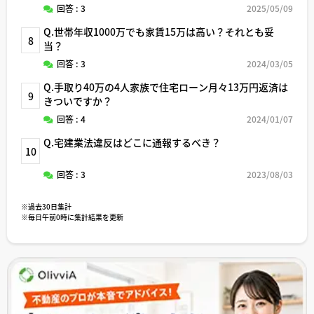
回答 : 3
2025/05/09
Q.世帯年収1000万でも家賃15万は高い？それとも妥
8
当？
回答 : 3
2024/03/05
Q.手取り40万の4人家族で住宅ローン月々13万円返済は
9
きついですか？
回答 : 4
2024/01/07
Q.宅建業法違反はどこに通報するべき？
10
回答 : 3
2023/08/03
※過去30日集計
※毎日午前0時に集計結果を更新