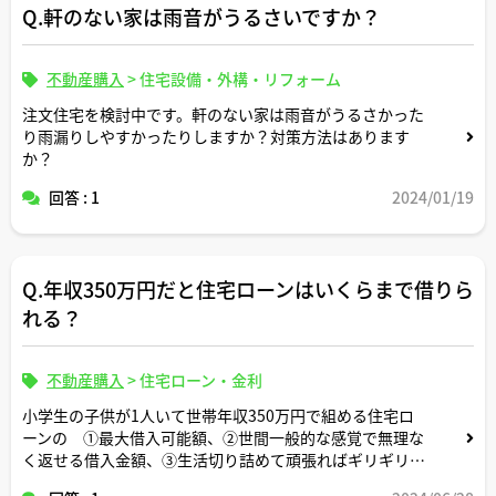
Q.軒のない家は雨音がうるさいですか？
「遮音シート」などいろいろあって、正直、吸音・遮音・
防音の違いが全くわかりません。
不動産購入
>
住宅設備・外構・リフォーム
不動産のプロの目線から見て、マンションの騒音にはどの
素材を選ぶべきなのでしょうか？また、マンションの構造
注文住宅を検討中です。軒のない家は雨音がうるさかった
的に防ぎきれない音などもあるのでしょうか？
り雨漏りしやすかったりしますか？対策方法はあります
か？
回答 : 1
2024/01/19
Q.年収350万円だと住宅ローンはいくらまで借りら
れる？
不動産購入
>
住宅ローン・金利
小学生の子供が1人いて世帯年収350万円で組める住宅ロ
ーンの ①最大借入可能額、②世間一般的な感覚で無理な
く返せる借入金額、③生活切り詰めて頑張ればギリギリ返
せる借入金額 についてそれぞれいくらくらいか教えてく