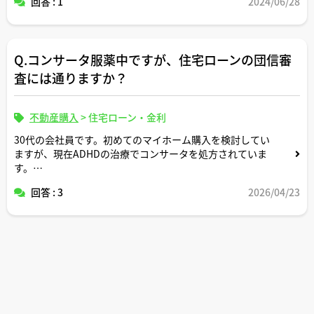
回答 : 1
2024/06/28
ださい。
Q.コンサータ服薬中ですが、住宅ローンの団信審
査には通りますか？
不動産購入
>
住宅ローン・金利
30代の会社員です。初めてのマイホーム購入を検討してい
ますが、現在ADHDの治療でコンサータを処方されていま
す。
回答 : 3
2026/04/23
ネットで調べると「コンサータを飲んでいると団信に通ら
ない」という書き込みが多く、非常に不安です。実際のと
ころ、コンサータを服用していると住宅ローンを組むのは
厳しいのでしょうか？