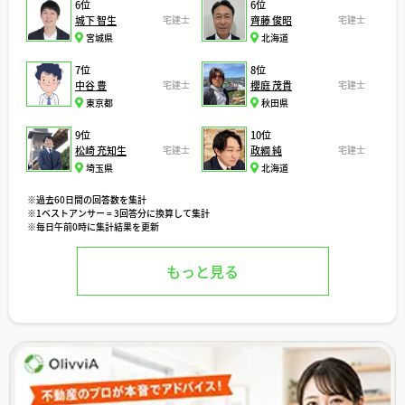
6位
6位
城下 智生
宅建士
齊藤 俊昭
宅建士
宮城県
北海道
7位
8位
中谷 豊
宅建士
櫻庭 茂貴
宅建士
東京都
秋田県
9位
10位
松崎 充知生
宅建士
政綱 純
宅建士
埼玉県
北海道
※過去60日間の回答数を集計
※1ベストアンサー = 3回答分に換算して集計
※毎日午前0時に集計結果を更新
もっと見る