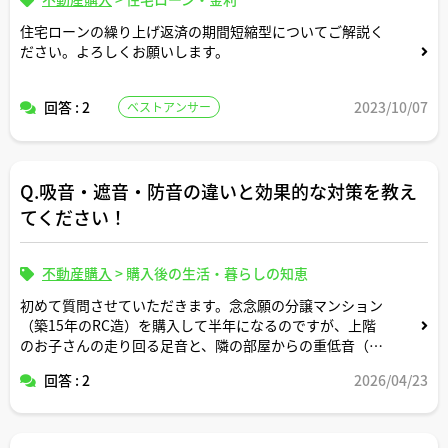
住宅ローンの繰り上げ返済の期間短縮型についてご解説く
ださい。よろしくお願いします。
回答 : 2
2023/10/07
ベストアンサー
Q.吸音・遮音・防音の違いと効果的な対策を教え
てください！
不動産購入
>
購入後の生活・暮らしの知恵
初めて質問させていただきます。念念願の分譲マンション
（築15年のRC造）を購入して半年になるのですが、上階
のお子さんの走り回る足音と、隣の部屋からの重低音（お
そらく映画のスピーカー？）に毎日悩まされています。
回答 : 2
2026/04/23
高い買い物をしたので簡単に引っ越すこともできず、ノイ
ローゼ気味です…。自分たちで防音パネルなどを壁や天井
に貼ろうとネットで調べているのですが、「吸音材」や