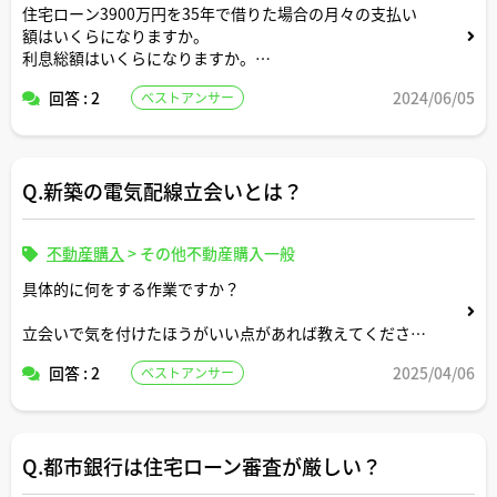
住宅ローン3900万円を35年で借りた場合の月々の支払い
額はいくらになりますか。
利息総額はいくらになりますか。
回答 : 2
2024/06/05
ベストアンサー
返済条件や金利条件等は適当な形で設定していただいて構
いません。
できれば固定変動それぞれについて返済シミュレーション
を記載いただけると助かります。
Q.新築の電気配線立会いとは？
よろしくお願いします。
不動産購入
>
その他不動産購入一般
具体的に何をする作業ですか？
立会いで気を付けたほうがいい点があれば教えてくださ
い。
回答 : 2
2025/04/06
ベストアンサー
Q.都市銀行は住宅ローン審査が厳しい？