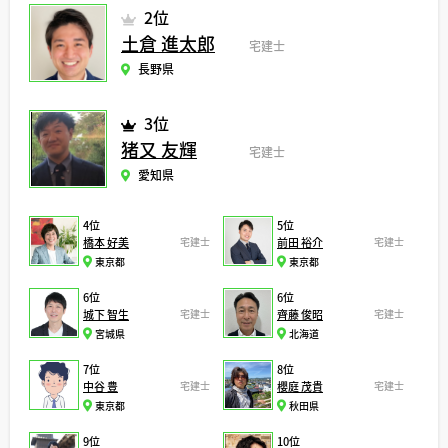
2位
土倉 進太郎
宅建士
長野県
3位
猪又 友輝
宅建士
愛知県
4位
5位
橋本 好美
宅建士
前田 裕介
宅建士
東京都
東京都
6位
6位
城下 智生
宅建士
齊藤 俊昭
宅建士
宮城県
北海道
7位
8位
中谷 豊
宅建士
櫻庭 茂貴
宅建士
東京都
秋田県
9位
10位