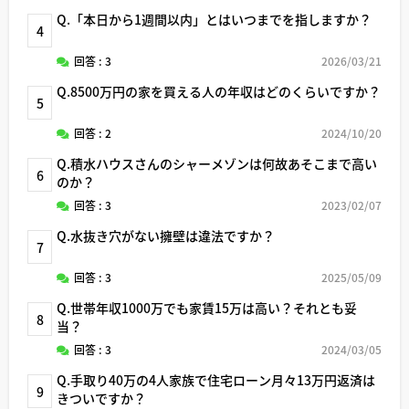
Q.「本日から1週間以内」とはいつまでを指しますか？
4
回答 : 3
2026/03/21
Q.8500万円の家を買える人の年収はどのくらいですか？
5
回答 : 2
2024/10/20
Q.積水ハウスさんのシャーメゾンは何故あそこまで高い
6
のか？
回答 : 3
2023/02/07
Q.水抜き穴がない擁壁は違法ですか？
7
回答 : 3
2025/05/09
Q.世帯年収1000万でも家賃15万は高い？それとも妥
8
当？
回答 : 3
2024/03/05
Q.手取り40万の4人家族で住宅ローン月々13万円返済は
9
きついですか？