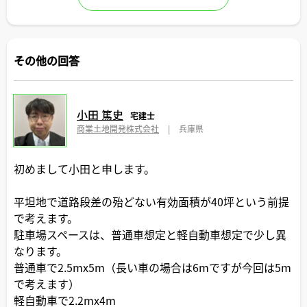
その他の回答
小田 篤史
宅建士
商業土地開発株式会社
|
兵庫県
初めまして小田と申します。
平坦地で道路段差の殆どない有効面積が40坪という前提
で考えます。
駐車場スペースは、普通車想定と軽自動車想定で少し異
なります。
普通車で2.5mx5m（長い車の場合は6mですが今回は5m
で考えます）
軽自動車で2.2mx4m