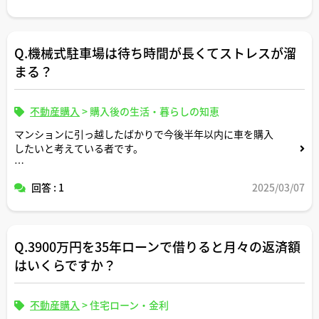
Q.機械式駐車場は待ち時間が長くてストレスが溜
まる？
不動産購入
>
購入後の生活・暮らしの知恵
マンションに引っ越したばかりで今後半年以内に車を購入
したいと考えている者です。
先日、マンションの機械式駐車場は待ち時間が長くてスト
回答 : 1
2025/03/07
レスが溜まるからやめとけというアドバイスを知人からも
らったのですが、宅建士さんがお客様からそのような話を
耳にすることはありますか？
Q.3900万円を35年ローンで借りると月々の返済額
マンションから徒歩数分以内に平置きの月極駐車場がある
のでそちらの方でも良いかもと最近思ったりしています。
はいくらですか？
アドバイスよろしくお願いします。
不動産購入
>
住宅ローン・金利