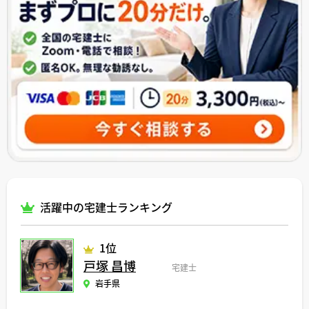
活躍中の宅建士ランキング
1位
戸塚 昌博
宅建士
岩手県