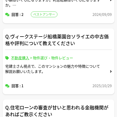
か。
回答 : 2
2024/09/09
ベストアンサー
返済条件や金利条件等は適当な形で設定していただいて構
いません。できれば固定変動それぞれについて返済シミュ
レーションを記載いただけると助かります。よろしくお願
いします。
Q.ヴィークステージ船橋薬園台ソライエの中古価
格や評判について教えてください
不動産購入
>
物件選び・物件レビュー
宅建士さん視点で、このマンションの魅力や特徴について
解説お願いいたします。
回答 : 1
2025/10/29
Q.住宅ローンの審査が甘いと思われる金融機関が
あればご教示ください