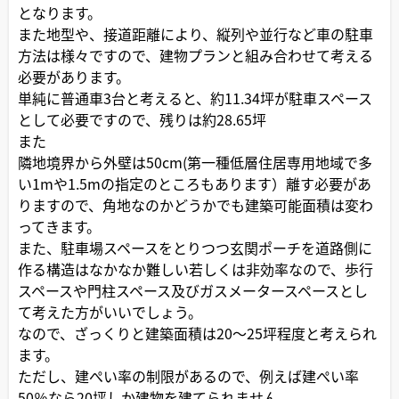
となります。
また地型や、接道距離により、縦列や並行など車の駐車
方法は様々ですので、建物プランと組み合わせて考える
必要があります。
単純に普通車3台と考えると、約11.34坪が駐車スペース
として必要ですので、残りは約28.65坪
また
隣地境界から外壁は50cm(第一種低層住居専用地域で多
い1mや1.5mの指定のところもあります）離す必要があ
りますので、角地なのかどうかでも建築可能面積は変わ
ってきます。
また、駐車場スペースをとりつつ玄関ポーチを道路側に
作る構造はなかなか難しい若しくは非効率なので、歩行
スペースや門柱スペース及びガスメータースペースとし
て考えた方がいいでしょう。
なので、ざっくりと建築面積は20～25坪程度と考えられ
ます。
ただし、建ぺい率の制限があるので、例えば建ぺい率
50％なら20坪しか建物を建てられません。