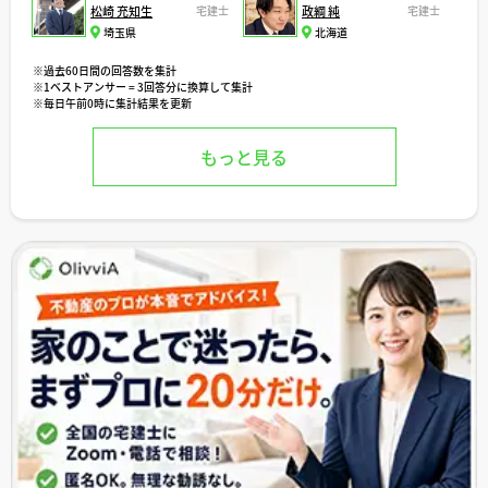
松崎 充知生
宅建士
政綱 純
宅建士
埼玉県
北海道
※過去60日間の回答数を集計
※1ベストアンサー = 3回答分に換算して集計
※毎日午前0時に集計結果を更新
もっと見る