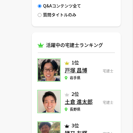
Q&Aコンテンツ全て
質問タイトルのみ
活躍中の宅建士ランキング
1位
戸塚 昌博
宅建士
岩手県
2位
土倉 進太郎
宅建士
長野県
3位