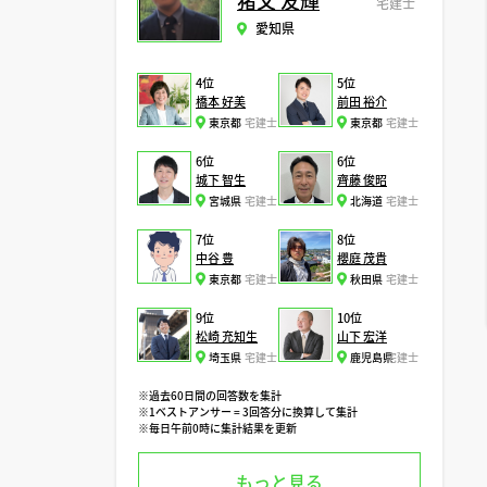
猪又 友輝
宅建士
愛知県
4位
5位
橋本 好美
前田 裕介
東京都
宅建士
東京都
宅建士
6位
6位
城下 智生
齊藤 俊昭
宮城県
宅建士
北海道
宅建士
7位
8位
中谷 豊
櫻庭 茂貴
東京都
宅建士
秋田県
宅建士
9位
10位
松崎 充知生
山下 宏洋
埼玉県
宅建士
鹿児島県
宅建士
※過去60日間の回答数を集計
※1ベストアンサー = 3回答分に換算して集計
※毎日午前0時に集計結果を更新
もっと見る