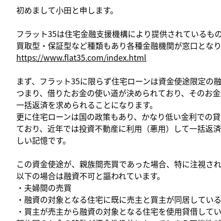
初めまして小田と申します。
フラット35は住宅金融支援機構により提供されているも
買取型・保証型など種類もあり各種金融機関が窓口となり
https://www.flat35.com/index.html
まず、フラット35に限らず住宅ローンは資金使途限定の
つまり、借りたお金の使い道が決められており、そのお金
一括返済を求められることになります。
更に住宅ローンは国の政策もあり、かなり低い金利での貸
ており、近年では投資不動産に利用（悪用）して一括返済
しい記憶です。
この資金使途が、親族間売買であった場合、特に注視さ
以下の場合は融資不可と謳われています。
・夫婦間の売買
・融資の対象となる住宅に既に売主と買主が同居してい
・買主が売主から融資の対象となる住宅を使用貸借して