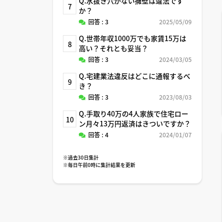
Q.水抜き穴がない擁壁は違法です
7
か？
回答 : 3
2025/05/09
Q.世帯年収1000万でも家賃15万は
8
高い？それとも妥当？
回答 : 3
2024/03/05
Q.宅建業法違反はどこに通報するべ
9
き？
回答 : 3
2023/08/03
Q.手取り40万の4人家族で住宅ロー
10
ン月々13万円返済はきついですか？
回答 : 4
2024/01/07
※過去30日集計
※毎日午前0時に集計結果を更新