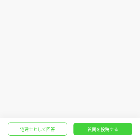
宅建士として回答
質問を投稿する
Q.勤続年数1年未満でも住宅ローン通る銀行はあり