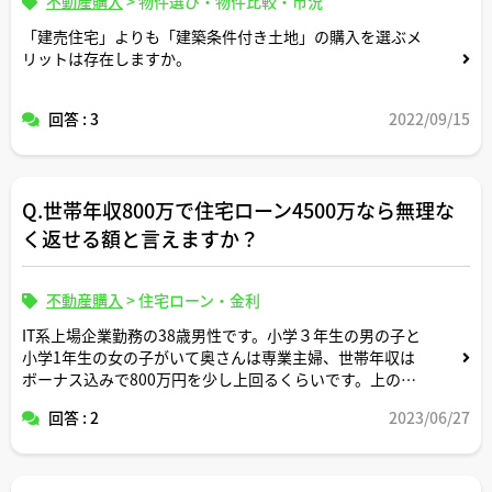
不動産購入
>
物件選び・物件比較・市況
「建売住宅」よりも「建築条件付き土地」の購入を選ぶメ
リットは存在しますか。
回答 : 3
2022/09/15
Q.世帯年収800万で住宅ローン4500万なら無理な
く返せる額と言えますか？
不動産購入
>
住宅ローン・金利
IT系上場企業勤務の38歳男性です。小学３年生の男の子と
小学1年生の女の子がいて奥さんは専業主婦、世帯年収は
ボーナス込みで800万円を少し上回るくらいです。上の子
は来年からSAPIXに通わせて中学受験をさせたいと考えて
回答 : 2
2023/06/27
います。
今は東京近郊の社宅住まいですが、頭金なしで4500万円
の住宅ローンを組んで中古マンション購入を考えていま