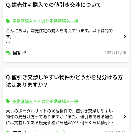
Q.建売住宅購入での値引き交渉について
す。
個人的には世帯年収800万円で借入金4500万円なら無理な
不動産購入
>
その他不動産購入一般
く返済できる適正額と考えてますが、実際に返済を始めて
みたらきつい可能性はありますか？専門家の方々から改め
こんにちは。建売住宅の購入を考えています。以下質問で
てアドバイスいただけましたら幸いです。
す。
①ヨドバシカメラで家電を買うときのような感覚で、建売
回答 : 3
2022/11/06
住宅の購入でも値引き交渉は一般的に行われていますか？
②値引き交渉に挑んだとして実際に値引きしてくれるかど
うかはハウスメーカー（そもそもハウスメーカーの営業担
Q.値引き交渉しやすい物件かどうかを見分ける方
当者に値引きの裁量権限がどこまで与えられているかは不
明ですが）や販売時期（決算前だと在庫処分でたくさん値
法はありますか？
引きしてくれそうなイメージはします）次第という感じで
すか？
不動産購入
>
その他不動産購入一般
大手のポータルサイトの掲載物件で、値引き交渉しやすい
ご回答よろしくお願いします。
物件の見分け方ってありますか？また、値引きできる場合
には掲載してある販売価格から通常だと何％くらい値引き
交渉可能ですか？