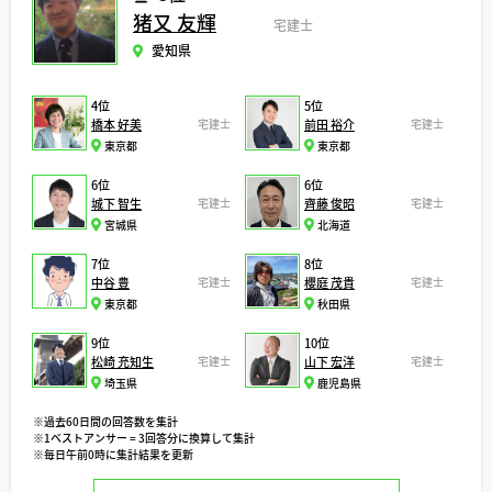
猪又 友輝
宅建士
愛知県
4位
5位
橋本 好美
宅建士
前田 裕介
宅建士
東京都
東京都
6位
6位
城下 智生
宅建士
齊藤 俊昭
宅建士
宮城県
北海道
7位
8位
中谷 豊
宅建士
櫻庭 茂貴
宅建士
東京都
秋田県
9位
10位
松崎 充知生
宅建士
山下 宏洋
宅建士
埼玉県
鹿児島県
※過去60日間の回答数を集計
※1ベストアンサー = 3回答分に換算して集計
※毎日午前0時に集計結果を更新