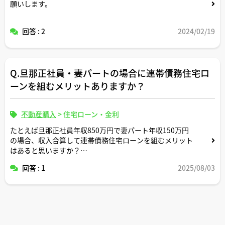
願いします。
回答 : 2
2024/02/19
Q.旦那正社員・妻パートの場合に連帯債務住宅ロ
ーンを組むメリットありますか？
不動産購入
>
住宅ローン・金利
たとえば旦那正社員年収850万円で妻パート年収150万円
の場合、収入合算して連帯債務住宅ローンを組むメリット
はあると思いますか？
回答 : 1
2025/08/03
連帯債務だと夫婦ともに住宅ローン控除が受けられるとの
ことですが、妻の年収で住宅ローン控除メリットがあるの
かについても関心があります。
また、この場合だと、頭金なしでの連帯債務借入れの夫婦
間負担割合は85対15になるという認識であっています