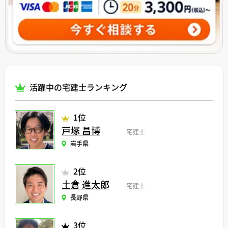
活躍中の宅建士ランキング
1位
戸塚 昌博
宅建士
岩手県
2位
土倉 進太郎
宅建士
長野県
3位