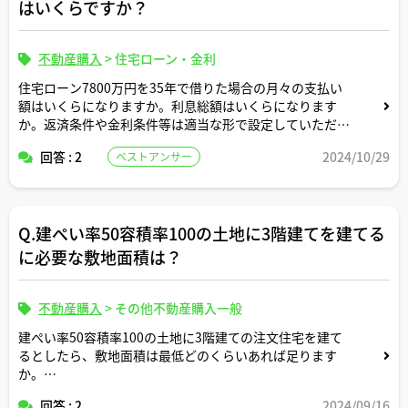
はいくらですか？
不動産購入
>
住宅ローン・金利
住宅ローン7800万円を35年で借りた場合の月々の支払い
額はいくらになりますか。利息総額はいくらになります
か。返済条件や金利条件等は適当な形で設定していただい
て構いません。できれば固定変動それぞれについて返済シ
回答 : 2
2024/10/29
ベストアンサー
ミュレーションを記載いただけると助かります。よろしく
お願いします。
Q.建ぺい率50容積率100の土地に3階建てを建てる
に必要な敷地面積は？
不動産購入
>
その他不動産購入一般
建ぺい率50容積率100の土地に3階建ての注文住宅を建て
るとしたら、敷地面積は最低どのくらいあれば足ります
か。
回答 : 2
2024/09/16