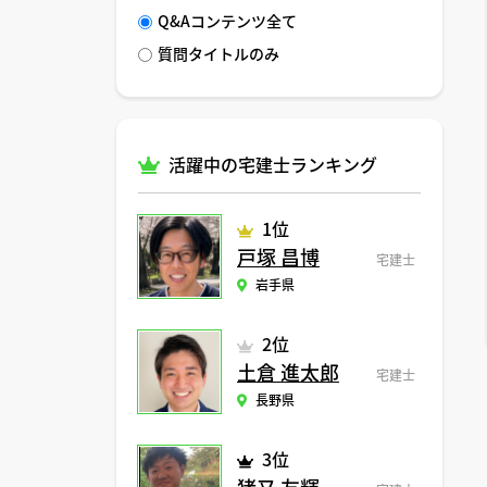
Q&Aコンテンツ全て
質問タイトルのみ
活躍中の宅建士ランキング
1位
戸塚 昌博
宅建士
岩手県
2位
土倉 進太郎
宅建士
長野県
3位