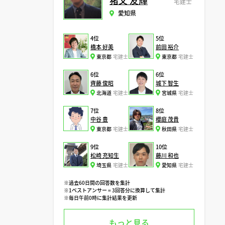
猪又 友輝
宅建士
愛知県
4位
5位
橋本 好美
前田 裕介
東京都
宅建士
東京都
宅建士
6位
6位
齊藤 俊昭
城下 智生
北海道
宅建士
宮城県
宅建士
7位
8位
中谷 豊
櫻庭 茂貴
東京都
宅建士
秋田県
宅建士
9位
10位
松崎 充知生
藤川 和也
埼玉県
宅建士
愛知県
宅建士
※過去60日間の回答数を集計
※1ベストアンサー = 3回答分に換算して集計
※毎日午前0時に集計結果を更新
もっと見る