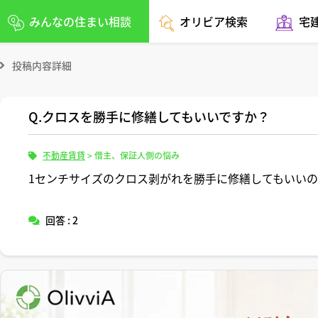
みんなの住まい相談
オリビア検索
宅
投稿内容詳細
Q.クロスを勝手に修繕してもいいですか？
不動産賃貸
>
借主、保証人側の悩み
1センチサイズのクロス剥がれを勝手に修繕してもいい
回答 : 2