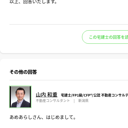
以上、回答いたします。
この宅建士の回答を
その他の回答
山内 和重
宅建士/FP1級/CFP®️/公認 不動産コンサ
不動産コンサルタント
|
新潟県
あめあらしさん、はじめまして。