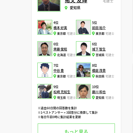
猪又 友輝
宅建士
愛知県
4位
5位
橋本 好美
前田 裕介
東京都
宅建士
東京都
宅建士
6位
6位
齊藤 俊昭
城下 智生
北海道
宅建士
宮城県
宅建士
7位
8位
中谷 豊
櫻庭 茂貴
東京都
宅建士
秋田県
宅建士
9位
10位
松崎 充知生
藤川 和也
埼玉県
宅建士
愛知県
宅建士
※過去60日間の回答数を集計
※1ベストアンサー = 3回答分に換算して集計
※毎日午前0時に集計結果を更新
もっと見る