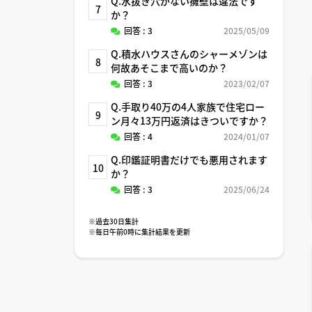
Q.水抜き穴がない擁壁は違法です
7
か？
回答 : 3
2025/05/09
Q.積水ハウスさんのシャーメゾンは
8
何故あそこまで高いのか？
回答 : 3
2023/02/07
Q.手取り40万の4人家族で住宅ロー
9
ン月々13万円返済はきついですか？
回答 : 4
2024/01/07
Q.印鑑証明書だけでも悪用されます
10
か？
回答 : 3
2025/06/24
※過去30日集計
※毎日午前0時に集計結果を更新