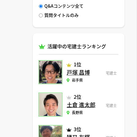
Q&Aコンテンツ全て
質問タイトルのみ
活躍中の宅建士ランキング
1位
戸塚 昌博
宅建士
岩手県
2位
土倉 進太郎
宅建士
長野県
3位