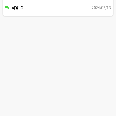
また、なぜ元本確定後も根抵当権の極度額変更が可能なの
回答 : 2
2024/03/13
かについての理由も教えていただけますと有難いです（元
本が確定しているのに極度額を変更するメリットがどのよ
うな場合にあるのかよく分からないので）。
よろしくお願いします。