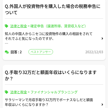
と私と子供2人）の新幹線代とレンタカー代と飲食費とリ
Q.外国人が投資物件を購入した場合の税務申告に
ゾートホテルの宿泊費は経費処理認められますか？?
ついて
私は認められると思っていたのですが、知り合いが「無理
でしょ」と言うので、こちらでプロの方から教えていただ
きたく投稿しました。
法律と税金
>
確定申告（譲渡所得、賃貸収入など）
知人の中国人からニセコに投資物件の購入の相談をされて
それでふと気になったのですが、
よろしくお願いしますmm
海外在住の外国人が日本の投資物件を購入した場合に、日
回答 : 2
2022/12/03
ベストアンサー
本での確定申告が必要になるケースというのはあるのでし
ょうか。
Q.手取り32万だと額面年収はいくらになります
か？
法律と税金
>
ファイナンシャルプランニング
サラリーマンで月収手取り32万円でボーナスなしだと額面
年収はいくらになりますか？