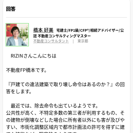
回答
橋本 好美
宅建士/FP1級/CFP®️/相続アドバイザー/公
認 不動産コンサルティングマスター
不動産コンサルタント
|
東京都
RIZINさんこんにちは
不動産FP橋本です。
『戸建ての違法建築で取り壊し命令はあるのか？』の回
答をします。
最近では、除去命令も出ているようです。
公共性が高く、不特定多数の第三者が利用するもの、そ
の建物が倒壊などした場合に所有者以外にも害が及びや
すい、市街化調整区域内で都市計画法の許可を得ずに建