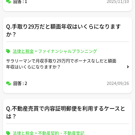
回答 : 1
2025/11/10
それとも法の網の目を潜る形でこれからも残っていくと思
いますか？
Q.手取り29万だと額面年収はいくらになります
コメント頂けますと幸いです。
か？
法律と税金
>
ファイナンシャルプランニング
サラリーマンで月収手取り29万円でボーナスなしだと額面
年収はいくらになりますか？
回答 : 2
2024/09/26
Q.不動産売買で内容証明郵便を利用するケースと
は？
法律と税金
>
不動産契約・不動産登記