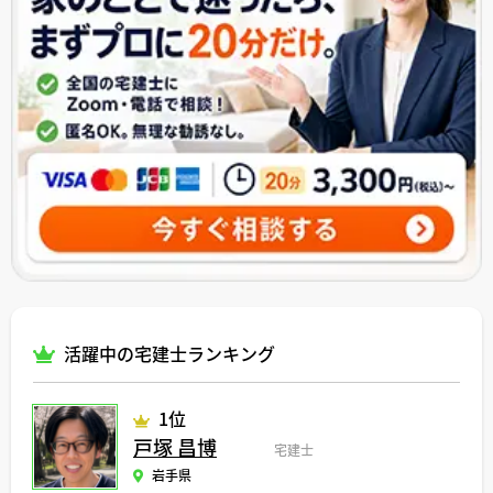
活躍中の宅建士ランキング
1位
戸塚 昌博
宅建士
岩手県