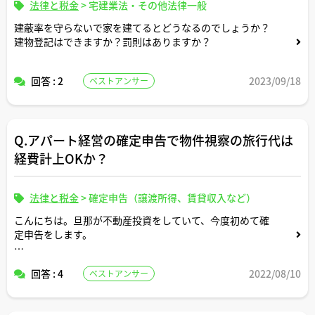
法律と税金
>
宅建業法・その他法律一般
建蔽率を守らないで家を建てるとどうなるのでしょうか？
建物登記はできますか？罰則はありますか？
回答 : 2
2023/09/18
ベストアンサー
Q.アパート経営の確定申告で物件視察の旅行代は
経費計上OKか？
法律と税金
>
確定申告（譲渡所得、賃貸収入など）
こんにちは。旦那が不動産投資をしていて、今度初めて確
定申告をします。
経費処理について教えてください。
回答 : 4
2022/08/10
ベストアンサー
先日、地方に保有しているアパート物件の管理状況の視察
がてら家族旅行をしました。その際の、家族全員分（旦那