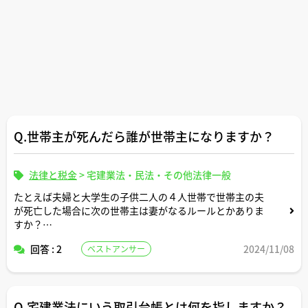
Q.世帯主が死んだら誰が世帯主になりますか？
法律と税金
>
宅建業法・民法・その他法律一般
たとえば夫婦と大学生の子供二人の４人世帯で世帯主の夫
が死亡した場合に次の世帯主は妻がなるルールとかありま
すか？
回答 : 2
2024/11/08
ベストアンサー
世帯主死亡の場合の世帯主変更手続きについて知りたいで
す。
Q.宅建業法にいう取引台帳とは何を指しますか？