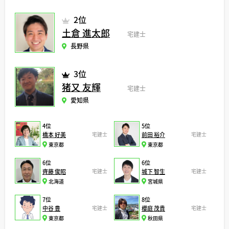
2位
土倉 進太郎
宅建士
長野県
3位
猪又 友輝
宅建士
愛知県
4位
5位
橋本 好美
宅建士
前田 裕介
宅建士
東京都
東京都
6位
6位
齊藤 俊昭
宅建士
城下 智生
宅建士
北海道
宮城県
7位
8位
中谷 豊
宅建士
櫻庭 茂貴
宅建士
東京都
秋田県