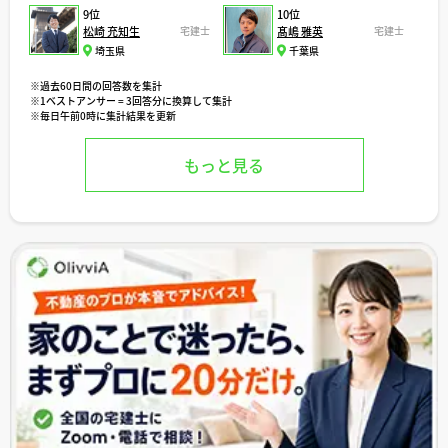
9位
10位
松崎 充知生
宅建士
髙嶋 雅英
宅建士
埼玉県
千葉県
※過去60日間の回答数を集計
※1ベストアンサー = 3回答分に換算して集計
※毎日午前0時に集計結果を更新
もっと見る