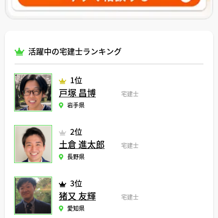
活躍中の宅建士ランキング
1位
戸塚 昌博
宅建士
岩手県
2位
土倉 進太郎
宅建士
長野県
3位
猪又 友輝
宅建士
愛知県