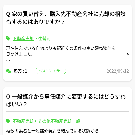
Q.家の買い替え、購入先不動産会社に売却の相談
もするのはありですか？
不動産売却
>
住替え
現在住んでいる自宅よりも駅近くの条件の良い建売物件を
見つけました。
買い替えを検討する場合、建売物件の売主である不動産屋
回答 : 1
2022/09/12
ベストアンサー
に売却を依頼しても良いのでしょうか？
それとも、すぐに買い手を見つけるためには、複数の不動
産屋に依頼したほうが良いのでしょうか？
Q.一般媒介から専任媒介に変更するにはどうすれ
ばいい？
アドバイスよろしくお願いします。
不動産売却
>
その他不動産売却一般
複数の業者と一般媒介契約を結んでいる状態から