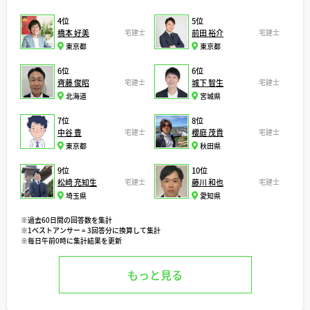
4位
5位
橋本 好美
宅建士
前田 裕介
宅建士
東京都
東京都
6位
6位
齊藤 俊昭
宅建士
城下 智生
宅建士
北海道
宮城県
7位
8位
中谷 豊
宅建士
櫻庭 茂貴
宅建士
東京都
秋田県
9位
10位
松崎 充知生
宅建士
藤川 和也
宅建士
埼玉県
愛知県
※過去60日間の回答数を集計
※1ベストアンサー = 3回答分に換算して集計
※毎日午前0時に集計結果を更新
もっと見る