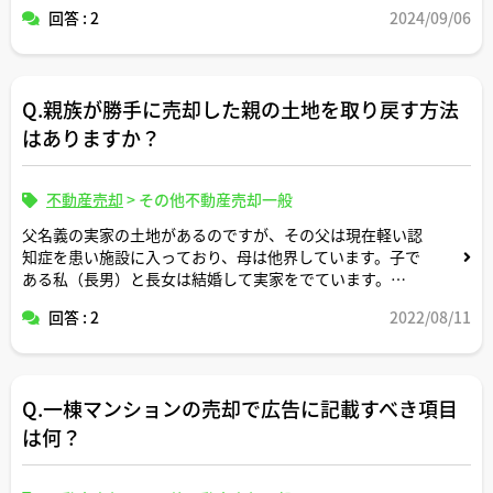
感じでアドバイスいただけますと幸いです。
回答 : 2
2024/09/06
Q.親族が勝手に売却した親の土地を取り戻す方法
はありますか？
不動産売却
>
その他不動産売却一般
父名義の実家の土地があるのですが、その父は現在軽い認
知症を患い施設に入っており、母は他界しています。子で
ある私（長男）と長女は結婚して実家をでています。
回答 : 2
2022/08/11
先日、長女にそそのかされて父がハンコをつき、その書類
をもって長女が勝手に実家の土地を売却してしまいまし
た。
Q.一棟マンションの売却で広告に記載すべき項目
長女が勝手に売却してしまったことが許せません。この土
地を取り返すことは可能でしょうか？
は何？