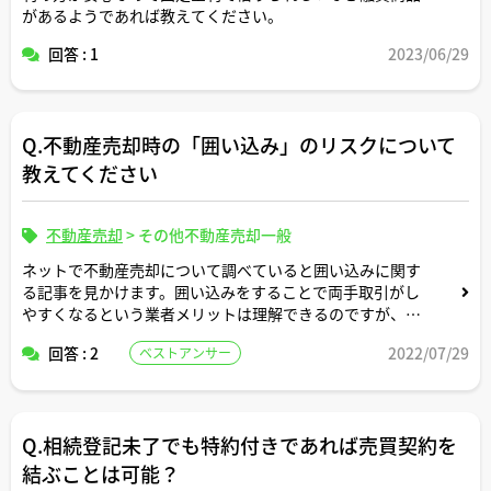
があるようであれば教えてください。
回答 : 1
2023/06/29
Q.不動産売却時の「囲い込み」のリスクについて
教えてください
不動産売却
>
その他不動産売却一般
ネットで不動産売却について調べていると囲い込みに関す
る記事を見かけます。囲い込みをすることで両手取引がし
やすくなるという業者メリットは理解できるのですが、逆
に、売主側からすればどのようなデメリットやリスクがあ
回答 : 2
2022/07/29
ベストアンサー
るでしょうか？
また、売主が仲介業者の囲い込みに気づくにはどうすれば
いいかについても教えてください。
Q.相続登記未了でも特約付きであれば売買契約を
よろしくお願いいたします。
結ぶことは可能？