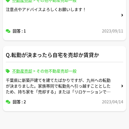
注意点やアドバイスよろしくお願いします！
回答 : 1
2023/09/11
Q.転勤が決まったら自宅を売却か賃貸か
不動産売却
>
その他不動産売却一般
千葉県に新築戸建てを建てたばかりですが、九州への転勤
が決まりました。家族帯同で転勤先へ引っ越すこととした
ため、持ち家を「売却する」または「リロケーションで貸
し出す」の２択で悩んでいます。宅建士の視点から、それ
回答 : 2
2023/04/14
ぞれのメリット・デメリットを教えてください。なお、転
勤先では、借り上げ社宅に入居予定であり、転勤から戻る
時期は未定です。