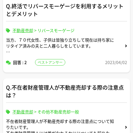
Q.終活でリバースモーゲージを利用するメリット
とデメリット
不動産売却
>
リバースモーゲージ
当方、７０代女性、子供は皆独り立ちして現在は持ち家に
リタイア済みの夫と二人暮らしをしています。
最近、馴染みの金融機関の営業担当の人からリバースモー
回答 : 2
2023/04/02
ベストアンサー
ゲージについてのパンフレットを頂きました。
まだ仕組みをよく理解できてはいないのですが終活の不動
産整理としての利用が増えているとのことで関心がありま
Q.不在者財産管理人が不動産売却する際の注意点
す。
は？
終活のための不動産整理の一環でリバースモーゲージを利
用するメリットとデメリットについて具体的に教えていた
だけますでしょうか。
不動産売却
>
その他不動産売却一般
不在者財産管理人が不動産売却する際の注意点について知
りたいです。
不在者財産管理人には誰がなれるかにについても知りたい