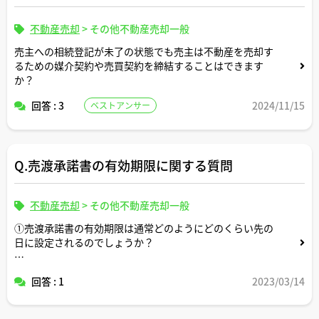
不動産売却
>
その他不動産売却一般
売主への相続登記が未了の状態でも売主は不動産を売却す
るための媒介契約や売買契約を締結することはできます
か？
回答 : 3
2024/11/15
ベストアンサー
Q.売渡承諾書の有効期限に関する質問
不動産売却
>
その他不動産売却一般
①売渡承諾書の有効期限は通常どのようにどのくらい先の
日に設定されるのでしょうか？
②売渡承諾書の有効期限内に故意に売買契約を締結しなか
回答 : 1
2023/03/14
った場合、
購入希望者に対して何らかの責めを負うことはあるので
しょうか？