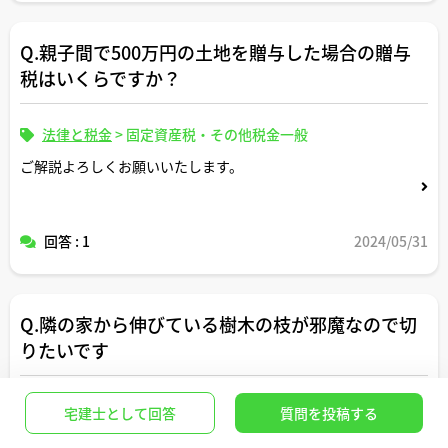
Q.親子間で500万円の土地を贈与した場合の贈与
税はいくらですか？
法律と税金
>
固定資産税・その他税金一般
ご解説よろしくお願いいたします。
回答 : 1
2024/05/31
Q.隣の家から伸びている樹木の枝が邪魔なので切
りたいです
法律と税金
>
近隣トラブル・境界確定・立ち退き
宅建士として回答
質問を投稿する
隣の家の樹木が伸びて枝が自宅建物にあたっているので、