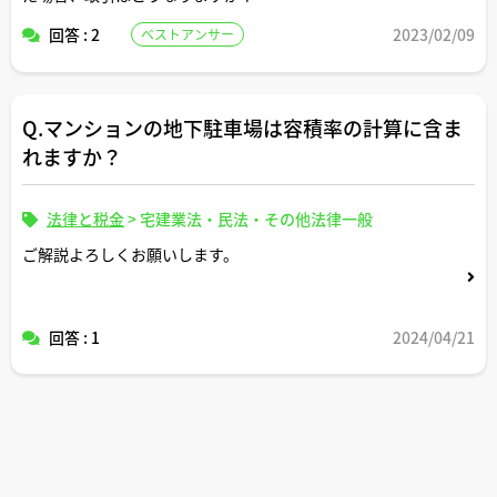
回答 : 2
2023/02/09
ベストアンサー
間に合わなかったことについて、仲介会社は何かしら法的
責任を負うのでしょうか？
実際の経験談などがあれば併せてお聞かせください。
Q.マンションの地下駐車場は容積率の計算に含ま
れますか？
法律と税金
>
宅建業法・民法・その他法律一般
ご解説よろしくお願いします。
回答 : 1
2024/04/21