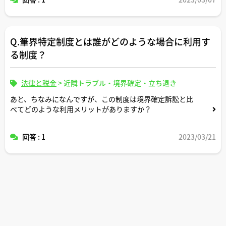
たとえば、不動産デベロッパーが自社の開発した建築物に
ついて意匠権を取得できたとして、どのような取得メリッ
トがあるのでしょうか？？
Q.筆界特定制度とは誰がどのような場合に利用す
よろしくお願いいたします。
る制度？
法律と税金
>
近隣トラブル・境界確定・立ち退き
あと、ちなみになんですが、この制度は境界確定訴訟と比
べてどのような利用メリットがありますか？
回答 : 1
2023/03/21