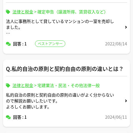
法律と税金
>
確定申告（譲渡所得、賃貸収入など）
法人に事務所として貸しているマンションの一室を売却し
ました。
売買代金6,000万円に対して預り敷金が160万円はあった
回答 : 1
2022/08/14
ベストアンサー
のですが、敷金分を売買代金と相殺したり売買代金とは別
に決済するといったことはしませんでした。
敷金の返還は買主が負うことになっています。
Q.私的自治の原則と契約自由の原則の違いとは？
この場合、返還する必要のなくなった私が預かっている敷
金はどのような税務処理となるのでしょうか。
法律と税金
>
宅建業法・民法・その他法律一般
私的自治の原則と契約自由の原則の違いがよく分からない
ので解説お願いしたいです。
よろしくお願いします。
回答 : 1
2024/06/11