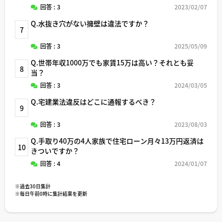
回答 : 3
2023/02/07
Q.水抜き穴がない擁壁は違法ですか？
7
回答 : 3
2025/05/09
Q.世帯年収1000万でも家賃15万は高い？それとも妥
8
当？
回答 : 3
2024/03/05
Q.宅建業法違反はどこに通報するべき？
9
回答 : 3
2023/08/03
Q.手取り40万の4人家族で住宅ローン月々13万円返済は
10
きついですか？
回答 : 4
2024/01/07
※過去30日集計
※毎日午前0時に集計結果を更新