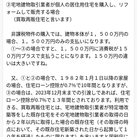
③宅地建物取引業者が個人の居住用住宅を購入し、リフ
ォームして販売する場合
（買取再販住宅と言います）
非課税物件の購入では、建物本体が１，５００万円の
場合、１，５００万円のみの支払いになります。
①～③の場合ですと、１，５００万円に消費税が１５
０万円プラスで支払うことになります。１５０万円の違
いは大きいですね。
又、①と②の場合で、１９８２年１月１日以降の家屋
の場合、住宅ローン控除が0.7％で10年間となりますが、
③の場合は、2023年12月末までの引渡しであれば、住宅
ローン控除が0.7%で１３年間とされております。利用で
きる、買取再販住宅とは、宅地建物取引業者が特定増改
築等をした既存住宅をその宅地建物取引業者の取得の日
から２年以内に取得した場合の既存住宅（その取得の時
点において、その既存住宅新築された日から起算して１
０年を経過したものに限ります）を言いますと国税庁に