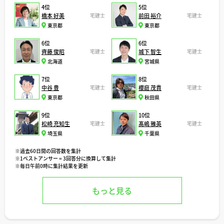
4位
5位
橋本 好美
宅建士
前田 裕介
宅建士
東京都
東京都
6位
6位
齊藤 俊昭
宅建士
城下 智生
宅建士
北海道
宮城県
7位
8位
中谷 豊
宅建士
櫻庭 茂貴
宅建士
東京都
秋田県
9位
10位
松崎 充知生
宅建士
髙嶋 雅英
宅建士
埼玉県
千葉県
※過去60日間の回答数を集計
※1ベストアンサー = 3回答分に換算して集計
※毎日午前0時に集計結果を更新
もっと見る