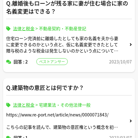
Q.離婚後もローンが残る家に妻が住む場合に家の
名義変更はできる？
ちなみに、提供方法は、プラットフォーム内のチャット画
面のPDF添付機能を利用した提供を想定しています。
法律と税金
>
不動産契約・不動産登記
住宅ローン完済前に離婚したとしても家の名義を夫から妻
に変更できるのかという点と、仮に名義変更できたとして
贈与税のような税金は発生しないのかという点について、
アドバイス賜りたいです。
回答 : 2
2023/10/07
ベストアンサー
よろしくお願いします。
Q.建築物の意匠とは何ですか？
法律と税金
>
宅建業法・その他法律一般
https://www.re-port.net/article/news/0000071843/
こちらの記事を読んで、建築物の意匠権という概念を初め
て知りましたが、いまいちよく分かりません。
回答 : 1
2023/03/07