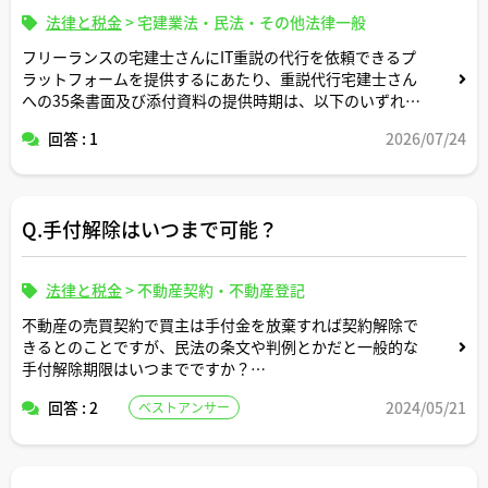
法律と税金
>
宅建業法・民法・その他法律一般
フリーランスの宅建士さんにIT重説の代行を依頼できるプ
ラットフォームを提供するにあたり、重説代行宅建士さん
への35条書面及び添付資料の提供時期は、以下のいずれの
タイミングが望ましいですか？アドバイスよろしくお願い
回答 : 1
2026/07/24
いたします。
①宅建士さんが応募後契約締結前
Q.手付解除はいつまで可能？
②宅建士さんとの業務委託契約成立後
③宅建士さんとの業務委託契約が成立し依頼者が仮払い決
済後
法律と税金
>
不動産契約・不動産登記
不動産の売買契約で買主は手付金を放棄すれば契約解除で
①の契約締結前提供だと重説の個人情報の秘匿性の観点か
きるとのことですが、民法の条文や判例とかだと一般的な
ら契約締結前の宅建士さんへの共有は望ましくない気がし
手付解除期限はいつまでですか？
ていますがいかがでしょうか？
回答 : 2
2024/05/21
ベストアンサー
ご解説よろしくお願いします。
それとも、代行宅建士さん側からしたら、②③の運用だと
重説の中身も先に確認できないようであれば契約したくて
もリスクがあって契約しずらいでしょうか？