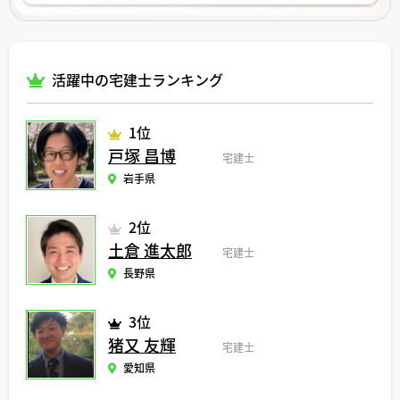
活躍中の宅建士ランキング
1位
戸塚 昌博
宅建士
岩手県
2位
土倉 進太郎
宅建士
長野県
3位
猪又 友輝
宅建士
愛知県