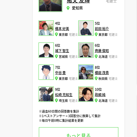
猪又 友輝
宅建士
愛知県
4位
5位
橋本 好美
前田 裕介
東京都
宅建士
東京都
宅建士
6位
6位
城下 智生
齊藤 俊昭
宮城県
宅建士
北海道
宅建士
7位
8位
中谷 豊
櫻庭 茂貴
東京都
宅建士
秋田県
宅建士
9位
10位
松崎 充知生
政綱 純
埼玉県
宅建士
北海道
宅建士
※過去60日間の回答数を集計
※1ベストアンサー = 3回答分に換算して集計
※毎日午前0時に集計結果を更新
もっと見る