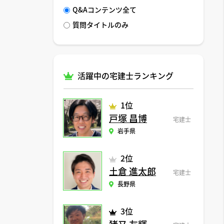
Q&Aコンテンツ全て
質問タイトルのみ
活躍中の宅建士ランキング
1位
戸塚 昌博
宅建士
岩手県
2位
土倉 進太郎
宅建士
長野県
3位