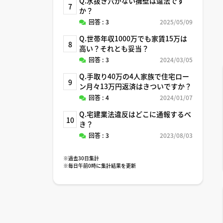
Q.水抜き穴がない擁壁は違法です
7
か？
回答 : 3
2025/05/09
Q.世帯年収1000万でも家賃15万は
8
高い？それとも妥当？
回答 : 3
2024/03/05
Q.手取り40万の4人家族で住宅ロー
9
ン月々13万円返済はきついですか？
回答 : 4
2024/01/07
Q.宅建業法違反はどこに通報するべ
10
き？
回答 : 3
2023/08/03
※過去30日集計
※毎日午前0時に集計結果を更新