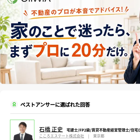
ベストアンサーに選ばれた回答
石橋 正史
宅建士/FP2級/賃貸不動産経営管理士/住
こころエステート株式会社
|
東京都