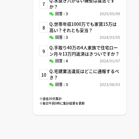
Q.水抜き穴がない擁壁は違法です
7
か？
回答 : 3
2025/05/09
Q.世帯年収1000万でも家賃15万は
8
高い？それとも妥当？
回答 : 3
2024/03/05
Q.手取り40万の4人家族で住宅ロー
9
ン月々13万円返済はきついですか？
回答 : 4
2024/01/07
Q.宅建業法違反はどこに通報するべ
10
き？
回答 : 3
2023/08/03
※過去30日集計
※毎日午前0時に集計結果を更新