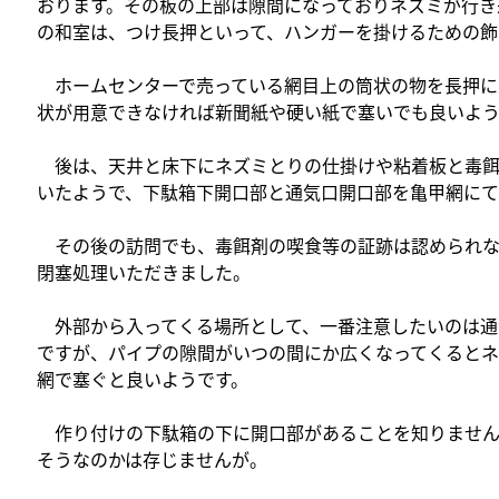
おります。その板の上部は隙間になっておりネズミが行き
の和室は、つけ長押といって、ハンガーを掛けるための飾
ホームセンターで売っている網目上の筒状の物を長押に
状が用意できなければ新聞紙や硬い紙で塞いでも良いよう
後は、天井と床下にネズミとりの仕掛けや粘着板と毒餌
いたようで、下駄箱下開口部と通気口開口部を亀甲網に
その後の訪問でも、毒餌剤の喫食等の証跡は認められな
閉塞処理いただきました。
外部から入ってくる場所として、一番注意したいのは通
ですが、パイプの隙間がいつの間にか広くなってくるとネ
網で塞ぐと良いようです。
作り付けの下駄箱の下に開口部があることを知りません
そうなのかは存じませんが。