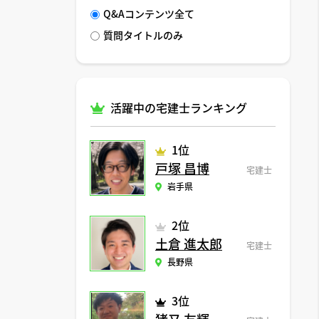
Q&Aコンテンツ全て
質問タイトルのみ
活躍中の宅建士ランキング
1位
戸塚 昌博
宅建士
岩手県
2位
土倉 進太郎
宅建士
長野県
3位