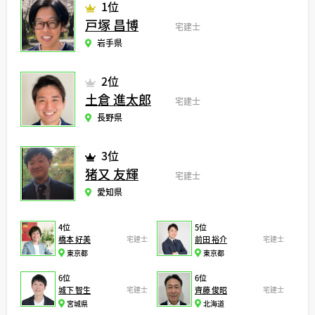
1位
戸塚 昌博
宅建士
岩手県
2位
土倉 進太郎
宅建士
長野県
3位
猪又 友輝
宅建士
愛知県
4位
5位
橋本 好美
宅建士
前田 裕介
宅建士
東京都
東京都
6位
6位
城下 智生
宅建士
齊藤 俊昭
宅建士
宮城県
北海道