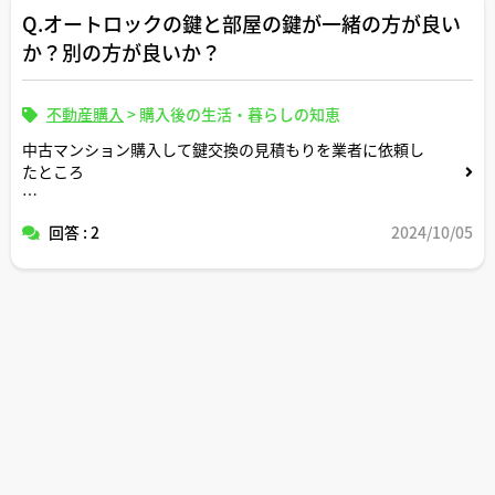
Q.オートロックの鍵と部屋の鍵が一緒の方が良い
か？別の方が良いか？
不動産購入
>
購入後の生活・暮らしの知恵
中古マンション購入して鍵交換の見積もりを業者に依頼し
たところ
「オートロック連動キーにしますか？別々にするとどちら
回答 : 2
2024/10/05
かの鍵を紛失したら部屋に入れないので鍵管理の手間を考
えると連動の方が安心ですよ！」との旨お話し頂きまし
た。
参考までに宅建士の皆さまのご意見も伺いたいです。よろ
しくお願いします。