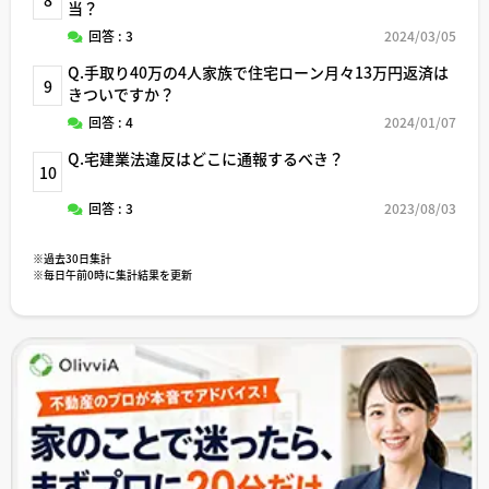
当？
回答 : 3
2024/03/05
Q.手取り40万の4人家族で住宅ローン月々13万円返済は
9
きついですか？
回答 : 4
2024/01/07
Q.宅建業法違反はどこに通報するべき？
10
回答 : 3
2023/08/03
※過去30日集計
※毎日午前0時に集計結果を更新