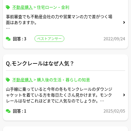
不動産購入
>
住宅ローン・金利
事前審査でも不動産会社の力や営業マンの力で差がつく場
面はありますか。
ネット銀行の事前審査と比較して、不動産会社経由での事
回答 : 3
2022/09/24
ベストアンサー
前審査のメリット（またはデメリット）について教えてく
ださい。
Q.モンクレールはなぜ人気？
不動産購入
>
購入後の生活・暮らしの知恵
山手線に乗っていると今年の冬もモンクレールのダウンジ
ャケットを着ている方を毎日たくさん見かけます。モンク
レールはなぜこれほどまでに人気なのでしょうか。
回答 : 1
2025/02/05
住まいとはあまり関係ない質問ですが可能であれば宅建士
さん視点でコメント頂けますと幸いです。