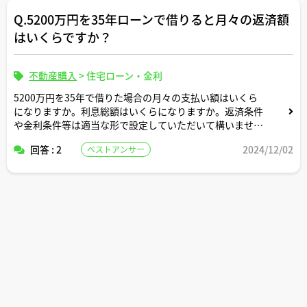
Q.5200万円を35年ローンで借りると月々の返済額
はいくらですか？
不動産購入
>
住宅ローン・金利
5200万円を35年で借りた場合の月々の支払い額はいくら
になりますか。利息総額はいくらになりますか。返済条件
や金利条件等は適当な形で設定していただいて構いませ
ん。できれば固定変動それぞれについて返済シミュレーシ
回答 : 2
2024/12/02
ベストアンサー
ョンを記載いただけると助かります。よろしくお願いしま
す。