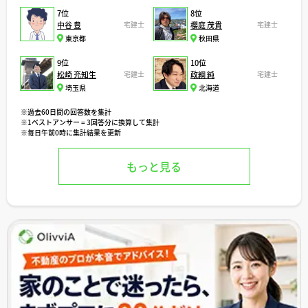
7位
8位
中谷 豊
宅建士
櫻庭 茂貴
宅建士
東京都
秋田県
9位
10位
松崎 充知生
宅建士
政綱 純
宅建士
埼玉県
北海道
※過去60日間の回答数を集計
※1ベストアンサー = 3回答分に換算して集計
※毎日午前0時に集計結果を更新
もっと見る