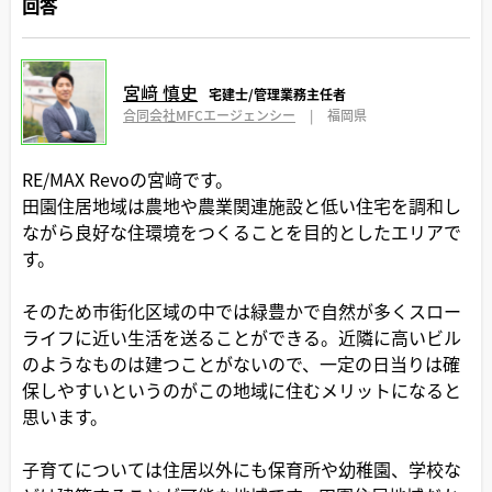
回答
宮﨑 慎史
宅建士/管理業務主任者
合同会社MFCエージェンシー
|
福岡県
RE/MAX Revoの宮﨑です。
田園住居地域は農地や農業関連施設と低い住宅を調和し
ながら良好な住環境をつくることを目的としたエリアで
す。
そのため市街化区域の中では緑豊かで自然が多くスロー
ライフに近い生活を送ることができる。近隣に高いビル
のようなものは建つことがないので、一定の日当りは確
保しやすいというのがこの地域に住むメリットになると
思います。
子育てについては住居以外にも保育所や幼稚園、学校な