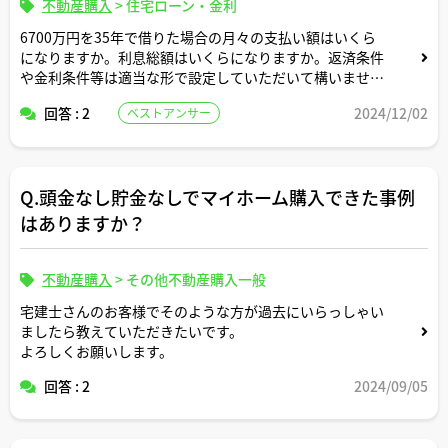
不動産購入
>
住宅ローン・金利
6700万円を35年で借りた場合の月々の支払い額はいくら
になりますか。利息総額はいくらになりますか。返済条件
や金利条件等は適当な形で設定していただいて構いませ
ん。できれば固定変動それぞれについて返済シミュレーシ
回答 : 2
2024/12/02
ベストアンサー
ョンを記載いただけると助かります。よろしくお願いしま
す。
Q.頭金なし貯金なしでマイホーム購入できた事例
はありますか？
不動産購入
>
その他不動産購入一般
宅建士さんのお客様でそのような方が過去にいらっしゃい
ましたら教えていただきたいです。
よろしくお願いします。
回答 : 2
2024/09/05