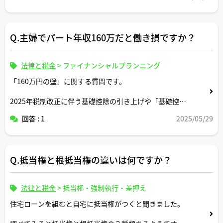
・建物の固定資産税評価額3,000万円
・土地面積150平米
・建物面積100平米
Q.主婦でパート年収160万だと働き損ですか？
法律と税金
>
ファイナンシャルプランニング
「160万円の壁」に関する質問です。
2025年税制改正に伴う基礎控除の引き上げや「基礎控除
の特例」の創設とかよくわかりません。
回答 : 1
2025/05/29
社会保険料や扶養控除との兼ね合いで働き損になるケース
があれば教えてください。
Q.抵当権と根抵当権の違いは何ですか？
法律と税金
>
抵当権・強制執行・差押え
住宅ローンを組むと自宅に抵当権がつくと聞きました。