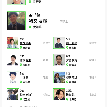
長野県
3位
猪又 友輝
宅建士
愛知県
4位
5位
橋本 好美
宅建士
前田 裕介
宅建士
東京都
東京都
6位
6位
城下 智生
宅建士
齊藤 俊昭
宅建士
宮城県
北海道
7位
8位
中谷 豊
宅建士
櫻庭 茂貴
宅建士
東京都
秋田県
9位
10位
松崎 充知生
宅建士
政綱 純
宅建士
埼玉県
北海道