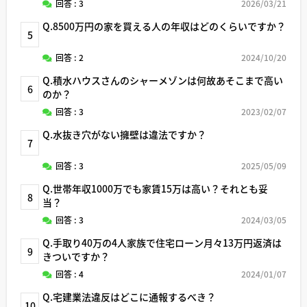
回答 : 3
2026/03/21
Q.8500万円の家を買える人の年収はどのくらいですか？
5
回答 : 2
2024/10/20
Q.積水ハウスさんのシャーメゾンは何故あそこまで高い
6
のか？
回答 : 3
2023/02/07
Q.水抜き穴がない擁壁は違法ですか？
7
回答 : 3
2025/05/09
Q.世帯年収1000万でも家賃15万は高い？それとも妥
8
当？
回答 : 3
2024/03/05
Q.手取り40万の4人家族で住宅ローン月々13万円返済は
9
きついですか？
回答 : 4
2024/01/07
Q.宅建業法違反はどこに通報するべき？
10