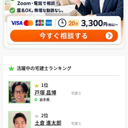
活躍中の宅建士ランキング
1位
戸塚 昌博
宅建士
岩手県
2位
土倉 進太郎
宅建士