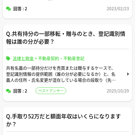
回答 : 2
2023/02/23
Q.共有持分の一部移転・贈与のとき、登記識別情
報は誰の分が必要？
法律と税金
>
不動産契約・不動産登記
共有名義の一部持分だけを売買または贈与するケースで、
登記識別情報の提供範囲（誰の分が必要になるか）と、名
義人の住所・氏名変更が混在している場合の段取り（先に
変更登記か、まとめて申請か）について教えてください。
回答 : 2
2025/10/29
ベストアンサー
現場で詰まりやすい気をつけるべき点についてもご指摘い
ただけますと助かります。
Q.手取り52万だと額面年収はいくらになります
か？