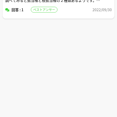
調べてみると抵当権と根抵当権の２種類あるようです。
回答 : 1
2022/09/30
ベストアンサー
それぞれの違いは何ですか？
住宅ローンの場合はどちらの抵当権になるのでしょうか？