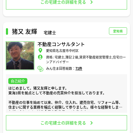
人生へとステップアップして頂くための大切な節目でもあります。
この宅建士の詳細を見る
当社三協ハウジングは、横須賀市や横浜市金沢区を中心とした周辺エリ
アの不動産をお探しのお客様、売りたい、貸したいお客様の幅広いニー
私は、今まで、様々なお客様のこのような大切な節目のお手伝いをする
ズにお応えできるよう、日々エリアの情報収集を行い最新の情報に更新
機会を頂き、この仕事にとても喜びを感じています。
しております。
横須賀市周辺物件の賃貸管理のほか、新築・中古リノベーション住宅の
日々の業務では、お客様の「安心」と「理想」を第一に、ご要望を丁寧
販売、収納スペースのレンタル事業、アパート経営・相続相談等、不動
にお聞かせ頂いた上でお客様にどのようなご提案をすればより幸せにな
猪又 友輝
産に関することならお気軽にご相談ください。
愛知県
宅建士
って頂けるかということを常に心がけております。
不動産に強い各種専門家とも連携しスタッフ一丸となり、お客様のご要
不動産コンサルタント
住宅ローンやリフォーム、地域の最新情報など、気になる事がございま
望の実現を誠心誠意お手伝いさせていただきます。 三協ハウジングは横
したら、どのような些細なことでもお気軽にご相談ください。
須賀市にお店を構えて38年、これからも地元に密着してお客様に信頼さ
愛知県名古屋市中村区
れるよう、喜んでいただけるように努力してまいります。 ご売却・賃貸
資格 :
宅建士,簿記２級,賃貸不動産経営管理士,住宅ロー
どうぞよろしくお願い致します。
についての査定・相談も無料ですので、お気軽にお問い合わせくださ
ンアドバイザー
い。
みん住ま回答総数：
71件
どうぞよろしくお願い致します。
自己紹介
はじめまして。猪又友輝と申します。
東海3県を拠点として不動産の売買仲介を担当しております。
不動産の仕事を始めて以来、仲介、仕入れ、建売住宅、リフォーム等、
住まいに関する業務を幅広く経験して参りました。様々な経験をしまし
たが、主にメインは仲介業を取り扱っております。
不動産購入・売却は物件とのご縁もありますがお会いするお客様もご縁
この宅建士の詳細を見る
だと思っております。