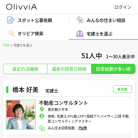
スポット公募依頼
みんなの住まい相談
オリビア検索
宅建士を選ぶ
TOP
宅建士を選ぶ
51人中
1～30
人表示中
直近の活躍順
最新の回答日時順
回答総数が多い順
橋本 好美
東京都
宅建士
不動産コンサルタント
東京都小平市
資格 :
宅建士,FP1級,CFP®️,相続アドバイザー,公認 不動
産コンサルティングマスター
みん住ま回答総数：
751件