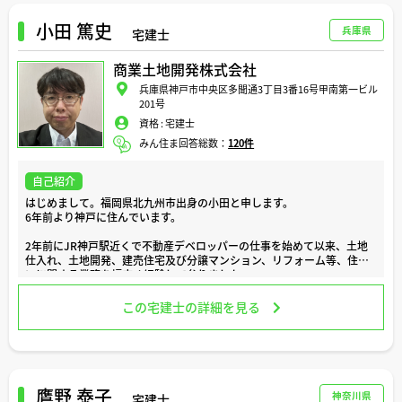
きっかけは、お世話になっている社長さんの「あれこれ考えるよりも、
やってみることが大事」という一言でした。やるからには手を抜かな
小田 篤史
兵庫県
宅建士
い・妥協しないという信念のもと、皆さんの将来戦略を一緒に考えサポ
ートさせていただいております。
商業土地開発株式会社
どうぞよろしくお願いいたします。
兵庫県神戸市中央区多聞通3丁目3番16号甲南第一ビル
201号
資格 :
宅建士
みん住ま回答総数：
120件
自己紹介
はじめまして。福岡県北九州市出身の小田と申します。
6年前より神戸に住んでいます。
2年前にJR神戸駅近くで不動産デベロッパーの仕事を始めて以来、土地
仕入れ、土地開発、建売住宅及び分譲マンション、リフォーム等、住ま
いに関する業務を幅広く経験して参りました。
また、個人でも不動産賃貸業（DIYで築古住宅）を行っております。
この宅建士の詳細を見る
家を売る、買う、借りる、引っ越す、等の住まいに関するイベントは、
お客様にとって心に残る思い出となる出来事であり、また、より豊かな
人生へとステップアップして頂くための大切な節目でもあります。
私は、今まで、様々なお客様のこのような大切な節目のお手伝いをする
機会を頂き、この仕事にとても喜びを感じています。
鷹野 泰子
神奈川県
宅建士