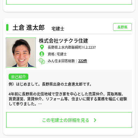
についてご相談に応じ、解決に向けて努めてまいりました。
また、私ども弊社は地元において20年近く活動し、
造成（土地を新たに新しく施工すること）
外構（塀・門・お庭・植栽・アプローチ・車庫など）
幅広い分野でお客様のお悩みに対応してまいりました。
土倉 進太郎
長野県
宅建士
さらに、日本在住の海外の方に対しても「住宅購入」のお手伝いをさせ
株式会社ツチクラ住建
ていただいております。
長野県上水内郡飯綱町川上2237
お気軽にご相談いただければ幸いです。
資格 :
宅建士
心よりお待ち申し上げております。
みん住ま回答総数：
222件
よろしくお願いします。
以上です。
自己紹介
例）はじめまして。長野県出身の土倉進太郎です。
4年前に長野県の北信地域で空き家を中心とした売買仲介、買取再販、
賃貸運営、賃貸仲介、リフォーム等、住まいに関する業務を幅広く経験
して参りました。
空き家の利活用や、取引に関わるリスクはもちろん、長野県への移住に
関する知識に特化しています。
この宅建士の詳細を見る
長野県への移住をお考えの方や、山林や農地などを相続してお困りの方
がおりましたらお気軽にご相談ください。