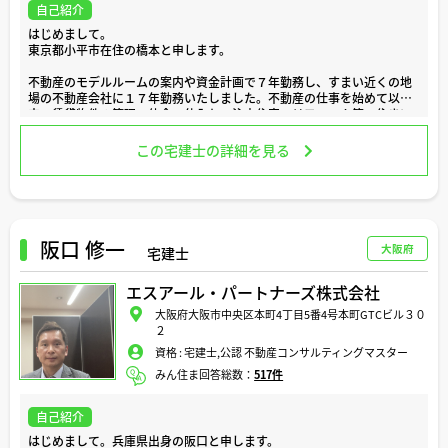
自己紹介
はじめまして。
東京都小平市在住の橋本と申します。
不動産のモデルルームの案内や資金計画で７年勤務し、すまい近くの地
場の不動産会社に１７年勤務いたしました。不動産の仕事を始めて以
来、賃貸物件の管理、仲介、仕入れ、注文住宅、リフォーム等、住まい
に関する業務を幅広く経験して参りました。
この宅建士の詳細を見る
住宅に関連し、CFP資格や相続アドバイザーについても学びました。
住宅ローンやリフォーム、地域の最新情報など、気になる事がございま
したら、どのような些細なことでもお気軽にご相談ください。
どうぞよろしくお願い致します。
阪口 修一
大阪府
宅建士
エスアール・パートナーズ株式会社
大阪府大阪市中央区本町4丁目5番4号本町GTCビル３０
２
資格 :
宅建士,公認 不動産コンサルティングマスター
みん住ま回答総数：
517件
自己紹介
はじめまして。兵庫県出身の阪口と申します。