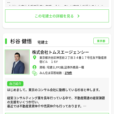
●おすすめの物件はどんな物件ですか？
●売る場合・買う場合の全体的なスケジュールについて（支払いのタイ
3年前に住宅仲介系不動産に転職、今年３月には宅建士登録を果たしま
ミングなど）
した。
●購入する場合の諸費用やランニングコストについて
この宅建士の詳細を見る
不動産ビジネスの世界ではまだ新米ですが、長年の経験から「不動産ビ
【紛争への備え】
ジネス」の本質を見抜く目には強い自負を抱いています。
●相続登記義務化への対応（安易に登記を付けてもよいのか）
●土地の境界に関すること
多くの方にとって、不動産を買う・売るといった取引は人生のそうそう
●公道ではなく私道に接している場合の注意点
出くわすことではありません。そして不動産はとても不透明な世界で
●「私設管」とはなんですか？
す。…相対取引・あいまいな価格形成・独特な業界ルールetc
杉谷 健悟
東京都
宅建士
【収益関係】
一方で、だからこそなのか、不動産は奥深く、そしてとても「面白い」
株式会社トムスエージェンシー
●収益不動産の利回りについて
業界です
●原状回復やガイドラインってなんですか？
東京都渋谷区神宮前２丁目３４番１７号住友不動産原
●収益不動産の収益が終わった後の活用方法について
わたしが大切にしたいポリシーは「わかりやすさ」です
宿ビル １６F
資格 :
宅建士,FP2級,証券外務員一種
このようなご質問に対応しました。
このポータルサイトを通じ、みなさまが不動産に感じる疑問を極力わか
りやすく解消したいと考えています。みなさまが、少しでも不動産への
みん住ま回答総数：
279件
同じようなご質問でも構いませんし、別のご質問でも喜んで回答いたし
理解を深め、さらには「面白さ」を感じていただければ光栄です。
ます。
自己紹介
必ずお役に立ちます。どうぞよろしくお願いします。
なにか不動産について気になる事がありましたら、お気軽にご相談くだ
はじめまして。東京のコンサル会社に勤務している杉谷と申します。
さい。
経営コンサルティング業を長年行っている中で、不動産関連の経営課題
の支援をいくつか行い、
最近では不動産賃貸仲介や売買仲介も行っております。