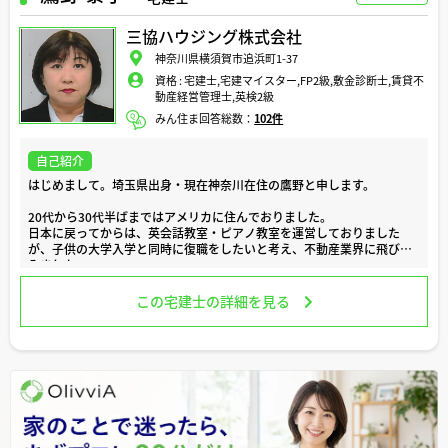
日々の業務では、お客様の「安心」と「理想」を第一に、ご要望を丁寧
三協ハウジング株式会社
にお聞かせ頂いた上でお客様にどのようなご提案をすればより幸せにな
って頂けるかということを常に心がけております。
神奈川県横須賀市追浜町1-37
資格 :
宅建士,宅建マイスター,FP2級,敷金診断士,賃貸不
住宅ローンやリフォーム、地域の最新情報など、気になる事がございま
動産経営管理士,英検2級
したら、どのような些細なことでもお気軽にご相談ください。
みん住ま回答総数：
102件
どうぞよろしくお願い致します。
自己紹介
はじめまして。埼玉県出身・現在神奈川在住の鷹野と申します。
20代から30代半ばまではアメリカに住んでおりました。
日本に戻ってからは、英会話教室・ピアノ教室を運営しておりました
が、子供の大学入学と同時に復職をしたいと考え、不動産業界に飛び込
みました。
4年前から横須賀の不動産業者に入社し、米軍賃貸住宅の賃貸業務をし
この宅建士の詳細を見る
ておりましたが、自分はもっとお客様の近くでお仕事をしたいと考える
ようになり、売買営業のお仕事をさせて頂ける現在の三協ハウジングへ
入社し、仲介、建売住宅、リフォーム等、住まいに関する業務を幅広く
経験して参りました。
難しい法律の言葉や、取引のことなどを専門用語で説明して済ませるだ
けではなく、
お客様が理解できるようにかみ砕いてご説明することを務めておりま
す。