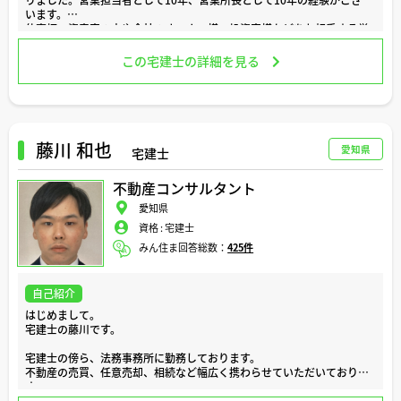
います。
仕事柄、資産家の方や会社のオーナー様、投資家様などをお相手する営
業ですので、自分自身の知識や見識を高めるために、FP1級、宅建、不
動産コンサルティングマスター、相続診断士などの資格を取得しまし
この宅建士の詳細を見る
た。
現在は、その資格を活かしながら、不動産のコンサルティング業務や投
資物件の新規立上げ、再生可能エネルギー投資などのアドバイザーをし
ております。
不動産の購入や売却は、その方の人生の中でも、何度もない大きなイベ
ントの一つです。ですので、様々な方の意見を考えを聞きながら慎重に
藤川 和也
愛知県
宅建士
進めていくことがとても大切だと思います。
私も、皆様の大きなイベントを進めていくうえで、失敗や後悔がないよ
不動産コンサルタント
うにお手伝いできればと思っております。
どうぞよろしくお願いいたします。
愛知県
資格 :
宅建士
みん住ま回答総数：
425件
自己紹介
はじめまして。
宅建士の藤川です。
宅建士の傍ら、法務事務所に勤務しております。
不動産の売買、任意売却、相続など幅広く携わらせていただいておりま
す。