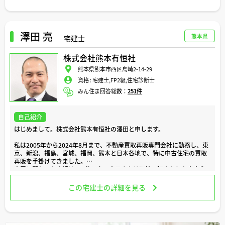
1年FP広報センター」スタッフ。J-FLEC認定アドバイザー。
【所属団体】
▶︎NPO法人日本FP協会資格認定会員（CFP）
▶︎公益社団法人日本証券アナリスト協会検定会員補（CCMA）
澤田 亮
熊本県
宅建士
▶︎一般社団法人相続・事業承継コンサルティング協会（ISCA）会員
▶︎学校法人専門学校東京ビジネス・アカデミー（TBA）非常勤講師
株式会社熊本有恒社
▶︎金融経済教育推進機構 J-FLEC認定アドバイザー／講師
熊本県熊本市西区島崎2-14-29
どうぞよろしくお願い申し上げます。
資格 :
宅建士,FP2級,住宅診断士
みん住ま回答総数：
251件
自己紹介
はじめまして。株式会社熊本有恒社の澤田と申します。
私は2005年から2024年8月まで、不動産買取再販専門会社に勤務し、東
京、新潟、福島、宮城、福岡、熊本と日本各地で、特に中古住宅の買取
再販を手掛けてきました。
売買に関わった実績は600件以上、内見または現地の調査をした中古住
宅の件数は6,000件以上に及びます。
住宅診断士（ホームインスペクター）の知識を活かし、買取前の住宅の
この宅建士の詳細を見る
状況を細かく調査し、再販リフォーム企画に反映させていくという業務
をしておりましたので、中古住宅（旧耐震物件も含む）に精通しており
ます。
また、物件の現地・役所調査から重要事項説明書・売買契約書の作成ま