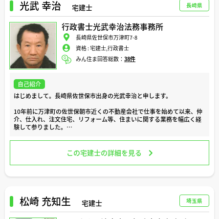
日々の業務では、お客様の「安心」と「理想」を第一に、ご要望を丁寧
光武 幸治
長崎県
宅建士
にお聞かせ頂いた上でお客様にどのようなご提案をすればより幸せにな
って頂けるかということを常に心がけております。
行政書士光武幸治法務事務所
地域の最新情報など、気になる事がございましたら、どのような些細な
長崎県佐世保市万津町7-8
ことでもお気軽にご相談ください。
資格 :
宅建士,行政書士
どうぞよろしくお願い致します。
みん住ま回答総数：
38件
自己紹介
はじめまして。長崎県佐世保市出身の光武幸治と申します。
10年前に万津町の佐世保朝市近くの不動産会社で仕事を始めて以来、仲
介、仕入れ、注文住宅、リフォーム等、住まいに関する業務を幅広く経
験して参りました。
家を売る、買う、借りる、引っ越す、等の住まいに関するイベントは、
お客様にとって心に残る思い出となる出来事であり、また、より豊かな
この宅建士の詳細を見る
人生へとステップアップして頂くための大切な節目でもあります。
私は、今まで、様々なお客様のこのような大切な節目のお手伝いをする
機会を頂き、この仕事にとても喜びを感じています。
日々の業務では、お客様の「安心」と「理想」を第一に、ご要望を丁寧
松崎 充知生
埼玉県
宅建士
にお聞かせ頂いた上でお客様にどのようなご提案をすればより幸せにな
って頂けるかということを常に心がけております。