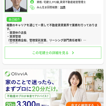
資格 :
宅建士,FP2級,賃貸不動産経営管理士
また、私自身も不動産の購入経験があり、小規模ながら賃貸運用にも取
みん住ま回答総数：
31件
り組んでおりますので、実体験を踏まえた回答ができるよう心がけてい
ます。
これまで培ってきた不動産取引の現場経験と法律専門職としての知識を
自己紹介
活かし、住まいに関するご相談に的確かつ丁寧に対応させていただきま
す。
複数のキャリアを通じて一貫して不動産賃貸業界で業務を行っておりま
す。
住まいに関するご不安な点や気になることがございましたら、どのよう
・賃貸仲介店長
な些細なことでも構いません。お気軽にご相談いただけましたら幸いで
・賃貸管理
す。
（管理業務全般、管理受託営業、リーシング部門責任者等）
・不動産ファンド対応の管理ソフト
お問い合わせはこちらから↓↓
・100店舗の仲介グループ本部にてのウェブ集客
https://matsusaki-office.com/
等の業務を行ってまいりました。
この宅建士の詳細を見る
どうぞよろしくお願い申し上げます。
現在は大手ハウスメーカー参加の賃貸管理会社にて
サブリースをメインとした賃貸管理業務を行っております。
管理戸数は全国で約8万戸です。
保有資格
宅地建物取引士
賃貸不動産経営管理士
2級ファイナンシャル・プランニング技能士
大学院終了後に小規模ではありますが法人を立ち上げ、
起業を行なった経験もあります（現在は清算しております）。
現場での経験・知識とITリテラシーの両面から