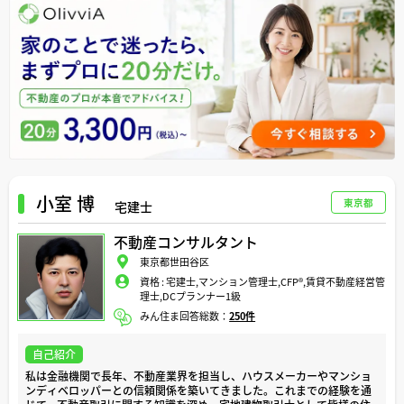
で、自身で完結させておりました。任意売却や競売での落札経験もござ
います。
現在は不動産（特に中古住宅）の売買を中心に、住宅診断（ホームイン
スペクション）や宅建業者様向けに内見代行・現地調査代行などのサー
ビスも行っています。
【保有資格】
・日本ホームインスペクターズ協会 公認ホームインスペクター
・宅地建物取引士
・2級ファイナンシャル・プランニング技能士
・防災士
私が専門性を持ち対応が可能な業務としては、
小室 博
・住宅診断（ホームインスペクション）報告書作成
東京都
宅建士
・現況間取り図作成
・不動産現地調査概略図作成
不動産コンサルタント
・役所調査報告書作成
・重要事項説明書作成
東京都世田谷区
・不動産売買契約書作成
資格 :
宅建士,マンション管理士,CFP®️,賃貸不動産経営管
など、不動産売買の現場における調査業務および書類作成業務を得意と
理士,DCプランナー1級
しております。
みん住ま回答総数：
250件
対応可能エリアは熊本県全域、福岡県の一部、佐賀県の一部です。
自己紹介
何かと不安のつきまとう中古住宅の売買を、少しでも安心安全に進めら
私は金融機関で長年、不動産業界を担当し、ハウスメーカーやマンショ
れるようお手伝いをさせて頂きたいと思います。
ンディベロッパーとの信頼関係を築いてきました。これまでの経験を通