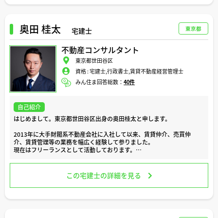
その後、仕事を求め彷徨い、建設会社を経てからは地元の不動産会社を
渡り歩き、新築建売の青田販売から債務整理にかかわる任意売却、テナ
ント仲介、賃貸の退去精算＆原状回復工事、事業用不動産など諸々の業
務を経験することになり、今では不動産の全ジャンルを経験してきたこ
奥田 桂太
東京都
宅建士
とが私のキャリアの特徴となっています。
不動産コンサルタント
大手の不動産会社に入社して勤め上げたエリート社員と真逆の半端者の
極みですが、良い方に捉えれば横断的な不動産スキルと言えるのではな
東京都世田谷区
いでしょうか。
資格 :
宅建士,行政書士,賃貸不動産経営管理士
よりリアルに実務に即したかたちでアドバイスさせていただければと思
みん住ま回答総数：
40件
いますのでよろしくお願い致します。
自己紹介
はじめまして。東京都世田谷区出身の奥田桂太と申します。
2013年に大手財閥系不動産会社に入社して以来、賃貸仲介、売買仲
介、賃貸管理等の業務を幅広く経験して参りました。
現在はフリーランスとして活動しております。
家を売る、買う、借りる、引っ越す、等の住まいに関するイベントは、
お客様にとって心に残る思い出となる出来事であり、また、より豊かな
この宅建士の詳細を見る
人生へとステップアップして頂くための大切な節目でもあります。
私は、今まで、様々なお客様のこのような大切な節目のお手伝いをする
機会を頂き、この仕事にとても喜びを感じています。