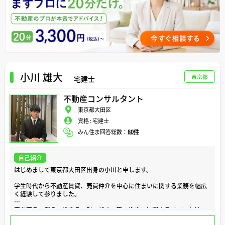
また、私自身も現在 草津にセカンドハウスを持っており、セカンドハ
ウスに関しては自身の経験からご対応も可能です。
女性の売買営業は、まだこの業界では少ない存在ではあります。
ただ、よく考えて頂くと、家を購入した後には通常女性の方が長い時間
をその家の中で過ごすことになります。
女性が一番家にいる時間が長いのです。
小川 雄大
ですから、女性目線での営業ができることは、私の強みだと思っており
東京都
宅建士
ます。
不動産コンサルタント
女性が家事をする、子育てをするうえで大切なのは、家の使いやすさ、
導線やいつもリラックスできる環境かどうか、そして子育てするに関し
東京都大田区
て子育てに適した環境かどうか、などです。
資格 :
宅建士
みん住ま回答総数：
80件
もちろん、男性のご意見も大切ですが、奥様やお子様の意見も取り入
れ、何が一番住まい選びにとって大切かを考えながら、日々お客様とお
話をさせて頂きながら一緒に考えていきたいという想いでお仕事をさせ
て頂いております。
自己紹介
はじめまして東京都大田区出身の小川と申します。
日々の業務では、お客様の「安心」と「理想」を第一に、ご要望を丁寧
にお聞かせ頂いた上でお客様にどのようなご提案をすればより幸せにな
学生時代から不動産賃貸、売買仲介を中心に住まいに関する業務を幅広
って頂けるかということを常に心がけております。
く経験して参りました。
住宅ローンやリフォーム、地域の最新情報など、気になる事がございま
家を売る、買う、借りる、引っ越す、等の住まいに関するイベントは、
したら、どのような些細なことでもお気軽にご相談ください。
お客様にとって心に残る思い出となる出来事であり、また、より豊かな