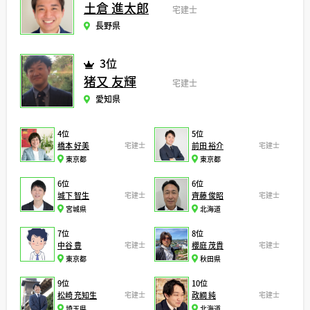
土倉 進太郎
宅建士
長野県
3位
猪又 友輝
宅建士
愛知県
4位
5位
橋本 好美
宅建士
前田 裕介
宅建士
東京都
東京都
6位
6位
城下 智生
宅建士
齊藤 俊昭
宅建士
宮城県
北海道
7位
8位
中谷 豊
宅建士
櫻庭 茂貴
宅建士
東京都
秋田県
9位
10位
松崎 充知生
宅建士
政綱 純
宅建士
埼玉県
北海道