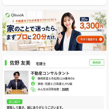
私は、今まで、様々なお客様のこのような大切な節目のお手伝いをする
機会を頂き、この仕事にとても喜びを感じています。
日々の業務では、お客様の「安心」と「理想」を第一に、ご要望を丁寧
にお聞かせ頂いた上でお客様にどのようなご提案をすればより幸せにな
って頂けるかということを常に心がけております。
ローンやリフォーム、地域の最新情報など、気になる事がございました
ら、どのような些細なことでもお気軽にご相談ください。
どうぞよろしくお願い致します。
佐野 友美
静岡県
宅建士
不動産コンサルタント
静岡県富士市松岡1134番地の8
資格 :
宅建士,行政書士,FP2級
みん住ま回答総数：
358件
自己紹介
閲覧して戴き、誠にありがとうございます。