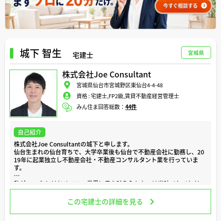
表現なども少なくないのが実情です。不動産の知識に明るくない一般の
方が、情報の真偽を見極めるのは極めて困難でしょう。
粗悪な情報を回避する手段の１つとして覚えておいてほしいのが、「匿
名のサイトの情報を鵜呑みにしないこと」です。これだけでも、ネット
から得られる情報の精度は高まります。
城下 智生
宮城県
宅建士
その意味で、実務経験を持つ有資格者がそれぞれの質問に回答するオリ
ビアの仕組みはとても有意義なものと考えています。
株式会社Joe Consultant
ぜひ有効に活用してみてください。
宮城県仙台市宮城野区東仙台4-4-48
よろしくお願いいたします。
資格 :
宅建士,FP2級,賃貸不動産経営管理士
みん住ま回答総数：
44件
自己紹介
株式会社Joe Consultantの城下と申します。
仙台生まれの仙台育ちで、大学卒業後も仙台で不動産会社に勤務し、20
19年に起業独立し不動産会社・不動産コンサルタント業を行っていま
す。
私が2005年にはじめてこの業界に足を踏み入れたのは当時イケイケだ
った新興不動産企業で、ファンドバブルの波に乗りビッグプロジェクト
を手掛ける不動産再生＆転売会社でしたが、2008年のリーマンショッ
この宅建士の詳細を見る
クであっけなく散りました。