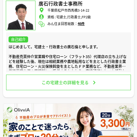
廣石行政書士事務所
千葉県松戸市西馬橋3-14-22
資格 :
宅建士,行政書士,FP2級
みん住ま回答総数：
46件
自己紹介
はじめまして。宅建士・行政書士の廣石倫と申します。
不動産売買仲介営業職や住宅ローン（フラット35）代理店の立ち上げな
どを経験した後、現在は相続業務や農地転用などを主とした行政書士業
務、住宅ローン・火災保険斡旋を主としたＦＰ業務など、不動産業界の
周辺業務を個人事務所にて受任するかたわら、宅建講師としても活動し
ています。
行政書士としての主業務は「農地の相続」「売れない実家の相続」とい
この宅建士の詳細を見る
った「ちょっと難しい相続」です。一方のFP業務では、フラット35の
代理店業務を行いつつ、「永住者でない外国人の住宅ローン」「店舗併
用住宅の住宅ローン」など、一般の不動産会社で取り扱いが少ない手続
きのご相談に応じています。
マイホームをはじめ、不動産に関する疑問や悩みがあったとしても、
「いきなり不動産会社に相談するのはハードルが高い」と感じる方は少
なくないのではないでしょうか？
その代わりに「インターネットを活用して情報を収集する」のは、とて
も有効な手段といえます。
しかしネット上のサイトの中には、そもそも間違った情報や誤解を生む