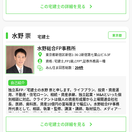
金融機関で住宅ローンの営業担当もしていたことから、住宅ローンのご
相談にも対応可能です。
この宅建士の詳細を見る
また個人でも東京で戸建て住宅を購入しているため、経験に基づいたア
ドバイスもできるかと存じます。
もちろん法人様の不動産のご相談も歓迎です。
水野 崇
東京都
宅建士
どうぞよろしくお願い致します。
水野総合FP事務所
東京都新宿区新宿1-36-2新宿第七葉山ビル3F
資格 :
宅建士,FP1級,CFP®️,証券外務員一種
みん住ま回答総数：
264件
自己紹介
独立系FP／宅建士の水野 崇と申します。ライフプラン、投資・資産運
用、不動産・住宅ローン、相続・資産承継、独立起業・M&Aといった個
別相談に対応。クライアントは個人の資産形成層から上場関連会社社
長、医師、歯科医、資産10億円の富裕層まで幅広い。水野総合FP事務
所代表として、相談、執筆・監修、講演・講師、取材協力、メディア出
演など、活動の幅は多岐にわたる。テレビ朝日『グッド！モーニン
グ』、BSテレ東『マネーのまなび』、TOKYO MX『堀潤激論サミット』
などに出演。NHK土曜ドラマ『3000万』の家計考証を担当。学校法人
この宅建士の詳細を見る
専門学校「東京ビジネス・アカデミー」非常勤講師。日本FP協会「202