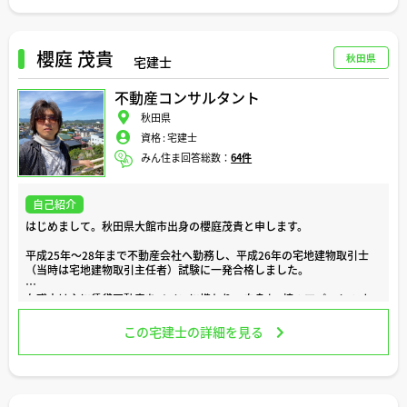
私は、今まで、様々なお客様のこのような大切な節目のお手伝いをする
機会を頂き、この仕事にとても喜びを感じています。
日々の業務では、お客様の「安心」と「理想」を第一に、ご要望を丁寧
櫻庭 茂貴
秋田県
宅建士
にお聞かせ頂いた上でお客様にどのようなご提案をすればより幸せにな
って頂けるかということを常に心がけております。
不動産コンサルタント
住宅ローンやリフォーム、地域の最新情報など、気になる事がございま
秋田県
したら、どのような些細なことでもお気軽にご相談ください。
資格 :
宅建士
どうぞよろしくお願い致します。
みん住ま回答総数：
64件
自己紹介
はじめまして。秋田県大館市出身の櫻庭茂貴と申します。
平成25年～28年まで不動産会社へ勤務し、平成26年の宅地建物取引士
（当時は宅地建物取引主任者）試験に一発合格しました。
在職中は主に賃貸不動産をメインに携わり、自身も1棟のアパートのオ
ーナーをやっております。
この宅建士の詳細を見る
進学や就職・転勤等でアパートやマンションなどの賃貸物件を探した
り、また入居後のトラブルなどを気にされている方もいることでしょ
う。
例えば