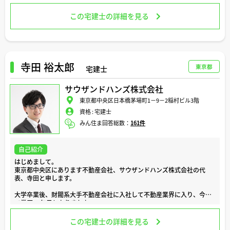
得意エリア：福岡市西区、糸島市、唐津市
趣味：ゴルフ、ジョギング、スポーツ観戦、投資信託、アニメ、読書、
この宅建士の詳細を見る
自己啓発
座右の銘：四方よし
会社員時代に賃貸仲介、マンション管理、不動産売買、経営コンサルタ
ントと不動産業界の多岐に渡る現場を歩んでまいりました。その後、 2
022年に「宮﨑不動産コンサルタント」として独立し、更なるサービス
寺田 裕太郎
東京都
宅建士
向上を目指し2026年に「合同会社MFCエージェンシー」を設立。これ
までの経験を活かし、 不動産を通して『笑顔』と『安心』を届けること
サウザンドハンズ株式会社
を使命とし、お客様にとって信頼できるパートナーで有り続ける企業を
目指してまいります。
東京都中央区日本橋茅場町1－9－2稲村ビル3階
資格 :
宅建士
糸島市、福岡市、唐津市を中心に、お客様に寄り添った不動産サービス
を提供しています。戸建、土地、マンションのご購入、ご売却はもちろ
みん住ま回答総数：
161件
ん、不動産に関する小さなお悩みでも、まずはお気軽にご相談くださ
い。
自己紹介
はじめまして。
東京都中央区にあります不動産会社、サウザンドハンズ株式会社の代
表、寺田と申します。
大学卒業後、財閥系大手不動産会社に入社して不動産業界に入り、今年
で業歴15年目となりました。
約12年勤めた前職の不動産会社を飛び出し、2021年に現在の会社を創
この宅建士の詳細を見る
業した理由は、もっとお客様のためにできることを考えて実行したい、