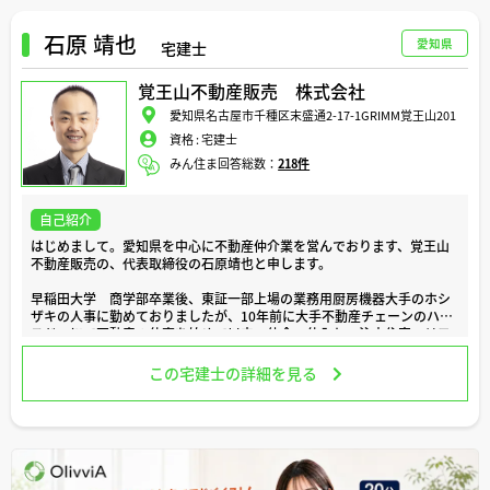
どうぞよろしくお願い致します。
石原 靖也
愛知県
宅建士
覚王山不動産販売 株式会社
愛知県名古屋市千種区末盛通2-17-1GRIMM覚王山201
資格 :
宅建士
みん住ま回答総数：
218件
自己紹介
はじめまして。愛知県を中心に不動産仲介業を営んでおります、覚王山
不動産販売の、代表取締役の石原靖也と申します。
早稲田大学 商学部卒業後、東証一部上場の業務用厨房機器大手のホシ
ザキの人事に勤めておりましたが、10年前に大手不動産チェーンのハウ
スドゥにて不動産の仕事を始めて以来、仲介、仕入れ、注文住宅、リフ
ォーム等、住まいに関する業務を幅広く経験して参りました。
この宅建士の詳細を見る
お陰様で、ご紹介客様が多く、自分で覚王山不動産販売という会社設立
にいたりました。
本拠地は名古屋市ですが、大学時代の友だちの紹介等、東京でのマンシ
ョン売買も行っております。
また、ハウスメーカーさんのご紹介により、土地から注文住宅のお手伝