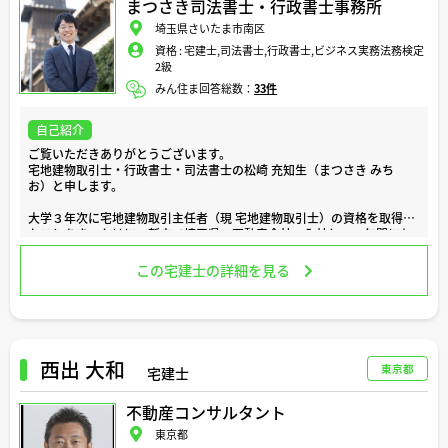
まつさき司法書士・行政書士事務所
住宅ローンやリフォーム、地域の最新情報など、気になる事がございま
埼玉県さいたま市南区
したら、どのような些細なことでもお気軽にご相談ください。
資格 :
宅建士,司法書士,行政書士,ビジネス実務法務検定
2級
どうぞよろしくお願い致します。
みん住ま回答総数：
33件
自己紹介
ご覧いただきありがとうございます。
宅地建物取引士・行政書士・司法書士の松崎 充知生（まつさき みち
お）と申します。
大学３年次に宅地建物取引主任者（現 宅地建物取引士）の資格を取得し
たことをきっかけに、新卒で埼玉県の不動産会社へ入社し、９年間にわ
たり営業職として従事してまいりました。
不動産売買の仲介部門にて、累計４００件を超える契約実績を積むとと
この宅建士の詳細を見る
もに、新築分譲マンションの販売会社への社外出向も経験し、その後、
行政書士・司法書士へ転身いたしました。
現在は、以下の業務を中心に活動しております。
・不動産取引における決済立会い、登記手続
・相続登記をはじめとした相続手続全般
西出 大和
東京都
宅建士
・遺言書作成のサポート
・売買契約書等の作成、内容チェック
不動産コンサルタント
・法人売買手続、会社の登記手続全般
・外国人の方の在留資格（ビザ）申請、永住許可申請の取次業務
東京都
・古物商許可申請