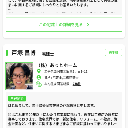
じて、不動産取引に関する知識を深め、宅地建物取引士として皆様の住
どうぞよろしくお願い致します。
まいに関するご相談にしっかりとお答えいたします。
また、CFP認定ファイナンシャルプランナーとして、住まいに関わるお
金や保険についてのアドバイスを積極的にお伝えしていきます。住宅購
入や投資、保険など、住まいに伴う財務面の悩みは、生活の安定に大き
この宅建士の詳細を見る
く関わる問題ですので、安心してご相談ください。
さらに、私は現在、投資用マンションの管理組合の理事長を務めてお
り、区分所有者や入居者の皆様への配慮を大切にしながら、管理会社と
の綿密な打ち合わせを行い、住環境の改善やコミュニティ形成に尽力し
ています。この経験を活かして、管理や賃貸に関するお悩みやご質問に
戸塚 昌博
岩手県
宅建士
も親身になって対応させていただきます。
（株）あっとホーム
住まいに関するどんな些細なことでもお気軽にご相談ください。皆様に
とって最適な住環境の実現に向けて、誠心誠意サポートさせていただき
岩手県盛岡市北飯岡2丁目1−11
ます。どうぞよろしくお願いいたします。
資格 :
宅建士,二級建築士
みん住ま回答総数：
238件
自己紹介
はじめまして。岩手県盛岡市在住の戸塚昌博と申します。
私はこれまで20年以上にわたり営業職に携わり、現在は工務店の経営に
従事しております。住宅業界では、新築住宅、リフォーム、不動産、資
金計画など、住まいに関するさまざまなご相談に携わってまいりまし