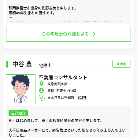
静岡県富士市出身の佐野友美と申します。
昭和49年生まれの男性です。
学生時代の友人とのなんともないやりとりから不動産業に興味を抱き、
通算して25年以上従事しております。
この宅建士の詳細を見る
宅建士は平成16年に取得しましたが、安全に不動産を扱うにはより詳し
い法律の知識が必要と感じ、平成26年に行政書士を取得しました。これ
により契約書の作成や、相続・遺言のご相談について、一般の不動産会
社様より深く対応できるようになりました。
私にご相談いただくメリットとしては、私自身が持ち家を所有し、小規
中谷 豊
東京都
宅建士
模ながらも不動産投資を行っているため、実際の経験に基づいたアドバ
イスが可能であるという点があります。
不動産コンサルタント
余談ですが、住宅会社勤務時代に他社様研究の一環で、
東京都荒川区
●木造
資格 :
宅建士,FP3級
●鉄骨造
●コンクリート造
みん住ま回答総数：
302件
の各構造の物件に1年以上居住し、住み心地を確認したなどの経験もあ
ります。
需要がありましたら、このような経験談もさせて戴きます。
自己紹介
例）はじめまして。東京都杉並区出身の中谷と申します。
最近いただいた不動産に関する相談内容の例としては、
大手日用品メーカーにて、経営管理といった畑を３０年以上歩んでまい
【流れ・条件など】
りました。