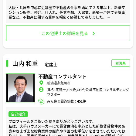
大阪・兵庫を中心に近畿圏で不動産の仕事を始めて２５年以上、新築マ
ンション販売、仲介、仕入れ、任意売却、大家業、新築一戸建て分譲事
業など、不動産に関する業務を幅広く経験して参りました。
住まいの購入や売却、不動産投資による資産運用は、お客様やそのご家
族にとって大きな決断であり、より豊かな人生へとステップアップして
この宅建士の詳細を見る
頂くための大切な節目でもあります。
私はこれまで多くのお客様のこのような大切な節目のお手伝いをする機
会を頂き、この仕事にとても喜びを感じています。
日々の業務では、お客様が安心して不動産の購入や売却ができるよう、
山内 和重
新潟県
宅建士
ご要望を丁寧にお聞かせ頂いた上でお客様の立場になり、プロとしてど
のようなご提案をすればより幸せになって頂けるかということを常に心
不動産コンサルタント
がけております。
新潟県糸魚川市
住宅ローンやリフォーム、地域の最新情報など、気になる事がございま
資格 :
宅建士,FP1級,CFP®️,公認 不動産コンサルティング
したら、どのような些細なことでもお気軽にご相談ください。
マスター
どうぞよろしくお願い致します。
みん住ま回答総数：
451件
自己紹介
プロフィールをご覧いただきありがとうございます。
私は、大手ハウスメーカーにて賃貸住宅を中心とした新築賃貸物件の販
売やさまざまな投資案件の販売や企画のお手伝いをさせていただいてお
りました。営業担当者として10年、営業所長として10年の経験がござ