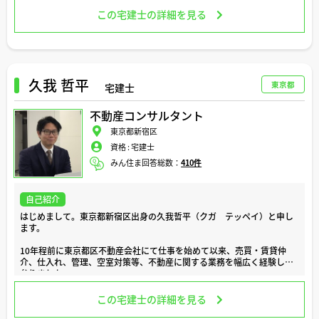
登記に関しても法人案件も含め日々対応しております。
この宅建士の詳細を見る
何かお困りの際はぜひご相談くださいませ。
よろしくお願いいたします。
久我 哲平
東京都
宅建士
不動産コンサルタント
東京都新宿区
資格 :
宅建士
みん住ま回答総数：
410件
自己紹介
はじめまして。東京都新宿区出身の久我哲平（クガ テッペイ）と申し
ます。
10年程前に東京都区不動産会社にて仕事を始めて以来、売買・賃貸仲
介、仕入れ、管理、空室対策等、不動産に関する業務を幅広く経験して
参りました。
不動産を売る、買う、借りる、貸す等の出来事はお客様にとって心に残
この宅建士の詳細を見る
る思い出となる出来事であり、また、より豊かな人生へとステップアッ
プして頂くための大切な節目でもあります。