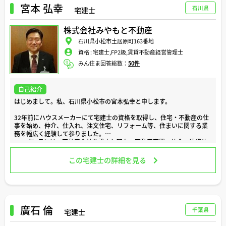
・自分にはどんなタイプの物件が向いてるんだろう？
宮本 弘幸
石川県
宅建士
・隣や上階の騒音の苦情は誰に言えばいい？
・誤って物件の設備を壊してしまった・・・etc
株式会社みやもと不動産
当方ではそんな方々のために、自身の体験談などを交えちょっとしたア
石川県小松市土居原町163番地
ドバイスが出来ればと思います。
資格 :
宅建士,FP2級,賃貸不動産経営管理士
気になることがありましたら、お気軽にご相談いただけたら幸いです。
みん住ま回答総数：
50件
どうぞよろしくお願いいたします。
自己紹介
はじめまして。私、石川県小松市の宮本弘幸と申します。
32年前にハウスメーカーにて宅建士の資格を取得し、住宅・不動産の仕
事を始め、仲介、仕入れ、注文住宅、リフォーム等、住まいに関する業
務を幅広く経験して参りました。
2016年3月には、不動産会社を設立し現在、不動産売買・仲介・賃貸仲
介・管理などより幅広い仕事を手がけております。
地域の中核である駅前の立地から、投資、開発の相談から不動産活用ま
この宅建士の詳細を見る
で広くお客様との窓口として責任を持って不動産の仕事に邁進していま
す。
石川県小松市を中心とした不動産物件紹介、地域の最新情報など、お気
軽にご相談ください。
どうぞよろしくお願い致します。
廣石 倫
千葉県
宅建士