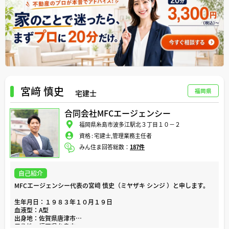
いでトヨタ系のお客様を中心に東海３県で幅広く土地の仲介もさせてい
ただいております。
お客様のご依頼により、現在売られていない土地などの物件の売主にコ
ンタクトを取り、売買させていただくように折衝することもございま
す。
個人的に株式投資をしていることから、色々な投資家のお客様とつなが
ることも多く、アパートの売買から、戸建て賃貸のお手伝いまで、幅広
くお客様のニーズに合わせてスピーディーにご対応できるよう心がけて
おります。
宮﨑 慎史
（一人の投資家様は今まで合計で２０戸の物件の売買や賃貸をさせてい
福岡県
宅建士
ただいております）
合同会社MFCエージェンシー
些細なことから、お気軽になんでもご相談いただければ幸いです！
どうぞよろしくお願い申し上げます！
福岡県糸島市波多江駅北３丁目１０－２
資格 :
宅建士,管理業務主任者
みん住ま回答総数：
187件
自己紹介
MFCエージェンシー代表の宮﨑 慎史（ミヤザキ シンジ ）と申します。
生年月日：１９８３年１０月１９日
血液型：A型
出身地：佐賀県唐津市
居住地：福岡県糸島市