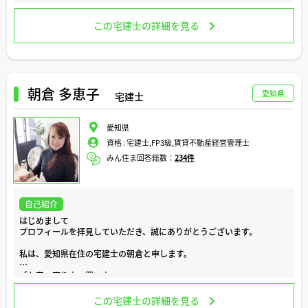
た。
住まいは、人生の中でも特に大きな決断のひとつです。家を建てる、購
この宅建士の詳細を見る
入する、リフォームするという出来事は、単なる建物の話ではなく、ご
家族の未来や暮らし方に深く関わる大切な節目だと考えています。
そのため私は、お客様のご要望を丁寧にお聞きし、不安や疑問を一つひ
とつ解消しながら、安心してご判断いただけるよう心掛けております。
朝倉 多恵子
愛知県
宅建士
また、宅地建物取引士、二級建築士、施工管理技士の資格を活かし、営
業担当としてだけでなく、専門的な視点からもアドバイスを行っており
ます。
愛知県
資格 :
宅建士,FP3級,賃貸不動産経営管理士
「何から相談したらいいか分からない」
「こんなことを聞いても大丈夫かな」
みん住ま回答総数：
234件
そんな内容でも構いません。住まいに関することはもちろん、住宅ロー
ンやリフォーム、不動産売買についてもお気軽にご相談ください。
自己紹介
皆さまとの素敵なご縁を楽しみにしております。
どうぞよろしくお願いいたします。
はじめまして
プロフィールを拝見していただき、誠にありがとうございます。
私は、愛知県在住の宅建士の朝倉と申します。
「お家の売り方・買い方」
「お家や土地のお金のこと」
「空き家のトラブル」
この宅建士の詳細を見る