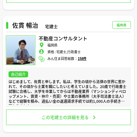
これまで得てきた知識や経験をお客様に還元していきたい、という想い
が強くなり、そのための理想の舞台は自分で作るべきだと判断したため
です。
私は代表でありますが、会社経営がしたいというよりも、自ら不動産取
佐貫 暢治
福岡県
宅建士
引の最前線でお客様と向き合い続けたいと考えております。
現在は、不動産賃貸や管理といった分野にも業務範囲を拡げております
不動産コンサルタント
が、これまで一貫して不動産売買に関する業務に携わってきております
ので、あらゆる角度から、お客様の不動産売買をサポートしていくこと
福岡県
が可能です。
資格 :
宅建士,行政書士
特に得意としておりますのは、新築マンション、中古マンション、土
みん住ま回答総数：
158件
地、収益物件の売買です。
また、住宅ローンに関することや、住宅購入と密接に関係してくる火災
保険、生命保険の分野に関する提案にも強みがあります。
自己紹介
大手不動産会社の経験やスキルを持ちつつ、小さな会社ならではの柔軟
はじめまして、佐貫と申します。私は、学生の頃から法律の世界に惹か
性や機動性を併せ持つことで、お客様にとって理想の不動産サービスを
れて、その頃から士業を職にしたいと考えていました。20歳で行政書士
提供できると自負しております。
試験に合格し、大学を卒業してからは不動産業界（マンションディベロ
お客様の不動産取引を、より安心・安全に、よりお得に、より納得し満
ップメント、賃貸・仲介・売買）や士業の事務所（大手司法書士法人）
足できるものにいたしますので、お気軽にご相談くださいませ。
などで経験を積み、過払い金の返還請求手続では約1,000人の手続きに
関わりました。
何卒、よろしくお願いいたします。
その後、「誰かのために役に立ちたい」という想いのもと、行政書士事
この宅建士の詳細を見る
務所を開業し、個人や事業者、行政機関の皆様と関わらせていただきま
した。これまでの約7年間で900名以上の事業者や行政の方々と名刺交
換をさせていただきました。