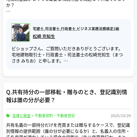
類として家庭裁判所から発行された甲の相続放棄申述受理
か？
ない場合は、事前に司法書士との面談を済ませていただく
証明書、甲の印鑑証明書、甲の権利証(登記識別情報)、(司
この場合、登記をやり直すには、現在の所有権登記を一旦
ことをお勧めいたします。
法書士に依頼される場合)甲、乙の委任状が必要になりま
抹消した上で、改めて正しい内容で所有権移転登記を申請
す。
し直す必要があります。
土地売却、戸建て売却、区分所有売却それぞれについて教えてく
一部ではありますが、以上が実際に起きた決済当日のトラ
登録免許税は、不動産1件につき 1,000円です。
宅建士,司法書士,行政書士,ビジネス実務法務検定2級
ださい。
ブル事例です。
注意点として、この登記申請を行うと、税務署からは「一
松崎 充知生
登記完了後、甲持分を取得した乙に対し、新たな権利証(登
度は決まった所有権を、別の相続人に無償で譲渡した」と
決済当日のトラブルを防ぐ最も確実な方法は、「事前の確
記識別情報)が発行されます。
みなされ、贈与税が課税されるリスクがあります。
認」です。
ビショップさん、ご質問いただきありがとうございます。
売買契約締結以降に、必要書類（権利証、印鑑証明書、住
宅地建物取引士・行政書士・司法書士の松崎充知生（まつ
乙はこの不動産を売却される際、甲乙の共同相続の登記完
このように、遺産分割協議をやり直しすること自体は可能
民票など）のコピーを不動産会社に提出いただけると、決
さき みちお）と申します。
了後に発行された権利証(登記識別情報)と、甲持分を取得
ですが、「ケース2」に該当する場合、税務上のデメリット
済手続を担当する司法書士がそのコピーを受け取って判断
した時に発行された権利証(登記識別情報)の２通が必要に
が非常に大きくなる可能性があります。
することができます。
ご質問「地積測量図の取得は重説作成にあたり必須です
なります。
これらの準備をしておくことで、決済当日はスムーズに、
か？」について回答いたします。
まずは現在の登記簿の内容が「どの原因」で記載されてい
安心して引渡しを迎えることができます。
なお、遺産分割協議を経ずに法定相続分によって甲乙共有
るか、改めてご確認いただき、税金面のリスクについては
もし、近々決済手続を控えられていて、自分の準備してい
Q.共有持分の一部移転・贈与のとき、登記識別情
結論から申し上げますと、地積測量図は、土地と戸建を売
の相続登記をした場合、本件のように後から相続放棄をす
税理士や税務署にご相談の上、遺産分割協議をやり直すか
る書類で問題ないか不安、事前に確認しておきたい点があ
却する場合、取得は必須、
報は誰の分が必要？
ることができますが、遺産分割協議を経て甲乙共有の相続
ご検討をお願いいたします。
るという場合は、不動産会社や司法書士にあらかじめご相
区分所有マンションを売却する場合、取得は任意になるか
登記をした場合、相続財産の処分行為に該当し、後から相
談していただければと思います。
と思います。
続放棄をすることができなくなる可能性がありますので、
なお、ケース1とケース2のいずれも登記申請時に改めて法
法律と税金
>
不動産契約・不動産登記
2025/10/29
相続放棄は、相続登記の申請をする前に慎重にご検討いた
務局に納付する登録免許税はかかりますのでご注意下さ
以上、ご参考にしていただけましたら幸いです。
土地や戸建を売却する際、宅建士は買主に対して、将来建
だければと思います。
共有名義の一部持分だけを売買または贈与するケースで、登記識
い。
物の建築ができるかを説明しておかないと後にトラブルに
別情報の提供範囲（誰の分が必要になるか）と、名義人の住所・
なります。
ご参考にしていただけましたら幸いです。