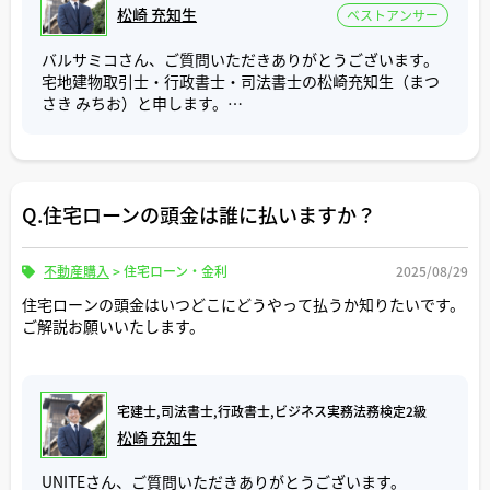
（本人、弁護士、司法書士等の申請によって登記されるも
松崎 充知生
ベストアンサー
のではありません。）
成年後見人が選任された後は、預金の解約や不動産の売
バルサミコさん、ご質問いただきありがとうございます。
却、介護施設への入所契約等、成年被後見人の名義で行う
宅地建物取引士・行政書士・司法書士の松崎充知生（まつ
には、原則として成年後見人が代理で行うことになりま
さき みちお）と申します。
す。
ご質問「根抵当権全部譲渡の登記に必要な書類とは？」に
なお、成年後見の登記簿謄本は、不動産や会社の登記簿謄
ついて回答いたします。
本のようにどこの法務局でも取得できるものではなく、各
根抵当権全部譲渡登記に必要な書類は以下の通りです。
都道府県の本局でのみ取得ができ、登記されている当事者
Q.住宅ローンの頭金は誰に払いますか？
や成年被後見人等の四親等内の親族以外の方が取得するに
・登記申請書
は、委任状が必要です。
・(登記原因証明情報として)根抵当権全部譲渡契約書
不動産購入
>
住宅ローン・金利
2025/08/29
・根抵当権者の登記識別情報または登記済証
弁護士や司法書士に依頼するものは「成年後見人の選任の
・根抵当権設定者の承諾書
住宅ローンの頭金はいつどこにどうやって払うか知りたいです。
申立て」になります。
・根抵当権設定者の印鑑証明書(有効期限問わず)
ご解説お願いいたします。
どちらに依頼しても良いですが、親族間での紛争が絡んで
（※不動産登記令第19条により、根抵当権設定者の承諾書
くる場合は弁護士、紛争が特に無い場合は司法書士に依頼
と印鑑証明書はセットで必要です。
されるケースが通常かと思います。
ただし、根抵当権設定者が法人の場合は申請書に会社法人
等番号を記載すれば印鑑証明書は不要です)
宅建士,司法書士,行政書士,ビジネス実務法務検定2級
不動産業界では、高齢の不動産所有者が認知症を発症し、
・司法書士や弁護士に依頼する場合、(代理権証明情報とし
松崎 充知生
判断能力が低下している場合に、売却手続が進められない
て)委任状
という問題が発生することが多くあります。
UNITEさん、ご質問いただきありがとうございます。