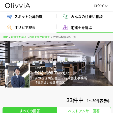
スポット公募依頼
みんなの住まい相談
オリビア検索
宅建士を選ぶ
TOP
宅建士を選ぶ
松崎充知生宅建士
住まい相談回答一覧
まつさき
みちお
松崎
充知生
宅建士
まつさき司法書士・行政書士事務所
埼玉県さいたま市南区
33件中
1～30
件表示中
すべての回答
ベストアンサー回答