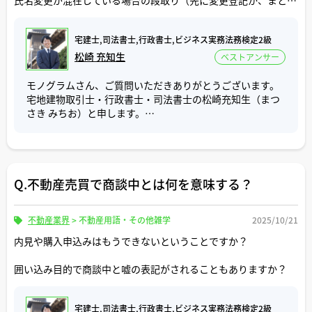
氏名変更が混在している場合の段取り（先に変更登記か、まとめ
ご参考にしていただけましたら幸いです。
建築基準法42条や43条に細かい規定がありますが、建物を
て申請か）について教えてください。
建築するには、幅員4mの道路に、敷地が2m以上接してい
なければなりません。
宅建士,司法書士,行政書士,ビジネス実務法務検定2級
現場で詰まりやすい気をつけるべき点についてもご指摘いただけ
ますと助かります。
松崎 充知生
ベストアンサー
重説の中には、「敷地等と道路との関係」の項目があり、
そこで敷地の形状や道路の位置付けを示した概略図を作成
モノグラムさん、ご質問いただきありがとうございます。
し、宅建士が建築の可能性を説明します。その根拠になる
宅地建物取引士・行政書士・司法書士の松崎充知生（まつ
のが地積測量図や現地測量です。
さき みちお）と申します。
（道路の幅員を調べるには役所道路課発行の道路台帳図も
必要ですね。）
ご質問「共有持分の一部移転・贈与のとき、登記識別情報
は誰の分が必要？」について具体例を挙げて回答いたしま
地積測量図が現地で測量した数値と多少異なることはあり
す。
ますが、当時の数値が分かるので参考にはなります。現地
Q.不動産売買で商談中とは何を意味する？
測量をする場合も依頼を受けた土地家屋調査士が当時の地
例えば、AさんＢさんが半分ずつ所有している不動産のう
積測量図との整合を確認した上で測量に入るので、地積測
ち、Aさんの持分全てを売買や贈与により他の方に譲渡す
量図はその点でも必要になります。
不動産業界
>
不動産用語・その他雑学
2025/10/21
る場合、登記識別情報はAさんのもののみ必要です。Ｂさん
の登記識別情報は不要です。
内見や購入申込みはもうできないということですか？
地積測量図を取得せずに、現地測量の結果だけで重説を作
成することは理論上可能ではありますが、宅建士としては
Aさんの持分の一部を譲渡をする場合も同様です。
囲い込み目的で商談中と嘘の表記がされることもありますか？
不動産取引後の紛争を未然に防止する責任がありますの
注意点として、持分の一部を移転する登記が完了した後、A
で、地積測量図を取得し、現地測量や道路台帳と照合して
さんの登記識別情報の効力は残っているので、将来、Aさん
説明することが望ましいです。
の持分の残部を譲渡する際にこのAさんの登記識別情報が
宅建士,司法書士,行政書士,ビジネス実務法務検定2級