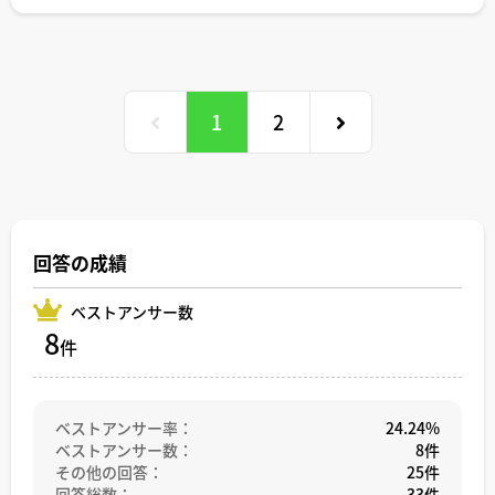
不動産売買の決済は司法書士の立会い無しでも可能？のご
ちなみに、2024年7月1日から法改正により売買価格800万
代表的なものとして、地面師による不動産詐欺が挙げられ
質問についてお答えいたします。
円以下の空家の取引について、仲介手数料の上限が33万円
ます。
結論から申し上げますと、現金決済の場合は司法書士の立
（税込）に引き上げされています。
Netflixでは綾野剛さん主演のドラマ『地面師たち』が放送
会いが無くても決済は可能です。しかし、あまりお勧めは
され、話題を呼びました。
できません。
行政書士に売買契約書の作成を依頼する場合、報酬相場は3
1
2
万円〜5万円ほどで、複雑な条項を設ける場合は10万円ほ
地面師による不動産詐欺も、登記申請に必要な印鑑証明書
不動産取引を複数回経験された方の中には、司法書士に依
どかかるケースもあります。
等を偽造して申請しているので、法務局が偽造書類と判断
頼せず、売主・買主双方で決済完了後にそのまま法務局へ
報酬額は行政書士ごとに異なりますので、具体的な見積り
すると、不動産登記法25条4号に基づき、登記申請を却下し
出向き、登記申請を行うことがありますが、これは稀なケ
は依頼予定の行政書士へ直接ご確認いただければと思いま
ます。
ースです。
す。
私も不動産売買仲介の営業職を9年経験してきましたが、そ
以上、登記が却下される代表的な理由を3点ご紹介しまし
の中でも2件ほどでした。
行政書士に売買契約書の作成を依頼する場合、費用面での
回答の成績
た。
メリットはある一方で、以下の点には注意が必要です。
登記申請が受理され、不備がなければ、通常は1〜2週間ほ
まず、行政書士に売買契約書の作成を依頼した場合、不動
もっとも、法務局は書類に不備があったからといって、す
どで登記が完了し、最新の登記簿謄本を取得できるように
ベストアンサー数
産会社のような物件調査は実施されず、重要事項説明書も
ぐに申請を却下することはあまりなく、通常は補正や取下
なります。
8
作成されません。
件
げを促す運用がされています。
しかし、提出書類に不備があった場合、法務局から補正指
例えば、将来建替えができなかったり、前面道路にライフ
ただし、地面師による不動産詐欺のような悪質なケースで
示の件で電話がかかってきます。通常、1週間以内に補正を
ラインの配管が通っていなかったりといった不動産の特徴
は、申請の即却下もあり得ると考えられます。
すれば登記は処理されますが、この連絡に気づかず対応が
についての問題が後から発覚することがあり、そのリスク
遅れた場合、登記申請が却下される可能性があります。
ベストアンサー率：
24.24%
は買主が負うことになります。
ご参考になりましたら幸いです。
ベストアンサー数：
8件
次に、売買契約成立後にする不動産の登記申請を行政書士
登記申請が却下されると、売主・買主双方が再度法務局に
その他の回答：
25件
に依頼することはできません。
出向く必要が生じ、登録免許税を納めた収入印紙も買い直
回答総数：
33件