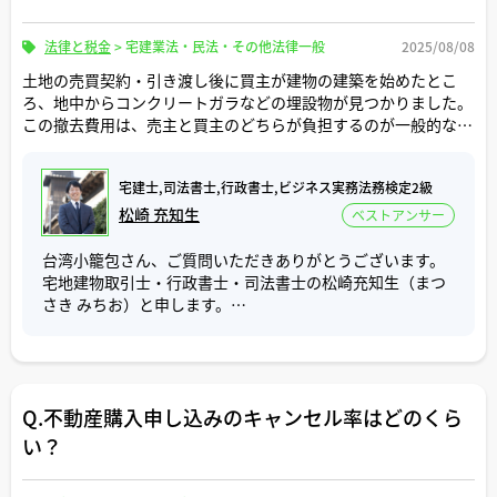
く契約解除期日」までであれば売買契約の解除をすること
宅ローンの支払いを始めてから、金融機関の金利が徐々に
はできます。
なお、上記以外でも個別の具体的な事情によって正当な理
下がり始めたので、支払いに勿体なさを感じていたからで
法律と税金
>
宅建業法・民法・その他法律一般
2025/08/08
由があると判断される場合があります。
す。
不動産会社が作成する売買契約書には、通常「融資利用の
土地の売買契約・引き渡し後に買主が建物の建築を始めたとこ
毎月の支払額は若干安くなった程度でしたが、長い期間で
特約」という条項が定められています。
栗花落カナヲさんがご質問の中で挙げられた例のうち、相
ろ、地中からコンクリートガラなどの埋設物が見つかりました。
見れば総支払額に大きく差が出てくるので、結果的には借
これは買主が住宅ローンを利用する場合、売買契約締結後
続人間で遺産分割協議がまとまらない場合は、まとまらな
この撤去費用は、売主と買主のどちらが負担するのが一般的なの
換えして良かったと思います。
すみやかに住宅ローンの本審査の申込みをすることになり
い原因が何によるものかを改めて確認する必要がありま
でしょうか。契約書に特約がない場合、法的にはどう解釈されま
また、借換えにより団信の内容が手厚くなりました。当時
ますが、買主が「融資承認取得期日」までに住宅ローン本
す。
すか。
はメガバンクの団信は死亡保障以外の疾病についても適用
審査の承認を得られない場合または否認された場合、買主
相続人が重い病気で手続きが困難な場合は上記の（3）に該
宅建士,司法書士,行政書士,ビジネス実務法務検定2級
できるようにするには金利を上乗せする必要がありまし
は、売主に対し、「融資利用の特約に基づく契約解除期
当します。
宅建士さんが過去に仲介した取引でこのような問題が起きた際の
松崎 充知生
ベストアンサー
た。地方銀行の団信は同じ適用を受けても金利の上乗せが
日」までであれば、売買契約を解除することができるとい
解決事例がありましたら教えてください。
無かったのが大きなメリットでした。
うものです。
相続登記義務違反として過料に科される前に、まずは法務
台湾小籠包さん、ご質問いただきありがとうございます。
局から催告書が届く運用がなされています。
宅地建物取引士・行政書士・司法書士の松崎充知生（まつ
ご参考にしていただけましたら幸いです。
この「融資承認取得期日」は、通常、売買契約締結から2〜
その催告書に正当な理由を書く項目がありますので、法務
さき みちお）と申します。
3週間後あたりの日程で、「融資利用の特約に基づく契約解
局から催告書が届いた際は、具体的に記載してから提出す
除期日」は融資承認取得期日の翌日または数日後の日程で
るようにしましょう。
ご質問「地中埋設物の撤去費用は売主・買主どちらの負
設定されます。
また、遺産分割がまとまらない場合は、一旦、法定相続で
担？」について回答いたします。
相続登記（法定相続では法務局に遺産分割協議書を提出す
金融機関から明確な否決の通知が無い状態でも、融資承認
る必要はありません）をするか、相続人申告登記の申出を
Q.不動産購入申し込みのキャンセル率はどのくら
この地中埋設物の撤去費用は、売主が負担するのが一般的
取得期日が到来していれば、融資利用の特約に基づく契約
することで、相続登記の義務を履行したとみなされ、過料
です。不動産の売買契約書には通常、「契約不適合責任」
い？
解除期日を守って解除を申し出れば、売買契約が解除にな
を避けることができますので、検討してもよいかもしれま
についての条項が定められています。
りますし、この場合、いわゆる白紙解約に該当しますの
せん。
これは対象不動産の土地、建物についての品質について契
で、売主は、手付金を買主に返金することになるわけで