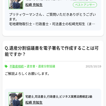
必要になります。
松崎 充知生
ベストアンサー
また、買主が住宅ローンを利用する場合、金融機関から地
積測量図の提出を求めてくることがあります。
Aさんが複数回に分けて持分を取得している場合、登記申
プリティウーマンさん 、ご質問いただきありがとうござい
あらかじめ地積測量図を用意しておくことは、住宅ローン
請をした分だけ登記簿謄本にも取得した持分が記載されて
ます。
手続を円滑に進める上でも重要です。
います。
宅地建物取引士・行政書士・司法書士の松崎充知生（まつ
通常、登記の完了ごとに法務局から登記識別情報が発行さ
さき みちお）と申します。
区分所有マンションの場合、土地や戸建のように道路の幅
れますので、Aさんが複数回に分けて取得した持分全てを譲
員や接道についての問題は生じにくく、重説にも前述した
渡する場合は、その発行された分だけのAさんの登記識別
ご質問「不動産売買で商談中とは何を意味する？」につい
概略図を作成する項目は無いので地積測量図の取得は任意
情報が必要になります。
て回答いたします。
になると考えます。
Q.遺産分割協議書を電子署名で作成することは可
さらに、複数回に分けて取得した持分のうち、Aさんがそ
不動産売買での「商談中」とは、その不動産会社が購入検
地積測量図は、全国の法務局で５００円（本回答時点）の
能ですか？
の一部を譲渡する場合、譲渡する持分を取得した時に発行
討者と具体的な打合せをしていることを意味します。
印紙を用意すれば取得できますので、土地や建物の登記簿
されたAさんの登記識別情報が必要になりますが、どの持
謄本の取得する際に合わせて取得しておくと効率良く準備
分を譲渡するのか客観的に分からなくなるので、登記簿謄
内見や購入申込みができるかどうかは、その不動産の販売
不動産相続
>
遺言書・遺産分割協議
2025/10/19
できると思います。
本に記載してある順位番号を特定して、その内容を登記申
を担当する不動産会社や担当者によります。基本的には打
ご解説よろしくお願いします。
請書にも記載することになります。
合わせをしている購入検討者が優先されるので、仮に内見
ご参考にしていただけましたら幸いです。
の問い合わせや購入申込みをしたとしても、受け付けてく
このように、譲渡によって所有権を失う持分の登記識別情
れないケースが多いです。
報が必要になりますので、登記簿謄本を見ながら確認をし
不動産会社や担当者が他のお客様からの問い合わせをスト
ていただければと思います。
ップさせる程、打合せしている購入検討者がそのまま購入
宅建士,司法書士,行政書士,ビジネス実務法務検定2級
申込みに至る可能性が高いと見込んでいるいうことです。
松崎 充知生
また、登記名義人の住所・氏名変更が混在している場合
購入検討者が購入を見送った場合は再度、紹介可能となる