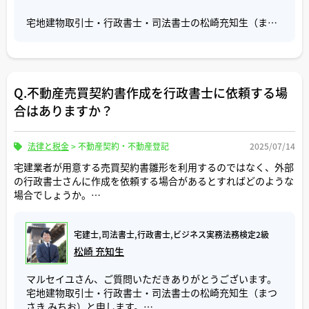
ログインし、補正通知の内容を確認します。法務局の職員
際、登記原因証明情報を提出する必要になった為、現在は
の中にはこの補正通知を送信する前に電話で知らせてくれ
中間省略登記を利用することはできません。
宅地建物取引士・行政書士・司法書士の松崎充知生（まつ
る方もいらっしゃいます。
さき みちお）と申します。
三為は、AとB、BとC間でそれぞれ売買契約を締結するもの
補正対応は補正連絡が来てから１週間程度で対応する必要
の、不動産の所有権はBに移転せず、最初の売主であるAに
ご質問「法務局が登記申請を却下する主な理由」について
があります。補正を放置しすぎると登記申請が却下され
とどまり、AB間およびBC間の売買代金がすべて履行された
回答いたします。
て、再度申請することになる為、対応は早めに行うように
段階で、Aから直接Cへ所有権を移転する契約のことをいい
Q.不動産売買契約書作成を行政書士に依頼する場
することが大切です。
ます。
登記が却下される理由は、不動産登記法25条に13項目が記
合はありますか？
この契約形態は、民法第537条に定められている「第三者
載されています。ここでは実務上、よく見られる事例を挙
ご参考にしていただけましたら幸いです。
のためにする契約」に基づくものであり、実務上では
げてご説明いたします。
「新・中間省略登記」とも呼ばれています。
法律と税金
>
不動産契約・不動産登記
2025/07/14
従来の中間省略登記の同じく、Bは登記費用や不動産取得
一番多く見られる事例としては、「添付書類を提出しな
宅建業者が用意する売買契約書雛形を利用するのではなく、外部
税がかからないというメリットがある為、不動産取引の現
い」ケースではないかなと思います。
の行政書士さんに作成を依頼する場合があるとすればどのような
場でよく活用されています。
登記申請をする際、登記申請書と合わせて添付書類の提出
場合でしょうか。
三為を利用する場合は、AとB、BとC間の売買契約書に三為
が必要になります。
の条項を記載する必要がありますので、ご利用の際は依頼
売買による所有権移転登記の申請をする場合の添付書類
その場合の支払い報酬相場はどのくらいでしょうか。アドバイス
される司法書士にご確認下さい。
は、登記原因証明情報、登記識別情報、印鑑証明書、住民
宅建士,司法書士,行政書士,ビジネス実務法務検定2級
よろしくお願いします。
票、（司法書士に依頼する場合）委任状、評価証明書で
松崎 充知生
ご参考にしていただけましたら幸いです。
す。
これらの書類が不備なく提出されていれば、1〜2週間で登
マルセイユさん、ご質問いただきありがとうございます。
記が完了しますが、例えば、印鑑証明書が発行から3ヶ月を
宅地建物取引士・行政書士・司法書士の松崎充知生（まつ
超えていたり、提出された登記識別情報が別の不動産のも
さき みちお）と申します。