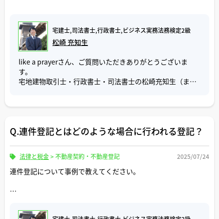
前提に説明します。
・住宅ローンの事前審査が通らなかった
購入申込書の提出と同時に住宅ローンの事前審査を申請し
注文住宅用の土地を購入した時、その時点の住所で抵当権
ましたが、既存の借入に複数回の延滞があったり、確定申
宅建士,司法書士,行政書士,ビジネス実務法務検定2級
設定登記がされますが、注文住宅が完成した後その建物に
告が正しく行われていなかったため、事前審査に通らず、
松崎 充知生
追加で抵当権設定登記をする際、債務者が住所を新居先に
やむなく購入申込みがキャンセルになりました。このよう
移しているので、事前に土地に登記されている抵当権の債
に本人の意思というよりも、資金面での事情によってキャ
like a prayerさん、ご質問いただきありがとうございま
務者の住所変更登記をする必要があるかという疑問が出て
ンセルに至るケースは多く見られます。
す。
きます。
宅地建物取引士・行政書士・司法書士の松崎充知生（まつ
この点について「登記研究第４２５号１２５頁」による
・周辺環境の再確認による見送り
さき みちお）と申します。
と、既に登記されている抵当権について、債務者の住所に
商談後、ご家族だけで現地を再度訪れた際に、前面道路の
変更が生じているが、その抵当権の債務者の住所変更登記
交通量の多さや、近隣にある墓地・ゴミ置き場が気になっ
ご質問「登記識別情報のコピー提出で足りる場合と原本提
をしないまま、変更後の住所で債務者を表示した抵当権追
たとの理由で、購入申込みがキャンセルになったこともあ
出が必要な場合との違い」について回答いたします。
加設定登記を申請することができるとされています。
りました。担当者による現地案内を受けていても、実際に
Q.連件登記とはどのような場合に行われる登記？
（根抵当権の追加設定をする場合は、この抵当権の債務者
購入が現実味を帯びると、改めて慎重になる方が一定数見
登記申請の際、登記識別情報が必要になるケースとして、
の住所変更登記を省略することはできませんので、ご注意
受けられます。
売買契約による所有権移転登記や住宅ローン利用による抵
下さい。「登記研究４２２号１０５頁」）
法律と税金
>
不動産契約・不動産登記
2025/07/24
当権設定登記等が挙げられますが、これらの申請を法務局
・とりあえず物件をキープしておく為の購入申込み
窓口や郵送で行う場合、登記識別情報はコピーの提出で足
連件登記について事例で教えてください。
ただし、金融機関によっては建物の抵当権設定登記の手続
売主から不動産の販売依頼をいただいていると、他社の仲
ります。
をする際、土地の抵当権の債務者の住所変更登記を求めて
介業者からその不動産の購入申込書（買付証明書）が提出
(登記識別情報の下の部分にある緑のシールを剥がし、12桁
くるところもあります。
されることもあります。その中には契約日や決済日、手付
の英数字の符号が見える状態でコピーを取ります。)
中間省略や三為との違いは何ですか？
実務上、建物の登記手続に入る時に、抵当権設定だけでな
金の額、その他条件の提示もなく、他の申込みが入らない
オンライン申請による場合、コピーも不要で、12桁の英数
く、建物の所有権保存登記や土地所有者の住所変更登記も
ようにする意図の方もいらっしゃいます。この状態ですと
字を入力したデータ(登記識別情報提供様式)を添付すれば
宅建士,司法書士,行政書士,ビジネス実務法務検定2級