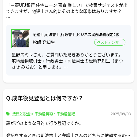
す。
「三菱UFJ銀行 住宅ローン 審査 厳しい」で検索サジェストが出
自営業の方が住宅ローンを利用する場合、直近３年分の確
根拠は民法４８２条に規定があります。
てきますが、宅建士さん的にそのような印象はありますか？
定申告書と税金の滞納の有無を事前に確認されてから審査
の申し込みをしましょう。
民法 第４８２条（代物弁済）
どのようなお客様であれば三菱UFJ銀行の住宅ローンをおすすめ
弁済をすることができる者（以下「弁済者」という。）
しますか？
ご参考にしていただけましたら幸いです。
が、債権者との間で、債務者の負担した給付に代えて他の
宅建士,司法書士,行政書士,ビジネス実務法務検定2級
給付をすることにより債務を消滅させる旨の契約をした場
松崎 充知生
ベストアンサー
合において、その弁済者が当該他の給付をしたときは、そ
コメント頂けますと幸いです。
の給付は、弁済と同一の効力を有する。
星野スミレさん、ご質問いただきありがとうございます。
宅地建物取引士・行政書士・司法書士の松崎充知生（まつ
関連判例を挙げるとすれば、昭和５７年６月４日の最高裁
さき みちお）と申します。
判例があり、その中で代物弁済による所有権移転の効果
は、原則として当事者の代物弁済契約の意思表示によって
ご質問「三菱UFJ銀行の住宅ローン審査は厳しいです
生ずると判示されています。
か？」について回答いたします。
（最判昭和５７年６月４日）不動産所有権の譲渡をもつて
Q.成年後見登記とは何ですか？
三菱UFJ銀行の住宅ローンは他の金融機関と比べると審査
する代物弁済による債務消滅の効果は、単に当事者がその
は厳しめの印象です。
意思表示をするだけでは足りず、登記その他引渡行為を完
お客様の中では三菱UFJ銀行の住宅ローン審査は否決また
了し、第三者に対する対抗要件を具備したときでなければ
法律と税金
>
不動産契約・不動産登記
2025/09/03
は減額承認になってしまったけど、他の金融機関では承認
生じないことはいうまでもないが、そのことは代物弁済に
になったケースが数件ありました。
誰がどのような目的で行う登記ですか。
よる所有権移転の効果が、原則として当事者間の代物弁済
契約の意思表示によつて生ずることを妨げるものではない
三菱UFJ銀行は、他の金融機関より低い金利の利用が期待
登記をするときは司法書士と弁護士さんのどちらに依頼するのが