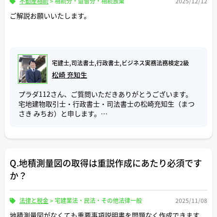
不動産相続
>
相続分・遺留分・相続放棄
2025/12/12
以上のように、通常の審査プロセスで犯罪歴が露呈するリ
すでになされている登記の内容によって、その後の手続や
２. 買主様側のケース
スクは限定的です。
ご解説お願いいたします。
税金面での影響が異なりますので、以下の2つのケースで整
・自己資金の用意不足
上記のルートで把握されなければ、金融機関は、それ以上
理して回答いたします。
住宅ローン以外の自己資金（仲介手数料、登記費用、固定
は犯罪歴を調べようがないので、過度に不安に思う必要は
資産税清算金など）を口座に用意し忘れているケースがあ
ないでしょう。
ケース1. 登記原因が「相続」で、法定相続分のままの場合
ります。自己資金をあらかじめ自分の口座に入金していな
（相続人全員が法定分通りに登記名義を持っている状態）
いと、決済当日に振込伝票を出しても「残高不足」で処理
ご参考にしていただけましたら幸いです。
宅建士,司法書士,行政書士,ビジネス実務法務検定2級
がストップしてしまいます。
松崎 充知生
この状態は、まだ具体的な「誰がどの遺産を継ぐか」とい
う協議結果が登記に反映されていない、いわゆる暫定的な
・住民票にマイナンバーの記載がある
プラダ112さん、ご質問いただきありがとうございます。
状態です。
買主様には住民票を用意していただく必要がありますが、
宅地建物取引士・行政書士・司法書士の松崎充知生（まつ
住民票にマイナンバーが記載されているものは登記申請に
さき みちお）と申します。
この場合、やり直しによる影響は、ほぼありません。新た
利用できません。マイナンバーが省略されている住民票を
にまとまった遺産分割協議の内容に基づき、登記原因を
取り直していただくことになります。
ご質問「甲乙による共同相続登記後に甲が相続放棄した場
「遺産分割」として持分移転登記を行うことで、最終的に
合の登記はどうなりますか？」について回答いたします。
取得する方の登記名義にすることができます。
３. 売主様・買主様「共通」のケース
・本人が決済場所に来られない、意思確認が取れない
Q.地積測量図の取得は重説作成にあたり必須です
結論から申し上げますと、法務局に更正登記を申請し、
ケース2. すでに「遺産分割」の結果が登記されている場合
病気や事故、急な体調不良などで本人が来られないケース
甲・乙の共有名義から乙単独名義に修正することになりま
か？
（または登記原因が「相続」でも、特定の相続人が単独で
があります。また、司法書士は決済当日に「売却・購入の
す。なぜなら、民法第939条により、相続放棄をした甲は最
登記名義を持っている状態）
意思」を確認するため、ご高齢の方などで意思確認が十分
初から相続人ではなかったとみなされる為です。
に取れないと判断された場合、決済手続は進めることがで
法律と税金
>
宅建業法・民法・その他法律一般
2025/11/08
こちらは、一度「この人が相続財産を取得した」と決めた
きなくなります。
登記申請では、相続放棄をした甲の協力が必要で、添付書
内容が登記簿に公示されている状態です。
地積測量図がなくても重要事項説明書を問題なく作成できます
決済当日に出席できない場合、意思確認が取れるか分から