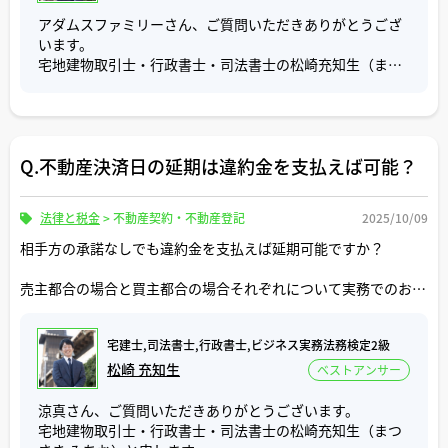
は、先行して登記名義人の住所、氏名の変更登記をしてか
為、内見や購入申込みができるようになります。その時期
アダムスファミリーさん、ご質問いただきありがとうござ
らでないと、持分移転登記は却下されてしまいます。
は確認してみないと分からないので、商談中と言われて１
います。
実務上は、住所・氏名変更登記→持分移転登記の順番で連
０日程経ったタイミングでまだSUUMOやat home等のネッ
宅地建物取引士・行政書士・司法書士の松崎充知生（まつ
件申請をするケースが多いです。
ト媒体に掲載されているようでしたら、再度問い合わせし
さき みちお）と申します。
てみると良いでしょう。
ご参考にしていただけましたら幸いです。
ご質問「遺産分割協議書を電子署名で作成することは可能
囲い込み目的で商談中と嘘の表記がすることは、不動産業
ですか？」について回答いたします。
界にはまだあると思います。
Q.不動産決済日の延期は違約金を支払えば可能？
囲い込みをすることで、自社のみで買主を見つけることが
相続人全員が署名用電子証明書入りのマイナンバーカード
でき、売主と買主の双方から仲介手数料を受領できるよう
を持っていれば、遺産分割協議書を電子署名で作成するこ
になる為、一件あたりの契約単価が上がるからです。
法律と税金
>
不動産契約・不動産登記
2025/10/09
とは可能です。
しかし、2025年現在、社会的に電子署名がまだ浸透しきっ
相手方の承諾なしでも違約金を支払えば延期可能ですか？
購入検討者がいないのに囲い込みをしすぎると、売主にと
ていない状態なので、その遺産分割協議書で相続登記の申
って販売のチャンスロスになり、買主が中々見つからず販
請や金融機関への預金解約の手続を進めることは難しいと
売主都合の場合と買主都合の場合それぞれについて実務でのお話
売期間が長期化してしまうことになります。
考えます。
をお聞かせください。
不動産売買では、販売開始から１ヶ月間が新規問い合わせ
法務局や金融機関からは、相続人全員が署名捺印した紙媒
宅建士,司法書士,行政書士,ビジネス実務法務検定2級
が集中しやすいです。このように「商談中」になると、内
体の遺産分割協議書と相続人全員の印鑑証明書の提出を求
松崎 充知生
ベストアンサー
見や購入申込みに制限がかかりますので、気になる物件が
められます。
ある場合はできるだけお早めに不動産会社にお問い合わせ
涼真さん、ご質問いただきありがとうございます。
いただくことお勧めします。
相続人同士で取り決めをするだけで、他の機関へ提出を予
宅地建物取引士・行政書士・司法書士の松崎充知生（まつ
定していない遺産分割協議書であれば電子署名で作成する