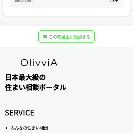
売主と買主が法務局へ出向いて登記申請するか、弁護士ま
しになります（一度納めた登録免許税の還付は可能です
たは司法書士に代理申請を依頼する必要があります。
が、この還付されるまでに1か月程度かかります）。
ご参考にしていただけましたら幸いです。
また、登記申請が却下された場合、買主は決済した日付で
の登記名義を取得したことになりません。買主は売買代金
を支払ったにもかかわらず、登記名義を取得していない状
この宅建士に相談する
態が数日間生じていることになります。
決済が完了した後も売主、買主が双方動かなければならな
い余地が残されており、登記ができないというリスクを未
然に防ぐ為にも、不動産売買の決済には司法書士に立会っ
ていただいた方が取引上安全かと思います。
日本最大級の
なお、買主が金融機関の融資を使って売買代金を支払う場
住まい相談ポータル
合、司法書士の立会い無しでの決済はできません。金融機
関が融資を行う際には担保として抵当権を設定する必要が
あり、その登記手続を確実に行う為に司法書士の関与が求
められるからです。
SERVICE
少しでもご参考になれば幸いです。
みんなの住まい相談