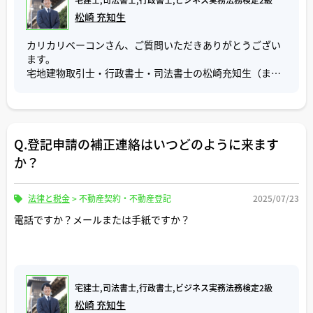
必要になってくる為、合わせて土地の抵当権の債務者の住
販売活動を中止することはないのですが、買主がしっかり
それで足ります。
松崎 充知生
所変更登記もするケースが通常の流れかと思います。
と検討されていなかったため、最終的に話がまとまらず、
キャンセルになったこともありました。
ただし、2005年3月以前に登記された不動産については、
カリカリベーコンさん、ご質問いただきありがとうござい
なお、抵当権の抹消登記をする場合、所有者の住所に変更
登記識別情報ではなく登記済証（権利証）が発行されてい
ます。
が生じているなら、その前に所有者の住所変更登記をする
私の中では、不動産購入申込み後のキャンセルは購入申込
るため、この登記済証は原本提出が必要です。
宅地建物取引士・行政書士・司法書士の松崎充知生（まつ
必要がありますが、抵当権の債務者の住所変更登記までは
書（買付証明書）を提出された翌日の午前中に連絡が入る
さき みちお）と申します。
する必要はありません。
ケースが多い印象です。
また、登記識別情報の原本提出が求められるケースは少な
商談翌日の午前中に買主からお電話があると、つい「まさ
いですが、例えば以下のような場合があります。
ご質問「連件登記の事例と、中間省略と三為の違い」につ
金融機関としては、住宅ローンの支払いを滞納している場
かキャンセルでは…？」とヒヤッとしてしまうこともあり
いて回答いたします。
合は、連絡先確保を目的に債務者の住所の変更登記を求め
ました。
相続による所有権移転登記の際、登記簿上の不動産所有者
Q.登記申請の補正連絡はいつどのように来ます
る場合がありますが、支払いが順調である限り、抵当権の
と被相続人（亡くなった方）が同一人物であることを証明
連件登記は、一度に複数の登記申請を連続して行うことを
債務者の住所変更登記は行わずに抵当権抹消登記をするま
か？
どれだけ丁寧に商談を進めても、周辺環境やローン審査な
する為に住民票の除票や戸籍の附票が必要ですが、死亡か
いいます。
で放置しておいても差し支えないと考えます。
ど、さまざまな要因でキャンセルになる可能性はゼロでは
ら長期間が経過していると、役所で住民票の除票や戸籍の
通常、不動産の決済手続において行う登記申請は所有権移
ありません。ただ、私の体感としては、しっかりと話し合
附票が発行されないことがあります。
転だけではありません。
法律と税金
>
不動産契約・不動産登記
2025/07/23
なお、令和8年4月1日からは不動産登記法の改正により、
いを重ねたうえで申し込まれる方の多くは、無事に売買契
売主の住所が登記簿謄本記載の住所が異なる場合は、住所
不動産の所有者は氏名や住所に変更があった場合、変更日
電話ですか？メールまたは手紙ですか？
約まで進んでおり、不動産購入申込み後のキャンセルは数
この場合、これらに代わる書類として被相続人名義の登記
変更登記をする必要がありますし、買主様が住宅ローンを
から2年以内に変更登記を行うことが義務化されます。
えられる程のごく少数ではないかなと思います。
識別情報を法務局に提出することになりますが、この登記
利用する場合は、抵当権設定登記が必要です。
「所有者の住所変更登記」と「抵当権の債務者の住所変更
識別情報はコピーではなく、原本の提出が必要です。
これらの登記は、住所変更→所有権移転→抵当権設定は連
登記」は、それぞれ別個の手続であり、混同しないようご
少しでもご参考になれば幸いです。
続して登記申請をすることができ、連件で申請されたもの
注意下さい。
ご参考にしていただけましたら幸いです。
は法務局の受付番号も連続した番号で取得ができます。
宅建士,司法書士,行政書士,ビジネス実務法務検定2級
連件で申請すると、添付書類を援用することができ、法務
ご参考になれば幸いです。
松崎 充知生
局側でも一括で処理が行えるため、全体の手続が効率的に