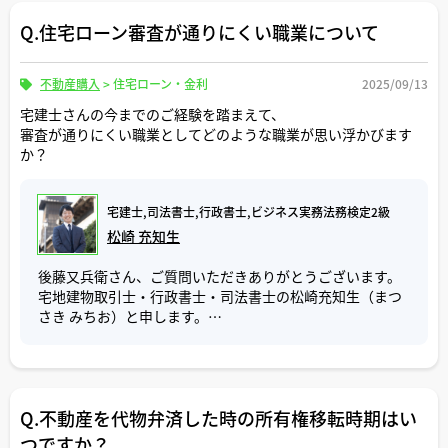
る不動産会社にご相談いただくことをお勧めします。
越境物がある、建物にアスベストの使用履歴がある、等々
ただし、決済日を延期することで、税金・不動産の維持
Q.住宅ローン審査が通りにくい職業について
重要事項説明時に記載ミスが判明した場合、説明を一時的
宅建士としてはこのような懸念事項は重要事項説明時点で
費・住み替え計画等に影響が出て相手方に負担をかけてし
に中断し、その場で訂正するのが一般的かと思います。
はなく、お客様からのお問合せ、店頭商談、現地案内の時
まうことになるので、一度決めた決済日に間に合うよう余
など買付申込みをいただく前の段階であらかじめ説明をし
不動産購入
>
住宅ローン・金利
2025/09/13
裕を持って段取りを進めていただければと思います。
売主、買主が署名捺印する前であれば、訂正した書面を印
ておき、ご理解いただいてから契約手続を進めるべきだと
刷し直して差し替えて説明を再開します。
宅建士さんの今までのご経験を踏まえて、
思います。
ご参考にしていただけましたら幸いです。
審査が通りにくい職業としてどのような職業が思い浮かびます
売主、買主が署名捺印した後に記載ミスが判明した場合
か？
お客様の検討がまだ固まっていない状態で契約手続を進め
は、訂正する箇所に二重線を引き、その付近の余白に正し
ると、今回のように契約手続当日にキャンセルになるケー
い表記と「◯字削除◯字加入」といった記載をして、売
スは十分ありえるでしょう。
主、買主に二重線の上から押印をいただきます。
宅建士,司法書士,行政書士,ビジネス実務法務検定2級
契約手続当日にキャンセルになることは、買主、売主の双
松崎 充知生
方にとっても機会損失になり、望ましいものではありませ
二重線の上から押印することで文章が読みづらくなりそう
ん。
であれば、訂正する箇所に二重線を引き、その付近の余白
後藤又兵衛さん、ご質問いただきありがとうございます。
宅建士は重要事項説明書、不動産売買契約書等の作成に多
に正しい表記を記載して、紙面の上部の余白に「◯字削除
宅地建物取引士・行政書士・司法書士の松崎充知生（まつ
くの労力を使いますが、キャンセルになるとその労力も無
◯字加入」の記載とその付近に売主、買主に捨印をいただ
さき みちお）と申します。
駄になってしまいます。
くことで訂正することも可能です。
だからこそ、重要事項説明書に記載する予定の懸念事項
ご質問「住宅ローン審査が通りにくい職業について」につ
は、事前にお客様から理解を得ることが、トラブルの未然
記載ミスが複数にわたる場合は、別途、覚書（合意書、確
いて回答いたします。
防止に繋がるのだと感じています。
認書）を作成し、売主、買主に署名捺印をいただいた方が
効率的です。
Q.不動産を代物弁済した時の所有権移転時期はい
住宅ローンの審査が通りにくい職業として、私の実務経験
以上、ご参考にしていただけましたら幸いです。
上、ご相談を多くいただくのは 「自営業の方」 です。
つですか？