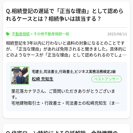
の金融機関に本審査を申し込みをするとなると、その分だ
ついて回答いたします。
け必要になってきます。
Q.相続登記の遅延で「正当な理由」として認めら
結論を申し上げますと、住宅ローンを全国保証株式会社の
審査で進めても有利になるかどうかは一概には言えませ
れるケースとは？相続争いは該当する？
これらの負担を考えると、2〜3つの金融機関に事前審査を
ん。
申し込み、その中で審査承認となった金融機関の金利等を
比較し、一番条件の良い金融機関を1つに絞り込んで、本審
全国保証株式会社は、住宅ローンの保証業務を行う独立系
不動産相続
>
その他不動産相続一般
2025/08/11
査を申し込みされた方が効率的かと思います。
の信用保証会社です。
相続登記を3年以内に行わないと過料の対象になるとのことです
通常、住宅ローンを利用する場合、その金融機関の系列の
が、「正当な理由」があれば免除されると聞きました。具体的に
もっとも、金融機関の本審査の結果が事前審査の時よりも
保証会社の審査を受けることになります。
どのようなケースが「正当な理由」として認められるのでしょう
不利な条件になった場合やフラット35の事前審査で留保回
その金融機関の系列の保証会社の例を挙げますと、りそな
か。
答が出て本審査へ進めざるを得ない場合では、本審査を複
銀行はりそな保証株式会社、三井住友銀行はSMBC信用保
数申し込みすることはあるかと思います。
証株式会社、武蔵野銀行はぶぎん保証株式会社、足利銀行
宅建士,司法書士,行政書士,ビジネス実務法務検定2級
例えば、相続人間で遺産分割協議がまとまらない場合や、相続人
や常陽銀行はめぶき信用保証株式会社、埼玉縣信用金庫は
が重い病気で手続きが困難な場合などは該当しますか。ご存知の
松崎 充知生
ベストアンサー
もしお客様から希望がありましたら、事前審査の段階であ
一般社団法人しんきん保証基金等です。
実務上の見解等ありましたら教えてください。
れば複数の申し込みを推奨すると思いますが、本審査の申
主に地方銀行や信用金庫等の金融機関はと全国保証株式会
栗花落カナヲさん、ご質問いただきありがとうございま
し込みは上記のような特段の事情が無い場合はあまり推奨
社と業務提携をしている為、その金融機関の系列の保証会
す。
しないと考えます。
社の審査だけでなく、全国保証株式会社の審査も申し込む
宅地建物取引士・行政書士・司法書士の松崎充知生（まつ
ことができ、申込者は住宅ローンを比較することができま
さき みちお）と申します。
ご参考にしていただけましたら幸いです。
す。
ご質問「相続登記の遅延で「正当な理由」として認められ
全国保証株式会社の住宅ローンは、年収や勤続年数等の事
るケースとは？相続争いは該当する？」について回答いた
情により金融機関系列の保証会社では審査基準を満たさな
します。