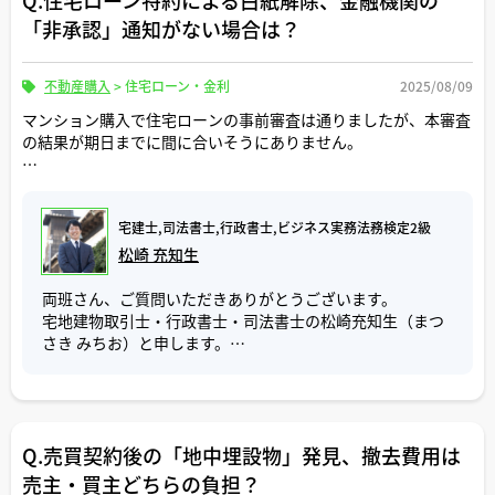
Q.住宅ローン特約による白紙解除、金融機関の
い方でも申し込みすることができますので、審査基準は緩
「非承認」通知がない場合は？
めです。
令和６年４月１日から相続登記の義務化が始まったことに
しかし、諸費用として負担することになる保証料の額が高
より、相続人は、不動産を相続で取得したことを知った日
めに設定されている為、両方の保証会社の住宅ローンが選
や遺産分割から３年以内に、相続登記をすることが法律上
不動産購入
>
住宅ローン・金利
2025/08/09
べるようでしたら、金融機関系列の保証会社の住宅ローン
の義務になりました。（不動産登記法第76条の2）
を選択した方が費用対効果として良いかもしれません。
マンション購入で住宅ローンの事前審査は通りましたが、本審査
正当な理由がないのに相続登記をしない場合、１０万円以
の結果が期日までに間に合いそうにありません。
下の過料が科される可能性があります。
一般的な借換えの判断基準として以下のものが挙げられま
過料の対象にならない正当な理由について、現時点では根
す。
ローン特約による白紙解除を申し出たいのですが、金融機関から
拠となる条文はありませんが、法務省が相続登記義務化に
・借換前後の金利差が0.3％以上あること
明確な「否決」の通知がない場合でも、解除は認められるのでし
関するQ&Aで、具体例を挙げています。
・返済期間が10年以上残っていること
宅建士,司法書士,行政書士,ビジネス実務法務検定2級
ょうか。売主から「買主の努力不足だ」と主張され、違約金を請
要約すると以下の通りです。
・残債が1000万円以上あること
求されるリスクはありますか。
松崎 充知生
(1) 相続人の数が極めて多数で、かつ、戸籍取得や相続人
借換えの諸費用は、保証料、事務手数料、抵当権抹消・設
このようなケースでの交渉の進め方や、宅建士さんの今までのご
両班さん、ご質問いただきありがとうございます。
の確定に多くの時間を要する場合
定の登記費用等があり、予算として100万円ほど必要にな
経験を踏まえての実務上の対応などを伺いたいです。よろしくお
宅地建物取引士・行政書士・司法書士の松崎充知生（まつ
(2) 遺言の有効性や遺産の範囲等が相続人等の間で争われ
ってきます。
願いします。
さき みちお）と申します。
ている場合
全国保証株式会社の住宅ローン審査が承認になって、上記
(3) 相続人の中に長期入院や重い病気によって申請が困難
の判断基準を満たし、諸費用も予算額の範囲内であれば、
ご質問「住宅ローン特約による白紙解除、金融機関の非承
な方がいる場合
借換えの効果はあると考えます。
認通知がない場合は？」について回答いたします。
(4) 配偶者からのDV等により生命・心身の危険が及ぶおそ
れがあり、避難を余儀なくされている場合
私も過去にメガバンク（金利 1.175％）から地方銀行（金
Q.売買契約後の「地中埋設物」発見、撤去費用は
結論から申し上げると、金融機関から明確な否決の通知が
(5) 経済的に困窮しているために、登記申請を行うための
利 0.625％）に借換えをしたことがあります。
ない場合でも、売買契約で定めた「融資利用の特約に基づ
売主・買主どちらの負担？
費用が用意できない場合
当時住宅ローンを利用した頃は1％前後の金利でしたが、住