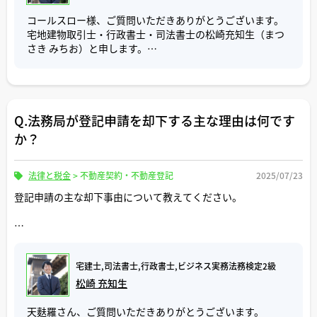
進みます。
コールスロー様、ご質問いただきありがとうございます。
複数の登記申請が絡む場合はほとんどの場合、連件で申請
宅地建物取引士・行政書士・司法書士の松崎充知生（まつ
されています。
さき みちお）と申します。
決済手続に司法書士が二人以上介在する場合は、お互いの
登記申請書に「連件扱いとされたい」旨を記載して申請す
登記申請の補正連絡はいつどのように来ますか？のご質問
れば、法務局は連件で処理してくれます。
について回答いたします。
また、連件登記は、どの登記を先に行うのか、申請する順
補正連絡が届く時期は、法務局の混雑状況によって異なり
番も重要です。先述の事例だと、売主の住所変更登記を省
Q.法務局が登記申請を却下する主な理由は何です
ますが、経験上、登記申請から7日〜10日を経過したあた
略して、所有権移転→抵当権設定を連件で申請すると、ど
りに連絡があることが多い印象です。
か？
ちらの登記も却下されてしまいます。
このように連件によって登記申請の負担が軽減される一方
補正連絡の方法としては、法務局の職員から登記申請書に
で、連件で申請したものに不備があると、全ての登記が却
記載された電話番号に直接電話がかかってくるのが一般的
法律と税金
>
不動産契約・不動産登記
2025/07/23
下されるという注意点があることも念頭に置いておきまし
です。電話が繋がらない場合には、申請者の住所あてに補
ょう。
登記申請の主な却下事由について教えてください。
正通知書が郵送されることもありますが、法務局からの電
話に折り返し連絡をした場合は、その電話で対応が完結し
次に、中間省略と三為の違いについてご回答いたします。
ます。
中間省略登記は、本来、A → B → C という順に所有権が移
よろしくお願いします。
転するはずのところ、中間者 B の登記を省略して、A → C
オンラインで登記申請をされた場合、「申請番号
へ直接登記する方法をいいます。
宅建士,司法書士,行政書士,ビジネス実務法務検定2級
『○○○○○○○○』の手続について，補正通知が発行さ
この手法を利用することで、Bは登記費用や不動産取得税が
松崎 充知生
れました。」というメールが届きます。そのメール文から
かからないので、以前はよく利用されていましたが、2005
は補正内容が確認できませんので、オンラインシステムに
年に不動産登記法が改正されたことで、登記申請をする
天麩羅さん、ご質問いただきありがとうございます。