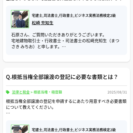
と解するのが相当である。
でき、支店やATMも多く展開しているので、住宅ローンだ
通常ですか。
けでなく預金や振込としても利用しやすいです。
なお、上記の判例でも述べられていますが、代物弁済の効
しかし、その分、年収、勤続年数、勤務先等の審査基準が
宅建士,司法書士,行政書士,ビジネス実務法務検定2級
加えて、不動産業界の事例や話題と関連づけて解説いただけます
力発生が所有権移転登記完了時になるのは、｢抵当権の抹
厳格になっており、
と幸いです。
松崎 充知生
消｣のケースです。
例えば、勤続年数が１年未満、個人事業主で確定申告額を
低く抑えている、既存の借入がある、過去に延滞歴があ
石原さん、ご質問いただきありがとうございます。
代物弁済の登記事例では、代物弁済に基づく所有権移転登
る、諸費用も借りたい等の方は、審査上不利になってくる
宅地建物取引士・行政書士・司法書士の松崎充知生（まつ
記と抵当権抹消登記を同時に申請することがあります。
為、住宅ローンの申込みを断念される方もいらっしゃるか
さき みちお）と申します。
所有権移転の原因日付は代物弁済の契約成立日ですが、抵
と思います。
当権抹消の原因日付は申請の段階では登記完了日が分から
ご質問「成年後見登記とは何ですか？」について回答いた
ないので、便宜上、所有権移転の登記申請日になるとされ
私がご提案する立場であれば、上記の例に該当しない年収
します。
ています。
５００万円以上の正社員や公務員の方に三菱UFJ銀行の住
宅ローンをお勧めいたします。
Q.根抵当権全部譲渡の登記に必要な書類とは？
まず、成年被後見人は、認知症や知的障害等により、物事
このように代物弁済は、所有権移転と抵当権抹消で効力発
個人事業主の方は他の金融機関の住宅ローンをご利用いた
の判断ができず、家庭裁判所で成年後見制度の審判を受け
生のタイミングが異なりますのでご注意下さい。
だいた方が良い条件になるかもしれません。
た方、成年後見人は、その成年被後見人の代わりに財産の
法律と税金
>
根抵当権・極度額
2025/08/31
管理や処分を行う方をいいます。
ご参考にしていただけましたら幸いです。
ご参考にしていただけましたら幸いです。
成年後見登記は、家庭裁判所が選任した成年後見人等の情
根抵当権全部譲渡の登記を申請するにあたり用意すべき必要書類
報を法務局に登記する制度です。
について教えてください。
家庭裁判所で成年後見人の選任の審判がなされると、家庭
登録免許税の計算方法についても教えてください。
裁判所から法務局に対して嘱託することにより成年後見登
記がされることになります。
宅建士,司法書士,行政書士,ビジネス実務法務検定2級