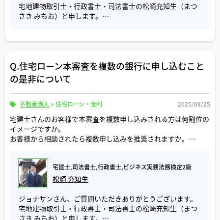
判断能力が不十分な方が単独で行った売買契約は無効とさ
※根抵当権の譲渡人、譲受人が金融機関等の法人である場
宅地建物取引士・行政書士・司法書士の松崎充知生（まつ
れる可能性があるため、仲介に入る不動産会社や登記申請
合、会社法人等番号を申請書に記載する必要があります。
さき みちお）と申します。
を代理する司法書士には、契約当事者の意思確認を行う責
会社の登記簿謄本を取得して確認しておきましょう。
任があります。
ご質問「住宅ローンの頭金は誰に払いますか？」について
登録免許税は、極度額に1000分の２をかけて計算します。
回答いたします。
万が一、意思確認ができない場合には、所有者のご親族に
極度額が１０００万円であれば、登録免許税は２万円で
結論から申し上げると、頭金は最終的に売主に支払うこと
対して成年後見制度の利用を案内することになります。し
す。
Q.住宅ローン本審査を複数の銀行に申し込むこと
になります。
かし、成年後見制度を利用すると、本人の財産管理におい
の是非について
て一定の制限がかかり、成年後見人に対する報酬等の費用
なお、根抵当権の全部譲渡は、民法第398条の12第１項に
頭金は、住宅ローンでまかなえない部分を自分で用意する
も発生することから、敬遠されるケースが少なくないで
より根抵当権設定者の承諾が効力発生要件になります。
資金のことを指します。
す。所有者本人の意思確認が取れず、成年後見制度の利用
登記の原因日付は、根抵当権譲渡契約日か根抵当権設定者
例えば、3000万円の不動産を購入する際、2500万円の住宅
不動産購入
>
住宅ローン・金利
2025/08/25
も希望されない場合、基本的に不動産の売却はできず、本
の承諾日のどちらか遅い日になります。
ローンを組む場合、頭金は500万円必要になります。
人が死亡するまで保留になります。
宅建士さんのお客様で本審査を複数申し込みされる方は何割位の
なお、不動産購入には売買代金3000万円の他に、登記費用
イメージですか。
ご参考にしていただけましたら幸いです。
や仲介手数料等の諸費用が150〜200万円ほど必要になりま
このような事態を未然に防ぐためには、不動産所有者の判
お客様から相談されたら複数申し込みを推奨されますか。
すが、この部分の資金はあくまで諸費用なので、頭金には
断能力が十分なうちに売却や生前贈与、家族信託等の事前
手間暇大変さやデメリットについてはいかがな感じですか。
該当しません。
の対策を検討しておきましょう。
宅建士,司法書士,行政書士,ビジネス実務法務検定2級
上記の例をもとに不動産取引の流れを整理すると以下の通
ご参考にしていただけましたら幸いです。
松崎 充知生
りになります。
ジョナサンさん、ご質問いただきありがとうございます。
1.売買契約締結時に買主から売主に手付金（100万円）を支
宅地建物取引士・行政書士・司法書士の松崎充知生（まつ
払います。手付金は途中で売買契約を解除しない限り売買
さき みちお）と申します。