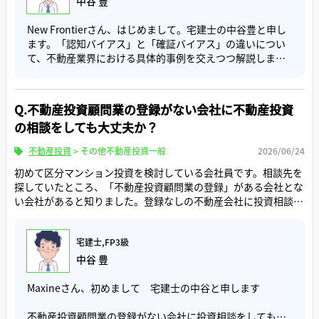
中谷 豊
New Frontierさん、はじめまして。宅建士の中谷豊と申し
ます。「認知バイアス」と「確証バイアス」の違いについ
て、不動産業界における具体的事例を交えつつ解説しま
す。
そもそもバイアスとは、なんらかの要因によって起こる偏
Q.不動産投資顧問業の登録がない会社に不動産投資
り・ゆがみ・偏見・先入観を意味します。例えば政党支持
の相談をしても大丈夫か？
の世論調査において、固定電話での無作為抽出に頼ると、
母集団が高齢者に偏ってしまうといわれています。これが
不動産投資
>
その他不動産投資一般
2026/06/24
統計的バイアスです
初めて区分マンション投資を検討している会社員です。相談先を
一方で人間の判断やモノの見方は、感情・思い込みによっ
探していたところ、「不動産投資顧問業の登録」がある会社とな
てゆがみが生じます。これが認知バイアスです。認知バイ
い会社があると知りました。登録なしの不動産会社に投資相談を
パスにはハロー効果・アンカリングなどさまざまなものが
しても問題ないのでしょうか。
ありますが、確証バイアスとは、認知バイアスもその1つで
す。確証バイアスにおいては、自分が信じたい考えを裏付
宅建士,FP3級
ける情報だけに耳を傾け、反証するような事実は無視する
中谷 豊
傾向がみられます。
Maxineさん、初めまして 宅建士の中谷と申します
たとえば自分が気に入った物件（こだわりのエリアにある
等）を見つけると、ネガティブな情報（近くに物流センタ
不動産投資顧問業の登録がない会社に投資相談をしても大