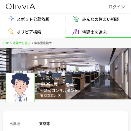
スポット公募依頼
みんなの住まい相談
オリビア検索
宅建士を選ぶ
TOP
宅建士を選ぶ
中谷豊宅建士
なかたに
ゆたか
中谷
豊
宅建士
不動産コンサルタント
東京都荒川区
出身地
東京都