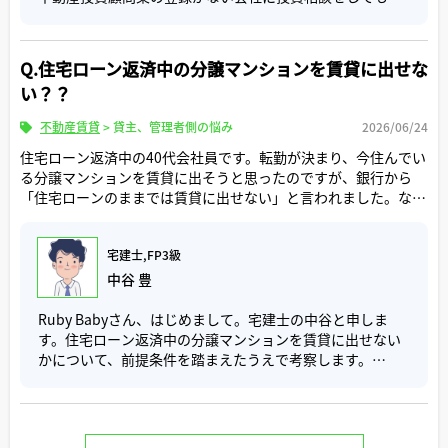
ーがあってひっきりなしにトラックが通る等）は無視しが
丈夫かについて考察します
ちです。自分にも確証バイアスがあるという意識を念頭に
入れ、情報する努力が物件探しには欠かせません。
不動産投資顧問業は国土交通省が定める登録制度に基づい
Q.住宅ローン返済中の分譲マンションを賃貸に出せな
ており、登録するかしないかはあくまで任意です。
い？？
ですので登録していない会社だからといって不動産投資の
不動産賃貸
>
貸主、管理者側の悩み
2026/06/24
相談をしてはいけないとか、投資を一任することができな
いわけではありません。
住宅ローン返済中の40代会社員です。転勤が決まり、今住んでい
る分譲マンションを賃貸に出そうと思ったのですが、銀行から
では逆に、不動産投資顧問業として登録されたら安心なの
「住宅ローンのままでは賃貸に出せない」と言われました。なぜ
でしょうか
ダメなのか、わかりやすく教えてください。
登録制度では、申請があった業者に対し人的要件や事業計
宅建士,FP3級
画、過去の実績を国交省が審査しますが、大切な不動産を
中谷 豊
託すことを考えるとこれで十分とはとても言えません
Ruby Babyさん、はじめまして。宅建士の中谷と申しま
つまり登録制度が安心材料になるわけではないのです
す。住宅ローン返済中の分譲マンションを賃貸に出せない
かについて、前提条件を踏まえたうえで考察します。
もし不動産投資に関する継続的アドバイス、スキーム構
築、不動産証券化などより踏み込んだ依頼をする気なら、
原則として、住宅ローンの担保物となっている自宅は、本
しんらいのおけるかいしゃを選ぶべきです。
人または家族の居住の用に供さなければなりません。住宅
登録されているかだけでなく、その会社が保有している免
ローンは普通の融資ではありません。社会的要請に基づき