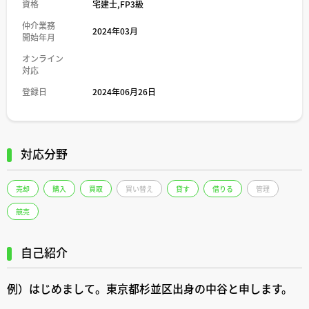
資格
宅建士,FP3級
仲介業務
2024年03月
開始年月
オンライン
対応
登録日
2024年06月26日
対応分野
売却
購入
買取
買い替え
貸す
借りる
管理
競売
自己紹介
例）はじめまして。東京都杉並区出身の中谷と申します。