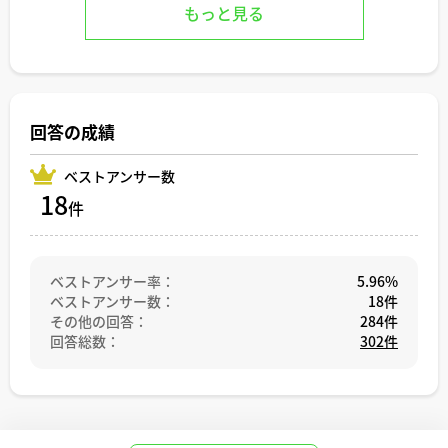
許を調べるなど会社の実力を見極めましょう
金利等も優遇されており、だからこ投資といった目的外使
もっと見る
用は許されないのです。
今回は事前に金融機関に相談されたので大丈夫ですが、黙
って賃貸に出して後で発覚すると、最悪の場合は期限の利
益の喪失により一括返済を求められることもあります。
回答の成績
ただし転勤などの理由で住めなくなるなどやむを得ない事
情がある場合は、一定の条件（あくまで一時的な賃貸であ
ベストアンサー数
ることや定期借家にすることなど）を満たせば、交渉次第
18
件
で金融機関も賃貸を認めてくれることがあります。銀行の
融資担当も人間です。事情をきちんと説明し、どうしたら
認めてもらえるかもう一度交渉してみましょう
ベストアンサー率：
5.96%
ベストアンサー数：
18件
その他の回答：
284件
回答総数：
302件